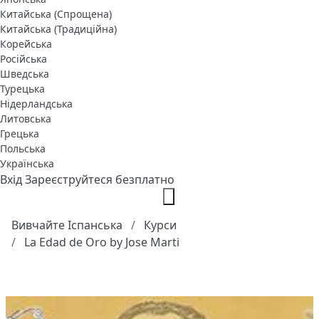
Китайська (Спрощена)
Китайська (Традиційна)
Корейська
Російська
Шведська
Турецька
Нідерландська
Литовська
Грецька
Польська
Українська
Вхід
Зареєструйтеся безплатно
Вивчайте Іспанська
Курси
La Edad de Oro by Jose Marti