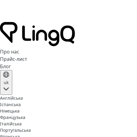
Про нас
Прайс-лист
Блог
uk
Англійська
Іспанська
Німецька
Французька
Італійська
Португальська
Японська