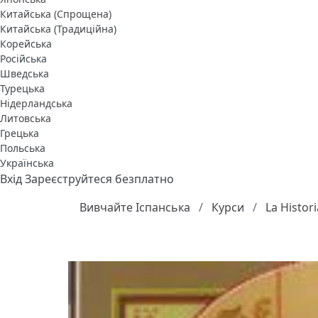
Китайська (Спрощена)
Китайська (Традиційна)
Корейська
Російська
Шведська
Турецька
Нідерландська
Литовська
Грецька
Польська
Українська
Вхід
Зареєструйтеся безплатно
Вивчайте Іспанська
Курси
La Histori