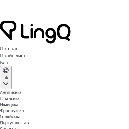
Про нас
Прайс-лист
Блог
uk
Англійська
Іспанська
Німецька
Французька
Італійська
Португальська
Японська