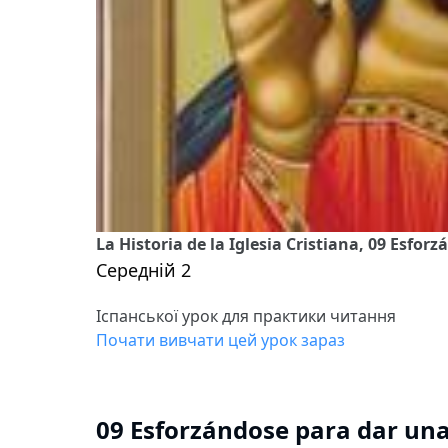
La Historia de la Iglesia Cristiana, 09 Esfo
Середній 2
Іспанської урок для практики читання
Почати вивчати цей урок зараз
09 Esforzándose para dar un