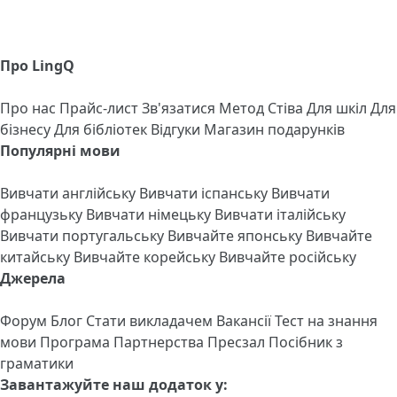
Про LingQ
Про нас
Прайс-лист
Зв'язатися
Метод Стіва
Для шкіл
Для
бізнесу
Для бібліотек
Відгуки
Магазин подарунків
Популярні мови
Вивчати англійську
Вивчати іспанську
Вивчати
французьку
Вивчати німецьку
Вивчати італійську
Вивчати португальську
Вивчайте японську
Вивчайте
китайську
Вивчайте корейську
Вивчайте російську
Джерела
Форум
Блог
Стати викладачем
Вакансії
Тест на знання
мови
Програма Партнерства
Пресзал
Посібник з
граматики
Завантажуйте наш додаток у: