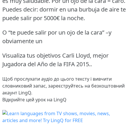
es muy saludable.
Por un ojo de la cara = caro.
Puedes decir: dormir en una burbuja de aire te
puede salir por 5000€ la noche.
O “te puede salir por un ojo de la cara” –y
obviamente un
Visualiza tus objetivos Carli Lloyd, mejor
Jugadora del Año de la FIFA 2015..
Щоб прослухати аудіо до цього тексту і вивчити
словниковий запас,
зареєструйтесь
на безкоштовний
акаунт LingQ.
Відкрийте цей урок на LingQ