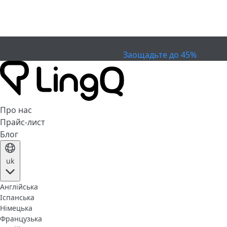
ЗАКІНЧИВСЯ
Святкуйте Кубок
Extended Sale
Заощадьте до 45%
Про нас
Прайс-лист
Блог
uk
Англійська
Іспанська
Німецька
Французька