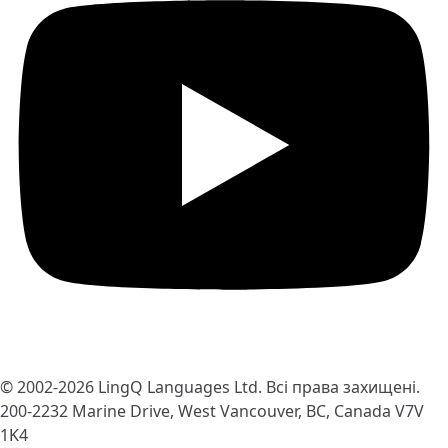
© 2002-2026
LingQ Languages Ltd.
Всі права захищені.
200-2232 Marine Drive, West Vancouver, BC, Canada
V7V
1K4