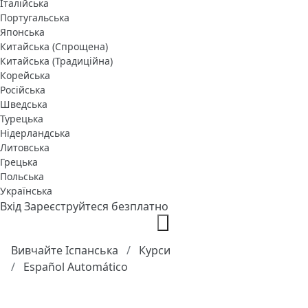
Італійська
Португальська
Японська
Китайська (Спрощена)
Китайська (Традиційна)
Корейська
Російська
Шведська
Турецька
Нідерландська
Литовська
Грецька
Польська
Українська
Вхід
Зареєструйтеся безплатно
Вивчайте Іспанська
Курси
Español Automático