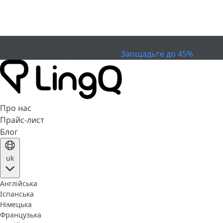
ЗАКІНЧИВСЯ
Святкуйте Кубок
Extended Sale
Заощадьте до 45%
Про нас
Прайс-лист
Блог
uk
Англійська
Іспанська
Німецька
Французька