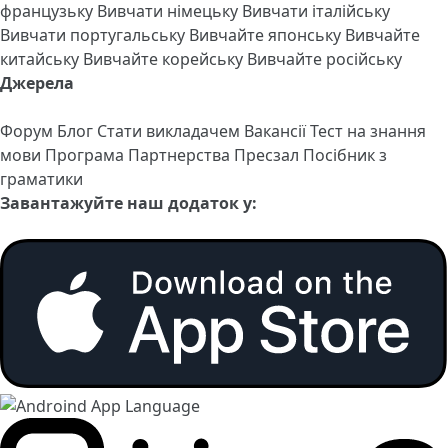
французьку
Вивчати німецьку
Вивчати італійську
Вивчати португальську
Вивчайте японську
Вивчайте
китайську
Вивчайте корейську
Вивчайте російську
Джерела
Форум
Блог
Стати викладачем
Вакансії
Тест на знання
мови
Програма Партнерства
Пресзал
Посібник з
граматики
Завантажуйте наш додаток у: