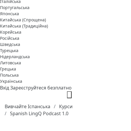
Італійська
Португальська
Японська
Китайська (Спрощена)
Китайська (Традиційна)
Корейська
Російська
Шведська
Турецька
Нідерландська
Литовська
Грецька
Польська
Українська
Вхід
Зареєструйтеся безплатно
Вивчайте Іспанська
Курси
Spanish LingQ Podcast 1.0