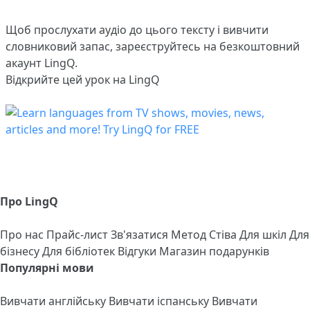
Щоб прослухати аудіо до цього тексту і вивчити
словниковий запас,
зареєструйтесь
на безкоштовний
акаунт LingQ.
Відкрийте цей урок на LingQ
Про LingQ
Про нас
Прайс-лист
Зв'язатися
Метод Стіва
Для шкіл
Для
бізнесу
Для бібліотек
Відгуки
Магазин подарунків
Популярні мови
Вивчати англійську
Вивчати іспанську
Вивчати