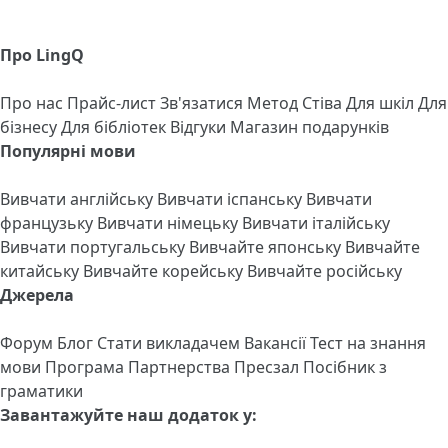
Про LingQ
Про нас
Прайс-лист
Зв'язатися
Метод Стіва
Для шкіл
Для
бізнесу
Для бібліотек
Відгуки
Магазин подарунків
Популярні мови
Вивчати англійську
Вивчати іспанську
Вивчати
французьку
Вивчати німецьку
Вивчати італійську
Вивчати португальську
Вивчайте японську
Вивчайте
китайську
Вивчайте корейську
Вивчайте російську
Джерела
Форум
Блог
Стати викладачем
Вакансії
Тест на знання
мови
Програма Партнерства
Пресзал
Посібник з
граматики
Завантажуйте наш додаток у: