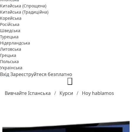
Китайська (Спрощена)
Китайська (Традиційна)
Корейська
Російська
Шведська
Турецька
Нідерландська
Литовська
Грецька
Польська
Українська
Вхід
Зареєструйтеся безплатно
Вивчайте Іспанська
Курси
Hoy hablamos