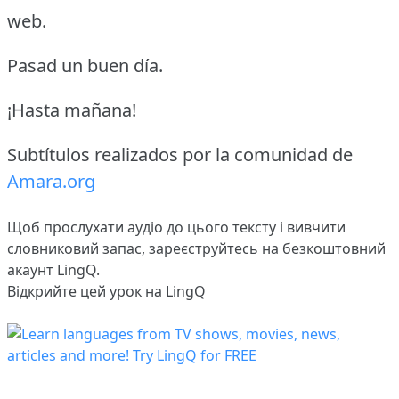
web.
Pasad un buen día.
¡Hasta mañana!
Subtítulos realizados por la comunidad de
Amara.org
Щоб прослухати аудіо до цього тексту і вивчити
словниковий запас,
зареєструйтесь
на безкоштовний
акаунт LingQ.
Відкрийте цей урок на LingQ