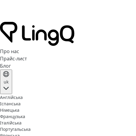
Про нас
Прайс-лист
Блог
uk
Англійська
Іспанська
Німецька
Французька
Італійська
Португальська
Японська