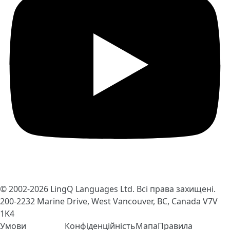
© 2002-2026
LingQ Languages Ltd.
Всі права захищені.
200-2232 Marine Drive, West Vancouver, BC, Canada
V7V
1K4
Умови
Конфіденційність
Мапа
Правила