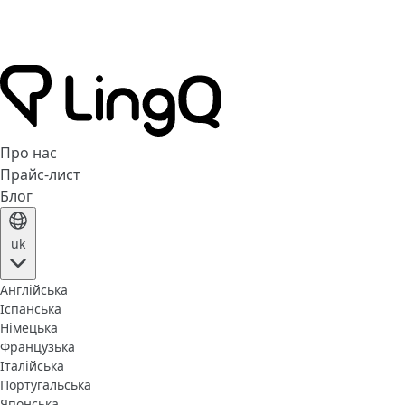
Про нас
Прайс-лист
Блог
uk
Англійська
Іспанська
Німецька
Французька
Італійська
Португальська
Японська