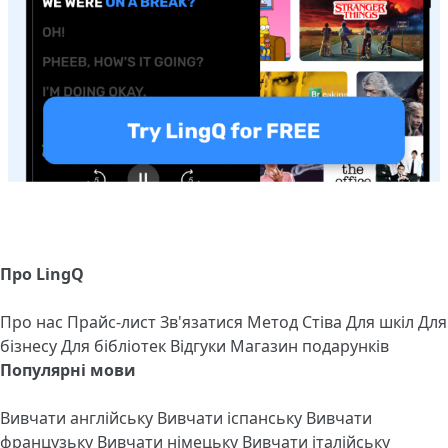
Про LingQ
Про нас
Прайс-лист
Зв'язатися
Метод Стіва
Для шкіл
Для
бізнесу
Для бібліотек
Відгуки
Магазин подарунків
Популярні мови
Вивчати англійську
Вивчати іспанську
Вивчати
французьку
Вивчати німецьку
Вивчати італійську