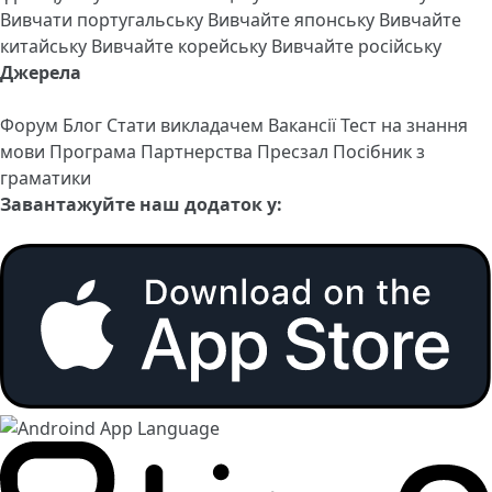
Вивчати португальську
Вивчайте японську
Вивчайте
китайську
Вивчайте корейську
Вивчайте російську
Джерела
Форум
Блог
Стати викладачем
Вакансії
Тест на знання
мови
Програма Партнерства
Пресзал
Посібник з
граматики
Завантажуйте наш додаток у: