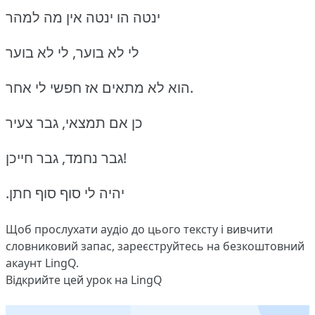
ינטה הו ינטה אין מה למהר
לי לא בוער, לי לא בוער
הוא לא מתאים אז חפשי לי אחר.
כן אם תמצאי, גבר צעיר
גבר נחמד, גבר חייכן!
.יהיה לי סוף סוף חתן
Щоб прослухати аудіо до цього тексту і вивчити
словниковий запас,
зареєструйтесь
на безкоштовний
акаунт LingQ.
Відкрийте цей урок на LingQ