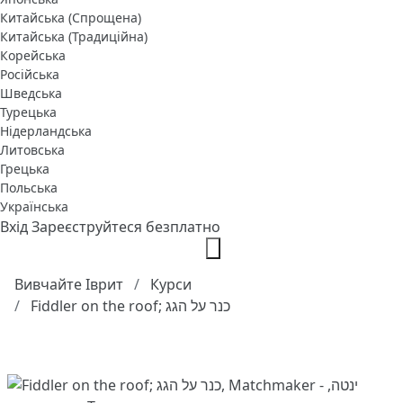
Китайська (Спрощена)
Китайська (Традиційна)
Корейська
Російська
Шведська
Турецька
Нідерландська
Литовська
Грецька
Польська
Українська
Вхід
Зареєструйтеся безплатно
Вивчайте Іврит
Курси
Fiddler on the roof; כנר על הגג