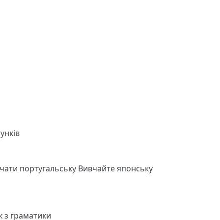
унків
чати португальську
Вивчайте японську
к з граматики