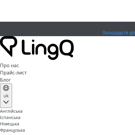
ЗАКІНЧИВСЯ
Святкуйте Кубок
Extended Sale
Заощадьте до
Про нас
Прайс-лист
Блог
uk
Англійська
Іспанська
Німецька
Французька