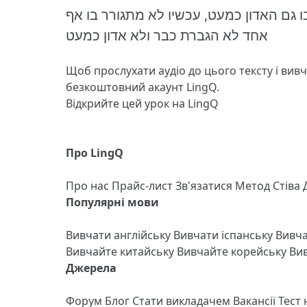
גם האדון כמעט, עכשיו לא מתגורר בו אף
אחד לא הגברת כבר ולא אדון כמעט
Щоб прослухати аудіо до цього тексту і вив
безкоштовний акаунт LingQ.
Відкрийте цей урок на LingQ
Про LingQ
Про нас
Прайс-лист
Зв'язатися
Метод Стіва
Популярні мови
Вивчати англійську
Вивчати іспанську
Вивч
Вивчайте китайську
Вивчайте корейську
Вив
Джерела
Форум
Блог
Стати викладачем
Вакансії
Тест