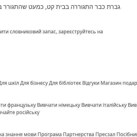
גברת כבר התגוררה בבית קט, כמעט שהתגורר בו 
чити словниковий запас,
зареєструйтесь
на
Для шкіл
Для бізнесу
Для бібліотек
Відгуки
Магазин подар
ати французьку
Вивчати німецьку
Вивчати італійську
Вив
чайте російську
 на знання мови
Програма Партнерства
Пресзал
Посібни