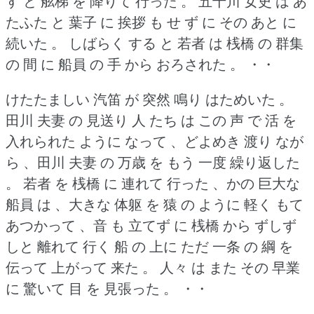
す と 舷梯 を 降りて 行った 。
五十川 女史 は あ
たふた と 葉子 に 挨拶 も せ ず に その あと に
続いた 。
しばらく する と 若者 は 桟橋 の 群集
の 間 に 船員 の 手 から おろされた 。
・・
けたたましい 汽笛 が 突然 鳴り はためいた 。
田川 夫妻 の 見送り 人 たち は この 声 で 活 を
入れられた ように なって 、どよめき 渡り なが
ら 、田川 夫妻 の 万歳 を もう 一度 繰り返した
。
若者 を 桟橋 に 連れて 行った 、かの 巨大な
船員 は 、大きな 体躯 を 猿 の ように 軽く もて
あつかって 、音 も 立てず に 桟橋 から ずしず
しと 離れて 行く 船 の 上に ただ 一条 の 綱 を
伝って 上がって 来た 。
人々 は また その 早業
に 驚いて 目 を 見張った 。
・・