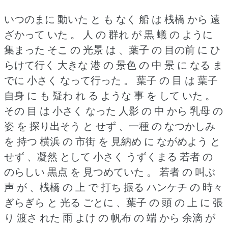
いつのまに 動いた と も なく 船 は 桟橋 から 遠
ざかって いた 。
人 の 群れ が 黒 蟻 の ように
集まった そこ の 光景 は 、葉子 の 目の前 に ひ
らけて行く 大きな 港 の 景色 の 中 景 に なる ま
でに 小さく なって行った 。
葉子 の 目 は 葉子
自身 に も 疑わ れ る ような 事 を して いた 。
その 目 は 小さく なった 人影 の 中 から 乳母 の
姿 を 探り出そう と せず 、一種 の なつかしみ
を 持つ 横浜 の 市街 を 見納め に ながめよう と
せず 、凝然 として 小さく うずくまる 若者 の
のらしい 黒点 を 見つめていた 。
若者 の 叫ぶ
声 が 、桟橋 の 上 で 打ち 振る ハンケチ の 時々
ぎらぎら と 光る ごとに 、葉子 の 頭 の 上 に 張
り 渡さ れた 雨 よけ の 帆布 の 端 から 余滴 が