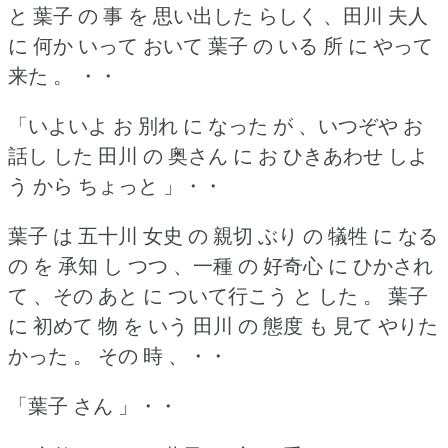
と 葉子 の 事 を 思い出した らしく 、田川 夫人
に 何か いって おいて 葉子 の いる 所 に やって
来た 。
・・
「いよいよ お 別れ に なった が 、いつぞや お
話し した 田川 の 奥さん に お ひきあわせ しよ
う から ちょっと 」・・
葉子 は 五十川 女史 の 親切 ぶり の 犠牲 に なる
の を 承知 し つつ 、一種 の 好奇心 に ひかされ
て 、その あと に ついて行こう と した 。
葉子
に 初めて 物 を いう 田川 の 態度 も 見て やりた
かった 。
その 時 、・・
「葉子 さん 」・・