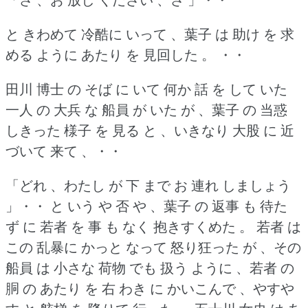
と きわめて 冷酷に いって 、葉子 は 助け を 求
める ように あたり を 見回した 。
・・
田川 博士 の そば に いて 何か 話 を して いた
一人 の 大兵 な 船員 が いた が 、葉子 の 当惑
しきった 様子 を 見る と 、いきなり 大股 に 近
づいて 来て 、・・
「どれ 、わたし が 下 まで お 連れ しましょう
」・・
と いう や 否 や 、葉子 の 返事 も 待た
ず に 若者 を 事 も なく 抱きすくめた 。
若者 は
この 乱暴に かっと なって 怒り狂った が 、その
船員 は 小さな 荷物 でも 扱う ように 、若者 の
胴 の あたり を 右 わき に かいこんで 、やすや