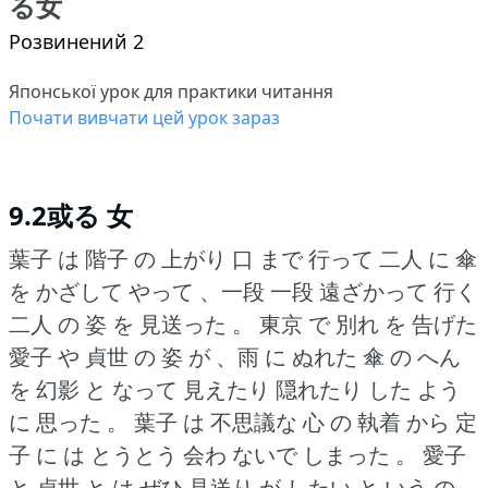
る女
Розвинений 2
Японської урок для практики читання
Почати вивчати цей урок зараз
9.2或る 女
葉子 は 階子 の 上がり 口 まで 行って 二人 に 傘
を かざして やって 、一段 一段 遠ざかって 行く
二人 の 姿 を 見送った 。
東京 で 別れ を 告げた
愛子 や 貞世 の 姿 が 、雨 に ぬれた 傘 の へん
を 幻影 と なって 見えたり 隠れたり した よう
に 思った 。
葉子 は 不思議な 心 の 執着 から 定
子 に は とうとう 会わ ないで しまった 。
愛子
と 貞世 と は ぜひ 見送り が したい と いう の