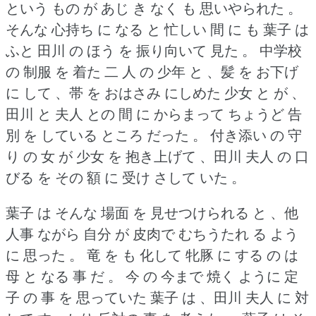
という もの が あじ き なく も 思いやられた 。
そんな 心持ち に なる と 忙しい 間 に も 葉子 は
ふと 田川 の ほう を 振り向いて 見た 。
中学校
の 制服 を 着た 二 人 の 少年 と 、髪 を お下げ
に して 、帯 を おはさみ にしめた 少女 と が 、
田川 と 夫人 との 間 に からまって ちょうど 告
別 を している ところ だった 。
付き添い の 守
り の 女 が 少女 を 抱き上げて 、田川 夫人 の 口
びる を その 額 に 受け さして いた 。
葉子 は そんな 場面 を 見せつけられる と 、他
人事 ながら 自分 が 皮肉で むちうたれ る よう
に 思った 。
竜 を も 化して 牝豚 に する の は
母 と なる 事 だ 。
今 の 今まで 焼く ように 定
子 の 事 を 思っていた 葉子 は 、田川 夫人 に 対