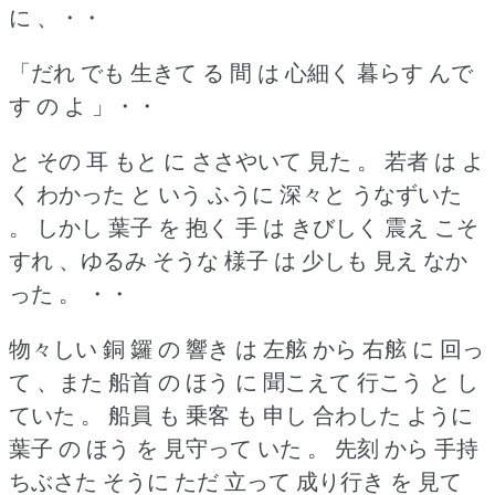
に 、・・
「だれ でも 生きて る 間 は 心細く 暮らす んで
す の よ 」・・
と その 耳 もと に ささやいて 見た 。
若者 は よ
く わかった と いう ふうに 深々と うなずいた
。
しかし 葉子 を 抱く 手 は きびしく 震え こそ
すれ 、ゆるみ そうな 様子 は 少しも 見え なか
った 。
・・
物々しい 銅 鑼 の 響き は 左舷 から 右舷 に 回っ
て 、また 船首 の ほう に 聞こえて 行こう と し
ていた 。
船員 も 乗客 も 申し 合わした ように
葉子 の ほう を 見守って いた 。
先刻 から 手持
ちぶさた そうに ただ 立って 成り行き を 見て