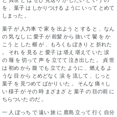
を 、葉子 は しかりつける ように いって とめて
しまった 。
葉子 が 人力車 で 家 を 出よう と する と 、なん
の 気 なし に 愛子 が 前髪 から 抜いて 鬢 を か
こう と した 櫛 が 、もろくも ぽきり と 折れた
。
それ を 見る と 愛子 は 堪え 堪えて いた 涙
の 堰 を 切って 声 を 立てて 泣き出した 。
貞 世
は 初め から 腹 でも 立てた ように 、燃える よ
うな 目 から とめどなく 涙 を 流して 、じっと
葉子 を 見つめて ばかり いた 。
そんな 痛々し
い 様子 が その 時 まざまざ と 葉子 の 目の前 に
ちらついた のだ 。
一 人 ぽっち で 遠い 旅 に 鹿島 立って 行く 自分