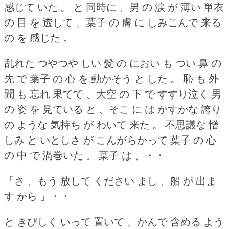
感じて いた 。
と 同時に 、男 の 涙 が 薄い 単衣
の 目 を 透して 、葉子 の 膚 に しみこんで 来る
の を 感じた 。
乱れた つやつや しい 髪 の におい も つい 鼻 の
先 で 葉子 の 心 を 動かそう と した 。
恥 も 外
聞 も 忘れ 果てて 、大空 の 下 で すすり泣く 男
の 姿 を 見ている と 、そこ に は かすかな 誇り
の ような 気持ち が わいて 来た 。
不思議な 憎
しみ と いとしさ が こんがらかって 葉子 の 心
の 中 で 渦巻いた 。
葉子 は 、・・
「さ 、もう 放して ください まし 、船 が 出ま
す から 」・・
と きびしく いって 置いて 、かんで 含める よう