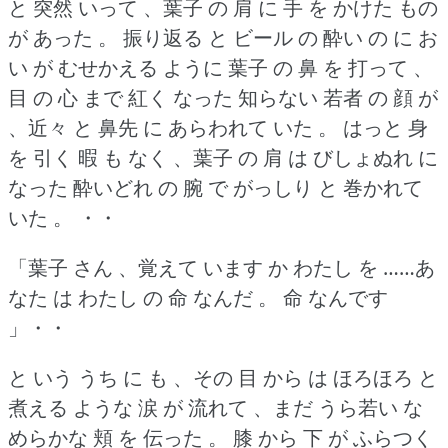
と 突然 いって 、葉子 の 肩 に 手 を かけた もの
が あった 。
振り返る と ビール の 酔い の に お
い が むせかえる ように 葉子 の 鼻 を 打って 、
目 の 心 まで 紅く なった 知らない 若者 の 顔 が
、近々 と 鼻先 に あらわれて いた 。
はっと 身
を 引く 暇 も なく 、葉子 の 肩 は びしょぬれ に
なった 酔いどれ の 腕 で がっしり と 巻かれて
いた 。
・・
「葉子 さん 、覚えて います か わたし を ……あ
なた は わたし の 命 なんだ 。
命 なんです
」・・
と いう うち に も 、その 目 から は ほろほろ と
煮える ような 涙 が 流れて 、まだ うら若い な
めらかな 頬 を 伝った 。
膝 から 下 が ふらつく