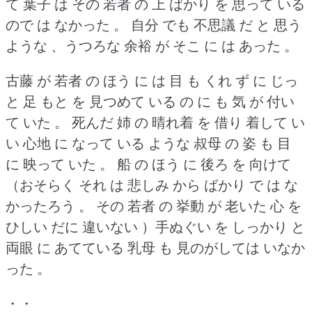
て 葉子 は その 若者 の 上 ばかり を 思って いる
ので は なかった 。
自分 でも 不思議 だ と 思う
ような 、うつろな 余裕 が そこ に は あった 。
古藤 が 若者 の ほう に は 目 も くれ ず に じっ
と 足 もと を 見つめて いる の に も 気 が 付い
て いた 。
死んだ 姉 の 晴れ着 を 借り 着して い
い 心地 に なって いる ような 叔母 の 姿 も 目
に 映って いた 。
船 の ほう に 後ろ を 向けて
（おそらく それ は 悲しみ から ばかり で は な
かったろう 。
その 若者 の 挙動 が 老いた 心 を
ひしい だに 違いない ）手ぬぐい を しっかり と
両眼 に あてている 乳母 も 見のがしては いなか
った 。
・・