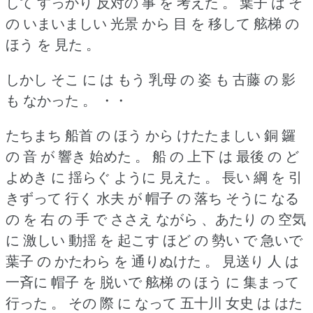
して すっかり 反対の 事 を 考えた 。
葉子 は そ
の いまいましい 光景 から 目 を 移して 舷梯 の
ほう を 見た 。
しかし そこ に は もう 乳母 の 姿 も 古藤 の 影
も なかった 。
・・
たちまち 船首 の ほう から けたたましい 銅 鑼
の 音 が 響き 始めた 。
船 の 上下 は 最後 の ど
よめき に 揺らぐ ように 見えた 。
長い 綱 を 引
きずって 行く 水夫 が 帽子 の 落ち そうに なる
の を 右 の 手 で ささえ ながら 、あたり の 空気
に 激しい 動揺 を 起こす ほど の 勢い で 急いで
葉子 の かたわら を 通りぬけた 。
見送り 人 は
一斉に 帽子 を 脱いで 舷梯 の ほう に 集まって
行った 。
その 際 に なって 五十川 女史 は はた