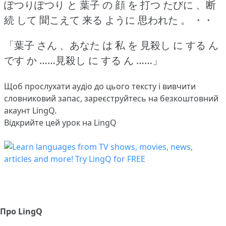
ぽつりぽつり と 葉子 の 顔 を 打つ たびに 、断
続 して 聞こえて 来る ように 思われた 。
・・
「葉子 さん 、あなた は 私 を 見殺し に する ん
です か ……見殺し に する ん ……」
Щоб прослухати аудіо до цього тексту і вивчити
словниковий запас,
зареєструйтесь
на безкоштовний
акаунт LingQ.
Відкрийте цей урок на LingQ
Про LingQ