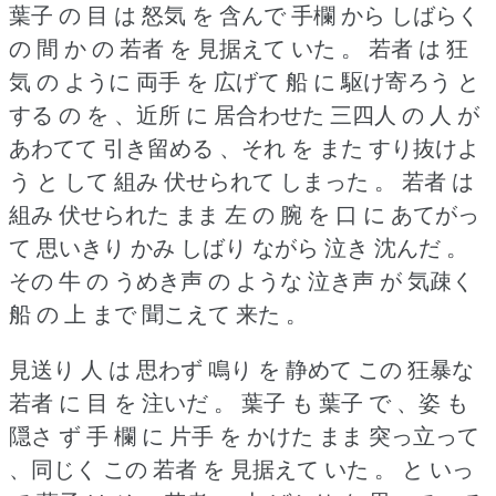
葉子 の 目 は 怒気 を 含んで 手欄 から しばらく
の 間 か の 若者 を 見据えて いた 。
若者 は 狂
気 の ように 両手 を 広げて 船 に 駆け寄ろう と
する の を 、近所 に 居合わせた 三四人 の 人 が
あわてて 引き留める 、それ を また すり抜けよ
う と して 組み 伏せられて しまった 。
若者 は
組み 伏せられた まま 左 の 腕 を 口 に あてがっ
て 思いきり かみ しばり ながら 泣き 沈んだ 。
その 牛 の うめき声 の ような 泣き声 が 気疎く
船 の 上 まで 聞こえて 来た 。
見送り 人 は 思わず 鳴り を 静めて この 狂暴な
若者 に 目 を 注いだ 。
葉子 も 葉子 で 、姿 も
隠さ ず 手 欄 に 片手 を かけた まま 突っ立って
、同じく この 若者 を 見据えて いた 。
と いっ