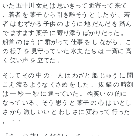
いた 五十川 女史 は 思いきって 近寄って 来て
、若者 を 葉子 から 引き離そう と した が 、若
者 は むずかる 子供 の ように 地 だんだ を 踏ん
で ますます 葉子 に 寄り添う ばかりだった 。
船首 の ほう に 群がって 仕事 を し ながら 、こ
の 様子 を 見守って いた 水夫 たち は 一斉に 高
く 笑い声 を 立てた 。
そして その 中 の 一人 は わざと 船 じゅう に 聞
こえ 渡る ような くさめ を した 。
抜 錨 の 時刻
は 一 秒 一 秒 に 逼っていた 。
物笑い の 的に
なって いる 、そう 思う と 葉子 の 心 は いとし
さ から 激し いい と わし さに 変わって 行った
。
・・
「さ 、お 放し ください 、さ 」・・