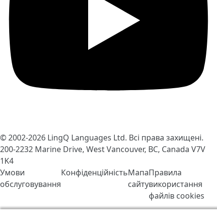
© 2002-2026
LingQ Languages Ltd.
Всі права захищені.
200-2232 Marine Drive, West Vancouver, BC, Canada
V7V
1K4
Умови
Конфіденційність
Мапа
Правила
обслуговування
сайту
використання
файлів cookies