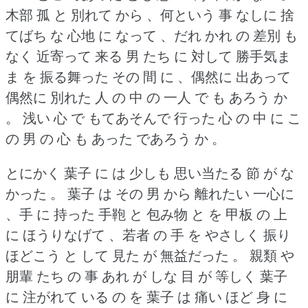
木部 孤 と 別れて から 、何という 事 なしに 捨
てばち な 心地 に なって 、だれ かれ の 差別 も
なく 近寄って 来る 男 たち に 対して 勝手気ま
ま を 振る舞った その 間 に 、偶然に 出あって
偶然に 別れた 人 の 中 の 一人 で も あろう か
。
浅い 心 で もてあそんで 行った 心 の 中 に こ
の 男 の 心 も あった であろう か 。
とにかく 葉子 に は 少しも 思い当たる 節 が な
かった 。
葉子 は その 男 から 離れたい 一心に
、手 に 持った 手鞄 と 包み物 と を 甲板 の 上
に ほうりなげて 、若者 の 手 を やさしく 振り
ほどこう と して 見た が 無益だった 。
親類 や
朋輩 たち の 事 あれ が しな 目 が 等しく 葉子
に 注がれて いる の を 葉子 は 痛い ほど 身 に