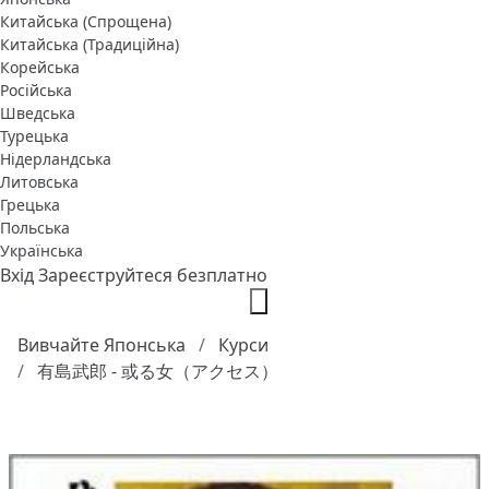
Китайська (Спрощена)
Китайська (Традиційна)
Корейська
Російська
Шведська
Турецька
Нідерландська
Литовська
Грецька
Польська
Українська
Вхід
Зареєструйтеся безплатно
Вивчайте Японська
Курси
有島武郎 - 或る女（アクセス）