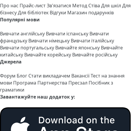
Про нас
Прайс-лист
Зв'язатися
Метод Стіва
Для шкіл
Для
бізнесу
Для бібліотек
Відгуки
Магазин подарунків
Популярні мови
Вивчати англійську
Вивчати іспанську
Вивчати
французьку
Вивчати німецьку
Вивчати італійську
Вивчати португальську
Вивчайте японську
Вивчайте
китайську
Вивчайте корейську
Вивчайте російську
Джерела
Форум
Блог
Стати викладачем
Вакансії
Тест на знання
мови
Програма Партнерства
Пресзал
Посібник з
граматики
Завантажуйте наш додаток у: