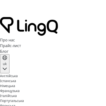
Про нас
Прайс-лист
Блог
uk
Англійська
Іспанська
Німецька
Французька
Італійська
Португальська
Японська