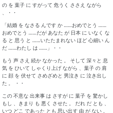
の を 葉子 に すがって 危うく ささえ ながら
、・・
「結婚 を なさる んです か ……おめでとう ……
おめでとう ……だが あなた が 日本 に いなく な
る と 思う と ……いたたまれない ほど 心細い ん
だ ……わたし は ……」・・
もう 声 さえ 続か なかった 。
そして 深々と 息
気 を ひいて しゃくり上げ ながら 、葉子 の 肩
に 顔 を 伏せて さめざめと 男泣き に 泣き出し
た 。
・・
この 不意な 出来事 は さすが に 葉子 を 驚かし
もし 、きまり も 悪く させた 。
だれ だ とも 、
いつ どこ であった とも 思い出す 由 が ない 。