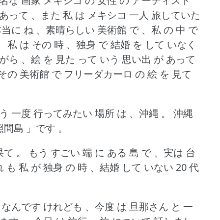
名な 画家 メキシコ の 女性 の アーティスト
 あって 、また 私 は メキシコ 一人 旅していた
当に ね 、素晴らしい 美術館 で 、私 の 中 で
。
私 は その 時 、独身 で 結婚 を して いなく
がら 、絵 を 見た って いう 思い出 が あって
度 その 美術館 で フリーダカーロ の 絵 を 見て
う 一度 行ってみたい 場所 は 、沖縄 。
沖縄
照間島 」です 。
果て 。
もう すごい 端 に ある 島 で 、実は 台
 も 私 が 独身 の 時 、結婚 して いない 20 代
 なんです けれども 、今度 は 旦那さん と 一