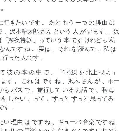
 。
に行きたい です 。
あと もう 一つ の 理由 は
 で 、沢木耕太郎 さん という 人 が います 。
沢
 は「深夜特急 」っていう 本 です けれども 私
なんです ね 。
実は 、それ を 読んで 、私 は
に 行った んです 。
て 彼 の 本 の 中 で 、「1号線 を 北上 せよ 」
ります 。
これ は です ね 、沢木 さん が 、ホー
も バス で 、旅行して いる お話 で 、私 は
行 を したい 、って 、ずっと ずっと 思ってる
です 。
たい 理由 は です ね 、キューバ 音楽 です ね
、サルサ の 音楽 とか も 好き なんです けれども