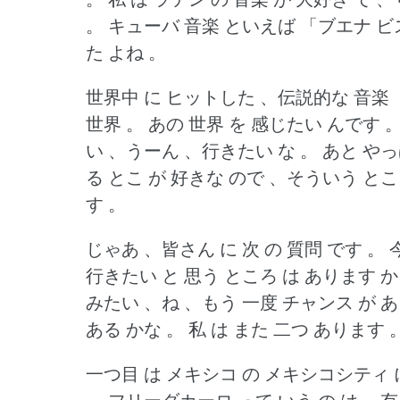
。
キューバ 音楽 といえば 「ブエナ ビス
た よね 。
世界中 に ヒットした 、伝説的な 音楽
世界 。
あの 世界 を 感じたい んです 
い 、うーん 、行きたい な 。
あと やっ
る とこ が 好きな ので 、そういう とこ
す 。
じゃあ 、皆さん に 次 の 質問 です 。
行きたい と 思う ところ は あります か
みたい 、ね 、もう 一度 チャンス が あ
ある かな 。
私 は また 二つ あります 
一つ目 は メキシコ の メキシコシティ 