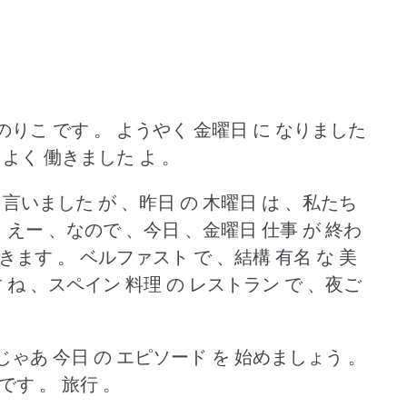
のりこ です 。
ようやく 金曜日 に なりました
 よく 働きました よ 。
 言いました が 、昨日 の 木曜日 は 、私たち
。
えー 、なので 、今日 、金曜日 仕事 が 終わ
行きます 。
ベルファスト で 、結構 有名 な 美
ね 、スペイン 料理 の レストラン で 、夜ご
じゃあ 今日 の エピソード を 始めましょう 。
です 。
旅行 。