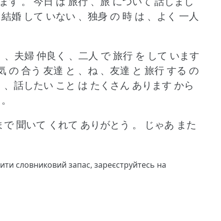
ます 。
今日 は 旅行 、旅 について 話しまし
 結婚 して いない 、独身 の 時 は 、よく 一人
 と 、夫婦 仲良く 、二人 で 旅行 を して います
気 の 合う 友達 と 、ね 、友達 と 旅行 する の
出 、話したい こと は たくさん あります から
 。
まで 聞いて くれて ありがとう 。
じゃあ また
чити словниковий запас,
зареєструйтесь
на