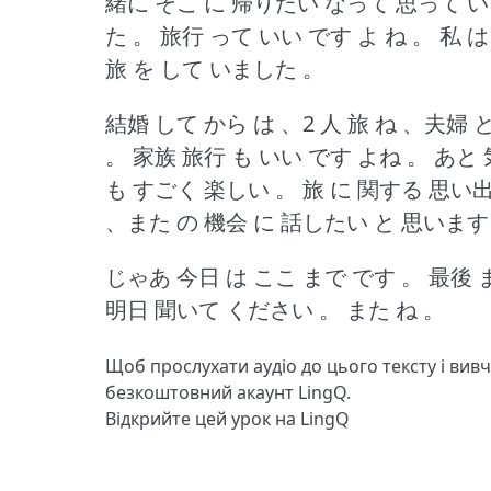
緒に そこ に 帰りたい なって 思って い
た 。
旅行 って いい です よ ね 。
私 は
旅 を して いました 。
結婚 して から は 、2 人 旅 ね 、夫婦
。
家族 旅行 も いい です よね 。
あと 
も すごく 楽しい 。
旅 に 関する 思い
、また の 機会 に 話したい と 思います
じゃあ 今日 は ここ まで です 。
最後 
明日 聞いて ください 。
また ね 。
Щоб прослухати аудіо до цього тексту і вив
безкоштовний акаунт LingQ.
Відкрийте цей урок на LingQ