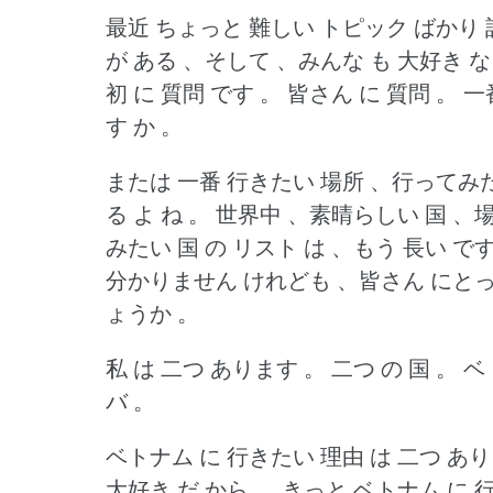
最近 ちょっと 難しい トピック ばかり 
が ある 、そして 、みんな も 大好き な
初 に 質問 です 。
皆さん に 質問 。
一
す か 。
または 一番 行きたい 場所 、行ってみた
る よ ね 。
世界中 、素晴らしい 国 、場
みたい 国 の リスト は 、もう 長い です
分かりません けれども 、皆さん にとって
ょうか 。
私 は 二つ あります 。
二つ の 国 。
ベ
バ 。
ベトナム に 行きたい 理由 は 二つ あり
大好き だ から 。
きっと ベトナム に 