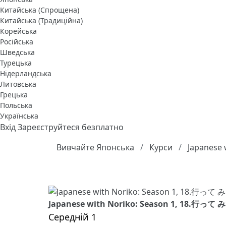
Китайська (Спрощена)
Китайська (Традиційна)
Корейська
Російська
Шведська
Турецька
Нідерландська
Литовська
Грецька
Польська
Українська
Вхід
Зареєструйтеся безплатно
Вивчайте Японська
Курси
Japanese 
Japanese with Noriko: Season 1, 18.行っ
Середній 1