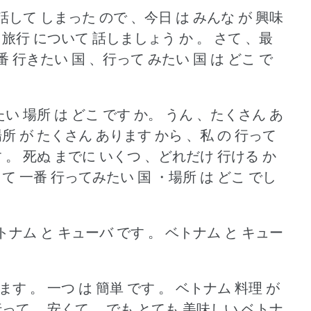
話して しまった ので 、今日 は みんな が 興味
 旅行 について 話しましょう か 。
さて 、最
番 行きたい 国 、行って みたい 国 は どこ で
い 場所 は どこ です か。
うん 、たくさん あ
所 が たくさん あります から 、私 の 行って
 。
死ぬ までに いくつ 、どれだけ 行ける か
 一番 行ってみたい 国 ・場所 は どこ でし
トナム と キューバ です 。
ベトナム と キュー
ます 。
一つ は 簡単 です 。
ベトナム 料理 が
行って 、安くて 、でも とても 美味しい ベトナ