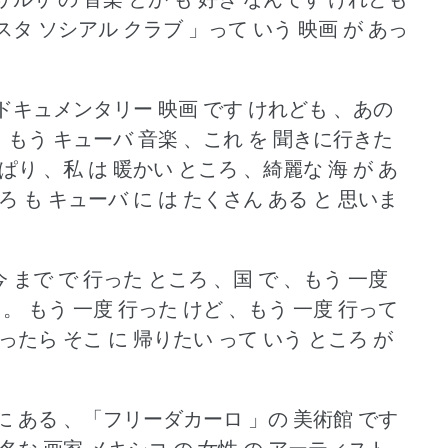
タ ソシアル クラブ 」って いう 映画 が あっ
 ドキュメンタリー 映画 です けれども 、あの
。
もう キューバ 音楽 、これ を 聞きに行きた
ぱり 、私 は 暖かい ところ 、綺麗な 海 が あ
ろ も キューバ に は たくさん ある と 思いま
今 まで で 行った ところ 、国 で 、もう 一度
 。
もう 一度 行った けど 、もう 一度 行って
ったら そこ に 帰りたい って いう ところ が
。
に ある 、「フリーダカーロ 」の 美術館 です