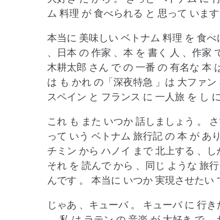
ム 料理 が 食べられる と 思って います
本当に 美味しい ベトナム 料理 を 食べ
、日本 の 作家 、本 を 書く 人 、作家
木耕太郎 さん で の 一番 の 有名な 本
は も かれ の「深夜特急 」は 大ファン 
スペイン と フランス に 一人旅 を し 
これ も また いつか 話しましょう 。
さ
って いう ベトナム 旅行記 の 本 が あ
チミン から ハノイ まで 北上する 、しか
それ を 読んで から 、同じ ような 旅
んです 。
本当に いつか 実現させたい 
じゃあ 、キューバ 。
キューバ に 行き
。
私 は ラテン の 音楽 が 大好き で 