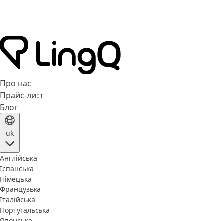
Про нас
Прайс-лист
Блог
uk
Англійська
Іспанська
Німецька
Французька
Італійська
Португальська
Японська