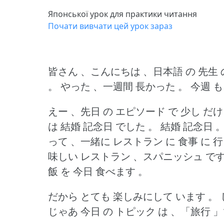
Японської урок для практики читання
Почати вивчати цей урок зараз
皆さん 、こんにちは 、日本語 の 先生 
。
やった 、一週間 長かった 。
今週 も
えー 、先日 の エピソード で 少し だけ
は 結婚 記念日 でした 。
結婚 記念日 
って 、一緒に レストラン に 食事 に 
味しい レストラン 、スパニッシュ です 
飯 を 今日 食べます 。
だから とても 楽しみにして います 。
じゃあ 今日 の トピック は 、「旅行 」