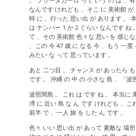
。
フリーダカーロ って いう の は 、有
なんです けれども 、そこ に 美術館 が
時 に 、行った 思い出 が あります 。
本
は ナンバー 1 か 2 ぐらい なんです ね 
て 、その 美術館 色々な 思い を 感じな
、この 今 47 歳 に なる 今 、もう 一
みたい な って 思っています 。
あと 二つ目 。
チャンス が あったら も
です 。
沖縄 の 中 の 小さな 島 、「波
波照間島 。
これ は です ね 。
本当に 
湾 に 近い 島 な ん です けれども 、これ
前半 で 、一人 旅 を した ん です 。
色々 いい 思い出 が あって 素敵な 場所