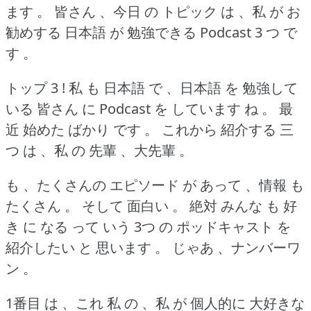
ます 。
皆さん 、今日 の トピック は 、私 が お
勧めする 日本語 が 勉強できる Podcast 3 つ で
す 。
トップ 3 !
私 も 日本語 で 、日本語 を 勉強して
いる 皆さん に Podcast を しています ね 。
最
近 始めた ばかり です 。
これから 紹介する 三
つ は 、私 の 先輩 、大先輩 。
も 、たくさんの エピソード が あって 、情報 も
たくさん 。
そして 面白い 。
絶対 みんな も 好
き に なる って いう 3つ の ポッドキャスト を
紹介したい と 思います 。
じゃあ 、ナンバーワ
ン 。
1番目 は 、これ 私 の 、私 が 個人的に 大好きな