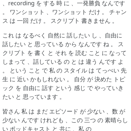
、recording を する 時 に 、一発勝負 なんです
。
ワンショット 、ワンショット だけ 。
チャン
ス は 一回 だけ 。
スクリプト 書きません 。
これ は なるべく 自然に 話したい し 、自由に
話したい と 思っている から なんです ね 。
ス
クリプト を 書く と それ を 読む こと に なって
しまって 、話している の と は 違う んです よ
。
という こと で 私 の スタイル は てっぺい 先
生 に 近い かもしれない 。
自分 が 決めた トピ
ック を 自由に 話す という 感じ で やっていき
たい と 思っています 。
皆さん 私 は まだ エピソード が 少ない 、数 が
少ない んです けれども 、この 三つ の 素晴らし
い ポッドキャスト と 共に 、私 の