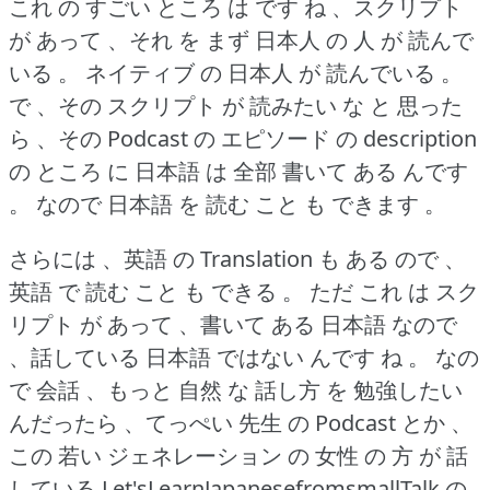
これ の すごい ところ は です ね 、スクリプト
が あって 、それ を まず 日本人 の 人 が 読んで
いる 。
ネイティブ の 日本人 が 読んでいる 。
で 、その スクリプト が 読みたい な と 思った
ら 、その Podcast の エピソード の description
の ところ に 日本語 は 全部 書いて ある んです
。
なので 日本語 を 読む こと も できます 。
さらには 、英語 の Translation も ある ので 、
英語 で 読む こと も できる 。
ただ これ は スク
リプト が あって 、書いて ある 日本語 なので
、話している 日本語 ではない んです ね 。
なの
で 会話 、もっと 自然 な 話し方 を 勉強したい
んだったら 、てっぺい 先生 の Podcast とか 、
この 若い ジェネレーション の 女性 の 方 が 話
している Let'sLearnJapanesefromsmallTalk の