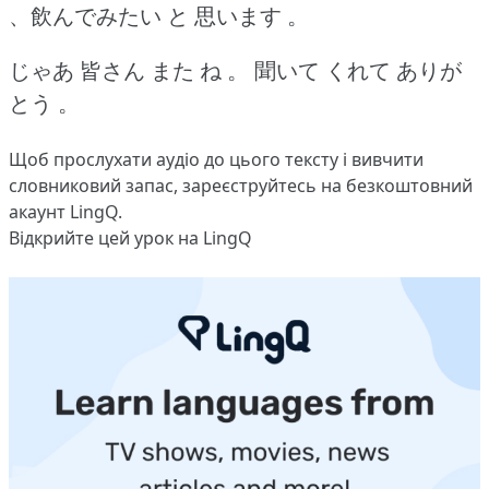
、飲んでみたい と 思います 。
じゃあ 皆さん また ね 。
聞いて くれて ありが
とう 。
Щоб прослухати аудіо до цього тексту і вивчити
словниковий запас,
зареєструйтесь
на безкоштовний
акаунт LingQ.
Відкрийте цей урок на LingQ