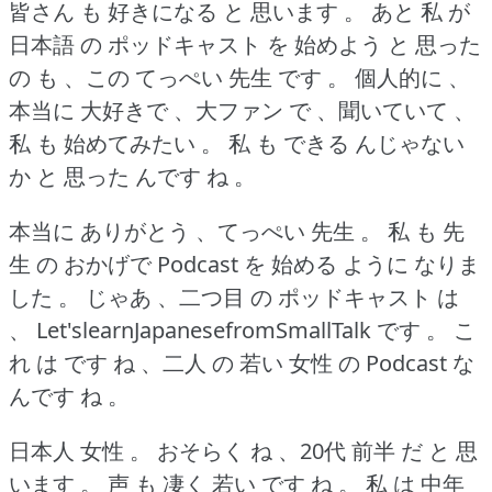
皆さん も 好きになる と 思います 。
あと 私 が
日本語 の ポッドキャスト を 始めよう と 思った
の も 、この てっぺい 先生 です 。
個人的に 、
本当に 大好きで 、大ファン で 、聞いていて 、
私 も 始めてみたい 。
私 も できる んじゃない
か と 思った んです ね 。
本当に ありがとう 、てっぺい 先生 。
私 も 先
生 の おかげで Podcast を 始める ように なりま
した 。
じゃあ 、二つ目 の ポッドキャスト は
、 Let'slearnJapanesefromSmallTalk です 。
こ
れ は です ね 、二人 の 若い 女性 の Podcast な
んです ね 。
日本人 女性 。
おそらく ね 、20代 前半 だ と 思
います 。
声 も 凄く 若い です ね 。
私 は 中年