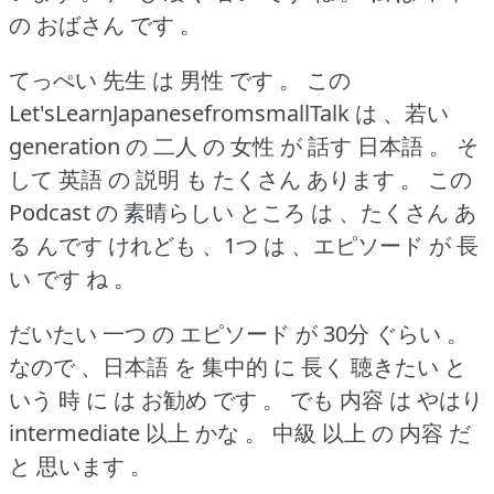
の おばさん です 。
てっぺい 先生 は 男性 です 。
この
Let'sLearnJapanesefromsmallTalk は 、若い
generation の 二人 の 女性 が 話す 日本語 。
そ
して 英語 の 説明 も たくさん あります 。
この
Podcast の 素晴らしい ところ は 、たくさん あ
る んです けれども 、1つ は 、エピソード が 長
い です ね 。
だいたい 一つ の エピソード が 30分 ぐらい 。
なので 、日本語 を 集中的 に 長く 聴きたい と
いう 時 に は お勧め です 。
でも 内容 は やはり
intermediate 以上 かな 。
中級 以上 の 内容 だ
と 思います 。