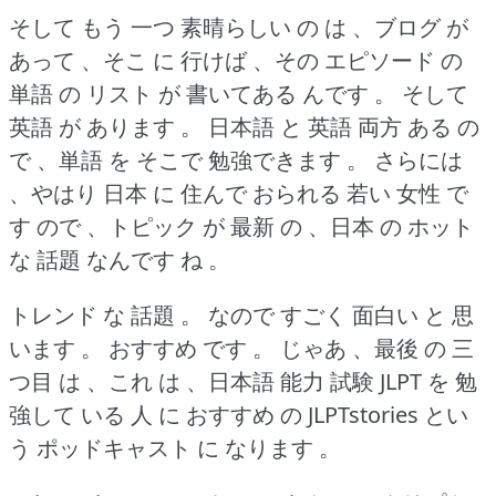
そして もう 一つ 素晴らしい の は 、ブログ が
あって 、そこ に 行けば 、その エピソード の
単語 の リスト が 書いてある んです 。
そして
英語 が あります 。
日本語 と 英語 両方 ある の
で 、単語 を そこで 勉強できます 。
さらには
、やはり 日本 に 住んで おられる 若い 女性 で
す ので 、トピック が 最新 の 、日本 の ホット
な 話題 なんです ね 。
トレンド な 話題 。
なので すごく 面白い と 思
います 。
おすすめ です 。
じゃあ 、最後 の 三
つ目 は 、これ は 、日本語 能力 試験 JLPT を 勉
強して いる 人 に おすすめ の JLPTstories とい
う ポッドキャスト に なります 。