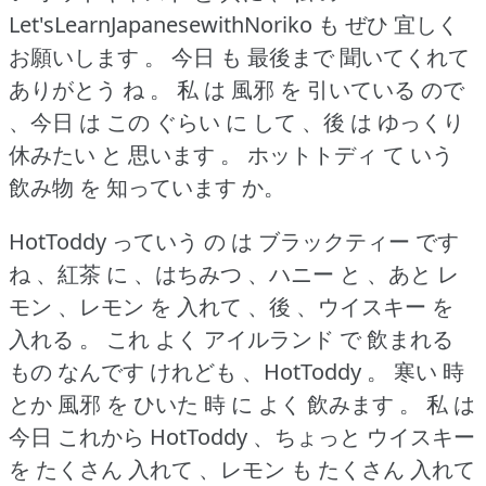
Let'sLearnJapanesewithNoriko も ぜひ 宜しく
お願いします 。
今日 も 最後まで 聞いてくれて
ありがとう ね 。
私 は 風邪 を 引いている ので
、今日 は この ぐらい に して 、後 は ゆっくり
休みたい と 思います 。
ホットトディ て いう
飲み物 を 知っています か。
HotToddy っていう の は ブラックティー です
ね 、紅茶 に 、はちみつ 、ハニー と 、あと レ
モン 、レモン を 入れて 、後 、ウイスキー を
入れる 。
これ よく アイルランド で 飲まれる
もの なんです けれども 、HotToddy 。
寒い 時
とか 風邪 を ひいた 時 に よく 飲みます 。
私 は
今日 これから HotToddy 、ちょっと ウイスキー
を たくさん 入れて 、レモン も たくさん 入れて