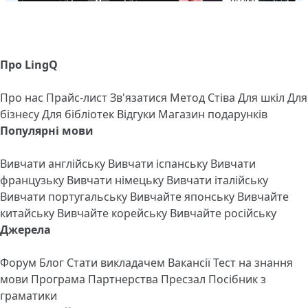
Про LingQ
Про нас
Прайс-лист
Зв'язатися
Метод Стіва
Для шкіл
Для
бізнесу
Для бібліотек
Відгуки
Магазин подарунків
Популярні мови
Вивчати англійську
Вивчати іспанську
Вивчати
французьку
Вивчати німецьку
Вивчати італійську
Вивчати португальську
Вивчайте японську
Вивчайте
китайську
Вивчайте корейську
Вивчайте російську
Джерела
Форум
Блог
Стати викладачем
Вакансії
Тест на знання
мови
Програма Партнерства
Пресзал
Посібник з
граматики