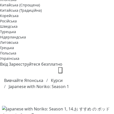
Китайська (Спрощена)
Китайська (Традиційна)
Корейська
Російська
Шведська
Турецька
Нідерландська
Литовська
Грецька
Польська
Українська
Вхід
Зареєструйтеся безплатно
Вивчайте Японська
Курси
Japanese with Noriko: Season 1