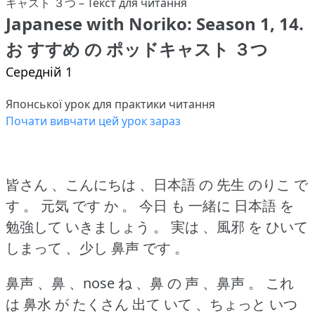
Japanese with Noriko: Season 1, 14.
お すすめ の ポッドキャスト ３つ
Середній 1
Японської урок для практики читання
Почати вивчати цей урок зараз
皆さん 、こんにちは 、日本語 の 先生 のりこ で
す 。
元気 です か 。
今日 も 一緒に 日本語 を
勉強して いきましょう 。
実は 、風邪 を ひいて
しまって 、少し 鼻声 です 。
鼻声 、鼻 、nose ね 、鼻 の 声 、鼻声 。
これ
は 鼻水 が たくさん 出て いて 、ちょっと いつ