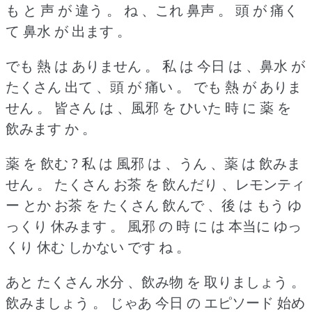
も と 声 が 違う 。
ね 、これ 鼻声 。
頭 が 痛く
て 鼻水 が 出ます 。
でも 熱 は ありません 。
私 は 今日 は 、鼻水 が
たくさん 出て 、頭 が 痛い 。
でも 熱 が ありま
せん 。
皆さん は 、風邪 を ひいた 時 に 薬 を
飲みます か 。
薬 を 飲む ?
私 は 風邪 は 、うん 、薬 は 飲みま
せん 。
たくさん お茶 を 飲んだり 、レモンティ
ー とか お茶 を たくさん 飲んで 、後 は もう ゆ
っくり 休みます 。
風邪 の 時 に は 本当に ゆっ
くり 休む しかない です ね 。
あと たくさん 水分 、飲み物 を 取りましょう 。
飲みましょう 。
じゃあ 今日 の エピソード 始め