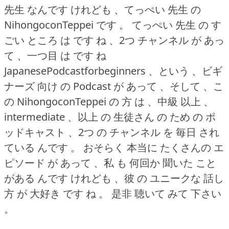
先生 なんです けれども 、てっぺい 先生 の
NihongoconTeppei です 。
てっぺい 先生 の す
ごい ところ は です ね 、2つ チャンネル が あっ
て 、一つ目 は です ね
JapanesePodcastforbeginners 、という 、ビギ
ナーズ 向け の Podcast が あって 、そして 、こ
の NihongoconTeppei の 方 は 、中級 以上 、
intermediate 、以上 の 生徒さん の ため の ポ
ッドキャスト 、2つ の チャンネル を 毎日 され
ている んです 。
おそらく 本当に たくさんの エ
ピソード が あって 、私 も 何回か 聞いた こと
がある んです けれども 、彼 の ユニークな 話し
方 が 大好き です ね 。
是非 聴いて みて 下さい
。