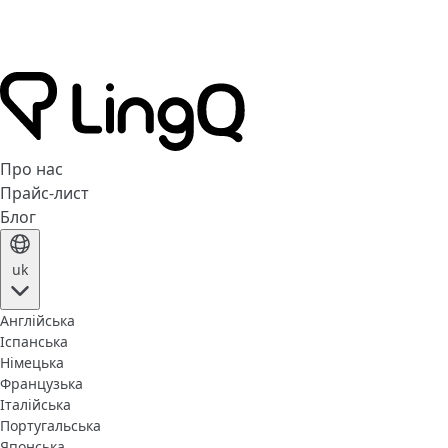
Про нас
Прайс-лист
Блог
uk
Англійська
Іспанська
Німецька
Французька
Італійська
Португальська
Японська