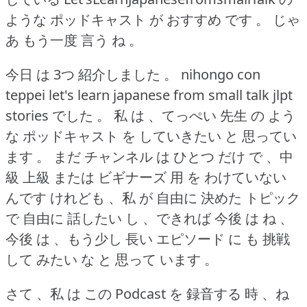
ような ポッドキャスト が おすすめ です 。
じゃ
あ もう一度 言う ね 。
今日 は 3つ 紹介しました 。
nihongo con
teppei let's learn japanese from small talk jlpt
stories でした 。
私 は 、てっぺい 先生 の よう
な ポッドキャスト を していきたい と 思ってい
ます 。
まだ チャンネル は ひとつ だけ で 、中
級 上級 または ビギナーズ 用 を わけていない
んです けれども 、私 が 自由に 決めた トピック
で 自由に 話したい し 、できれば 今後 は ね 、
今後 は 、もう少し 長い エピソード に も 挑戦
して みたい な と 思って います 。
さて 、私 は この Podcast を 録音する 時 、ね