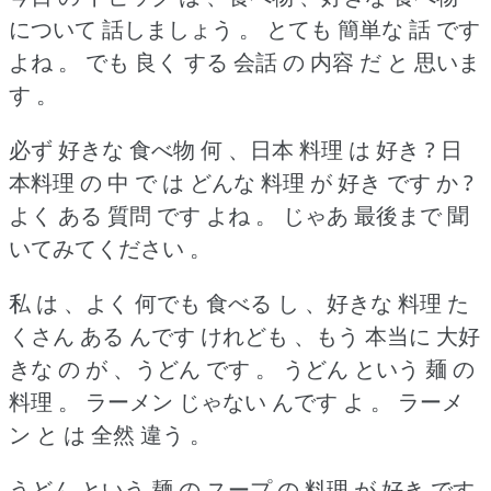
について 話しましょう 。
とても 簡単な 話 です
よね 。
でも 良く する 会話 の 内容 だ と 思いま
す 。
必ず 好きな 食べ物 何 、日本 料理 は 好き ?
日
本料理 の 中 で は どんな 料理 が 好き です か ?
よく ある 質問 です よね 。
じゃあ 最後まで 聞
いてみてください 。
私 は 、よく 何でも 食べる し 、好きな 料理 た
くさん ある んです けれども 、もう 本当に 大好
きな の が 、うどん です 。
うどん という 麺 の
料理 。
ラーメン じゃない んです よ 。
ラーメ
ン と は 全然 違う 。
うどん という 麺 の スープ の 料理 が 好き です