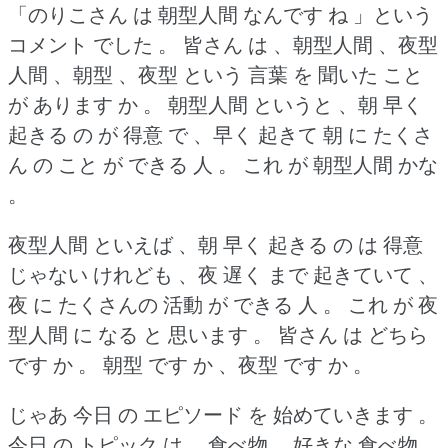
「のりこさん は 朝型人間 なんです ね 」という
コメント でした 。
皆さん は 、朝型人間 、夜型
人間 、朝型 、夜型 という 言葉 を 聞いた こと
が あります か 。
朝型人間 というと 、朝 早く
起きる の が 得意 で 、早く 起きて 朝 に たくさ
ん の こと が できる 人 。
これ が 朝型人間 かな
。
夜型人間 といえば 、朝 早く 起きる の は 得意
じゃない けれども 、夜 遅く まで 起きていて 、
夜 に たくさんの 活動 が できる 人 。
これ が 夜
型人間 に なる と 思います 。
皆さん は どちら
です か 。
朝型 です か 、夜型 です か 。
じゃあ 今日 の エピソード を 始めていきます 。
今日 の トピック は 、食べ物 、好きな 食べ物