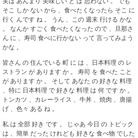
実は あんまり 美味しい と は 思わない 。
でも
そこ しか ない から 、食べたくなったら そこ に
行く んです ね 。
うん 、この 週末 行ける かな
。
なんか すごく 食べたくなった ので 、旦那さ
ん に 、寿司 食べに行かない って 言ってみよう
かな 。
皆さん の 住んでいる 町 に は 、日本料理 の レ
ストラン が あります か 。
寿司 を 食べた こと
が あります か 。
そして あなた の 好きな 料理
、特に 日本料理 で 好きな 料理 は 何 です か 。
トンカツ 、カレーライス 、牛丼 、焼肉 、唐揚
げ 、色々 ある ね 。
私 は 全部 好き です 。
じゃあ 今日 の トピック
は 、簡単 だった けれども 好きな 食べ物 でした