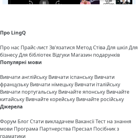
Про LingQ
Про нас
Прайс-лист
Зв'язатися
Метод Стіва
Для шкіл
Для
бізнесу
Для бібліотек
Відгуки
Магазин подарунків
Популярні мови
Вивчати англійську
Вивчати іспанську
Вивчати
французьку
Вивчати німецьку
Вивчати італійську
Вивчати португальську
Вивчайте японську
Вивчайте
китайську
Вивчайте корейську
Вивчайте російську
Джерела
Форум
Блог
Стати викладачем
Вакансії
Тест на знання
мови
Програма Партнерства
Пресзал
Посібник з
граматики