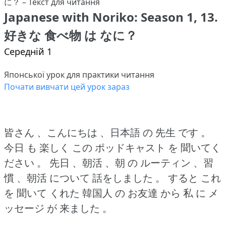
Japanese with Noriko: Season 1, 13.
好きな 食べ物 は なに？
Середній 1
Японської урок для практики читання
Почати вивчати цей урок зараз
皆さん 、こんにちは 、日本語 の 先生 です 。
今日 も 楽しく この ポッドキャスト を 聞いてく
ださい 。
先日 、朝活 、朝 の ルーティン 、習
慣 、朝活 について 話をしました 。
すると これ
を 聞いて くれた 韓国人 の お友達 から 私 に メ
ッセージ が 来ました 。