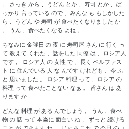
。
さっき から 、うどん とか 、寿司 とか 、ば
っかり 言っている ので 、みんな も もしかした
ら 、うどん や 寿司 が 食べたくなりました か
。
うん 、食べたくなる よね 。
ちなみに 金曜日 の 夜 に 寿司屋 さん に 行く っ
て 教えて くれた 、話をした 同僚 は 、ロシア人
です 。
ロシア人 の 女性 で 、長く ベルファス
ト に 住んでいる 人 な んです けれども 、今 ふ
と 思いました 。
ロシア 料理 って 、ロシア の
料理 って 食べたことない なぁ 。
皆さん は あ
ります か 。
どんな 料理 が ある んでしょう 。
うん 、食べ
物 の 話 って 本当に 面白い ね 。
ずっと 続ける
こと が できます ね 。
じゃあ これ で 今日 の エ