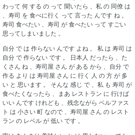
わって 何 する の って 聞いたら 、私 の 同僚 は
、寿司 を 食べに行く って 言った んです ね 。
寿司 食べたい 、寿司 が 食べたい って すごい
思ってしまいました 。
自分 で は 作らない んです よね 。
私 は 寿司 は
自分 で 作らない です 。
日本人 だったら 、た
くさん ね 、寿司屋 さん が ある から 、自分 で
作る より は 寿司屋 さん に 行く 人 の 方 が 多
い と 思います 。
そんな 感じ で 、私 も 寿司 が
食べたくなったら 、まあ レストラン に 行けば
いい んです けれども 、残念ながら ベルファス
ト は 小さい 町 なので 、寿司屋 さん の レスト
ラン の レベル が 低い です 。