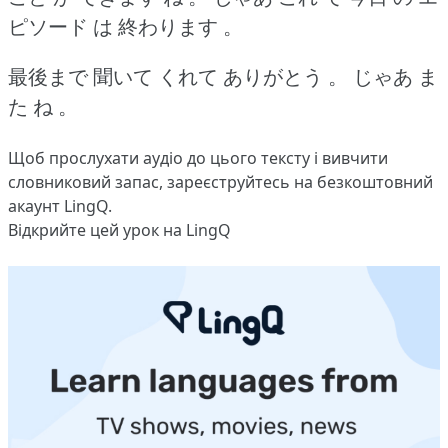
ピソード は 終わります 。
最後まで 聞いて くれて ありがとう 。
じゃあ ま
た ね 。
Щоб прослухати аудіо до цього тексту і вивчити
словниковий запас,
зареєструйтесь
на безкоштовний
акаунт LingQ.
Відкрийте цей урок на LingQ