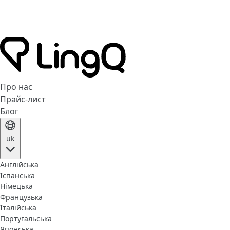
Про нас
Прайс-лист
Блог
uk
Англійська
Іспанська
Німецька
Французька
Італійська
Португальська
Японська