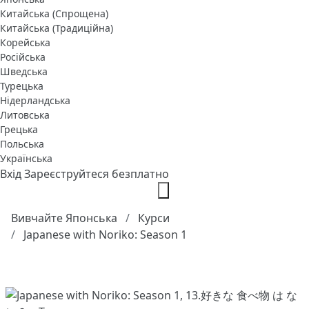
Китайська (Спрощена)
Китайська (Традиційна)
Корейська
Російська
Шведська
Турецька
Нідерландська
Литовська
Грецька
Польська
Українська
Вхід
Зареєструйтеся безплатно
Вивчайте Японська
Курси
Japanese with Noriko: Season 1