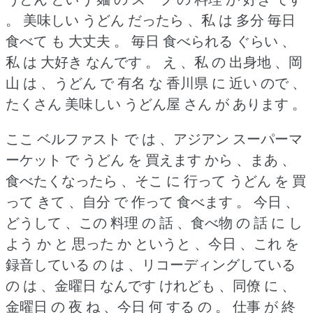
。
美味しい うどん だったら 、私 は 多分 毎日
食べて も 大丈夫 。
毎日 食べられる ぐらい 、
私 は 大好き なんです 。
え 、私 の 出身地 、岡
山 は 、うどん で 有名 な 香川県 に 近い ので 、
たくさん 美味しい うどん屋 さん が あります 。
ここ ベルファスト で は 、アジアン スーパーマ
ーケット で うどん を 買えます から 、まあ 、
食べたくなったら 、そこ に 行って うどん を 買
って きて 、自分 で 作って 食べます 。
今日 、
どうして 、この 料理 の 話 、食べ物 の 話 に し
よう か と 思った か というと 、今日 、これ を
録音している の は 、リコーディングしている
の は 、金曜日 なんです けれども 、同僚 に 、
金曜日 の 夜 ね 、今日 何 する の 。
仕事 が 終