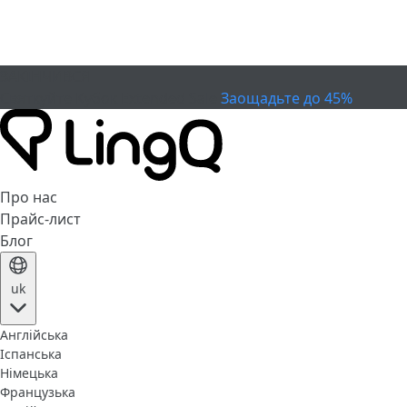
ЗАКІНЧИВСЯ
Святкуйте Кубок
Extended Sale
Заощадьте до 45%
Про нас
Прайс-лист
Блог
uk
Англійська
Іспанська
Німецька
Французька