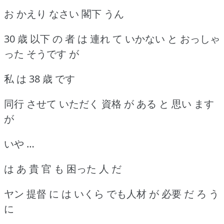
お かえり なさい 閣下 うん
30 歳 以下 の 者 は 連れ て いかない と おっしゃ
った そうです が
私 は 38 歳 です
同行 させて いただく 資格 が ある と 思い ます
が
いや …
は あ 貴 官 も 困った 人 だ
ヤン 提督 に は いくら でも人材 が 必要 だ ろ う
に