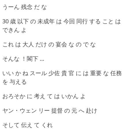
うーん 残念 だ な
30 歳 以下 の 未成年 は 今回 同行 する こと は
できん よ
これ は 大人 だけ の 宴会 な の で な
そんな ！閣下 …
いい か ね スール 少佐 貴 官 に は 重要 な 任務
を 与える
おろそか に 考え て は いかん よ
ヤン ･ ウェン リー 提督 の 元 へ 赴け
そして 伝え て くれ