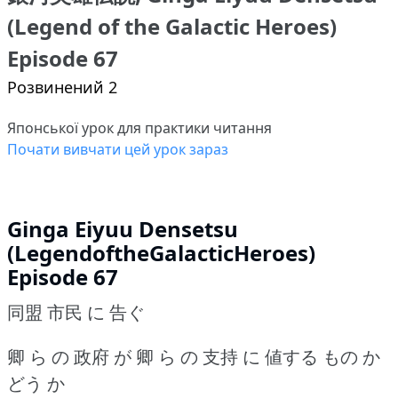
(Legend of the Galactic Heroes)
Episode 67
Розвинений 2
Японської урок для практики читання
Почати вивчати цей урок зараз
Ginga Eiyuu Densetsu
(LegendoftheGalacticHeroes)
Episode 67
同盟 市民 に 告ぐ
卿 ら の 政府 が 卿 ら の 支持 に 値する もの か
どう か