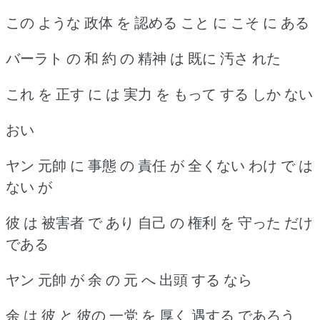
この ような 政体 を 認める こと に こそ に ある
バーラト の 和 約 の 精神 は 既に 汚さ れた
これ を 正す に は 実力 を もって する しか ない
おい
ヤン 元帥 に 事態 の 責任 が 全くない わけ で は
ない が
彼 は 被害者 で あり 自己 の 権利 を 守った だけ
である
ヤン 元帥 が 余 の 元 へ 出頭 する なら
余 は 彼 と 彼の 一党 を 厚く 遇する であろう