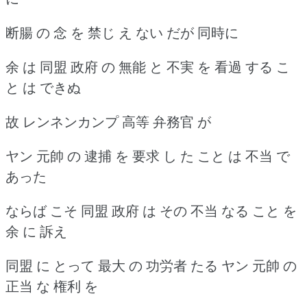
断腸 の 念 を 禁じ え ない だが 同時に
余 は 同盟 政府 の 無能 と 不実 を 看過 する こ
と は できぬ
故 レンネンカンプ 高等 弁務官 が
ヤン 元帥 の 逮捕 を 要求 し た こと は 不当 で
あった
ならば こそ 同盟 政府 は その 不当 なる こと を
余 に 訴え
同盟 に とって 最大 の 功労者 たる ヤン 元帥 の
正当 な 権利 を