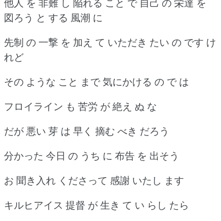
他人 を 非難 し 陥れる こと で 自己 の 栄達 を
図ろう と する 風潮 に
先制 の 一撃 を 加え て いただき たい の です け
れど
その ような こと まで 気にかける の で は
フロイライン も 苦労 が 絶え ぬ な
だが 悪い 芽 は 早く 摘む べき だろう
分かった 今日 の うち に 布告 を 出そう
お 聞き入れ くださって 感謝 いたし ます
キルヒアイス 提督 が 生き て い らし たら