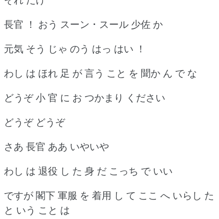
長官 ！ おう スーン ･ スール 少佐 か
元気 そう じゃ のう はっ はい ！
わし は ほれ 足 が 言う こと を 聞か ん で な
どうぞ 小 官 に お つかまり ください
どうぞ どうぞ
さあ 長官 ああ いやいや
わし は 退役 し た 身 だ こっち で いい
ですが 閣下 軍服 を 着用 し て ここ へ いらし た
と いう こと は