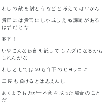
わし の 敵 を 討と う など と 考え て は いかん
貴官 に は 貴官 に しか 成し え ぬ 課題 が ある
はず だ と な
閣下 ！
いや こんな 伝言 を 託し て も ムダ に なる かも
しれん が な
わし と して は 50 も 年下 の ヒヨッコ に
二 度 も 負ける とは 思えん し
あくまで も 万が一 不覚 を 取った 場合 の こと
だ