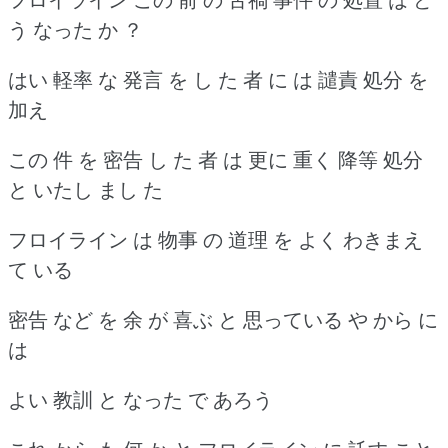
う なった か ？
はい 軽率 な 発言 を し た 者 に は 譴責 処分 を
加え
この 件 を 密告 し た 者 は 更に 重く 降等 処分
と いたし まし た
フロイライン は 物事 の 道理 を よく わきまえ
て いる
密告 など を 余 が 喜ぶ と 思っている や から に
は
よい 教訓 と なった で あろう