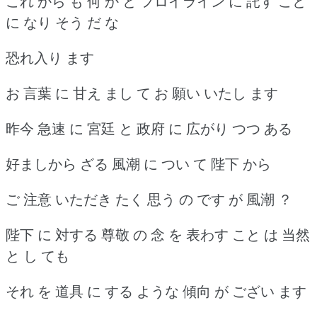
これ から も 何 か と フロイライン に 託す こと
に なり そう だ な
恐れ入り ます
お 言葉 に 甘え まし て お 願い いたし ます
昨今 急速 に 宮廷 と 政府 に 広がり つつ ある
好ましから ざる 風潮 に つい て 陛下 から
ご 注意 いただき たく 思う の です が 風潮 ？
陛下 に 対する 尊敬 の 念 を 表わす こと は 当然
と し ても
それ を 道具 に する ような 傾向 が ござい ます