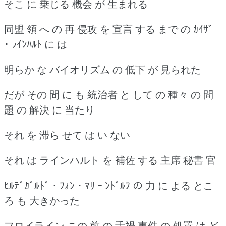
そこ に 乗じる 機会 が 生まれる
同盟 領 へ の 再 侵攻 を 宣言 する まで の ｶｲｻﾞ ｰ
･ ﾗｲﾝﾊﾙﾄ に は
明らか な バイオリズム の 低下 が 見られた
だが その 間 に も 統治者 と して の 種々 の 問
題 の 解決 に 当たり
それ を 滞ら せて は い ない
それ は ラインハルト を 補佐 する 主席 秘書 官
ﾋﾙﾃﾞｶﾞﾙﾄﾞ ･ ﾌｫﾝ ･ ﾏﾘ ｰ ﾝﾄﾞﾙﾌ の 力 に よる とこ
ろ も 大きかった
フロイライン この 前 の 舌禍 事件 の 処置 は ど