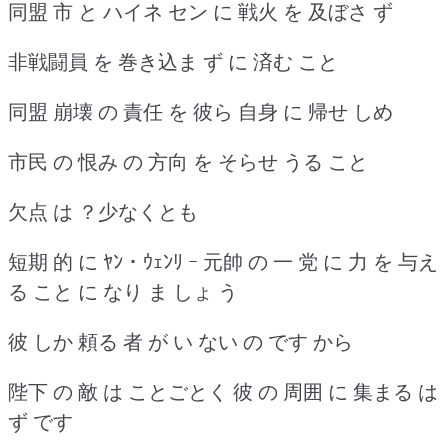
同盟 市 と ハイネ セン に 戦火 を 及ぼさ ず
非戦闘員 を 巻き込ま ず に 済む こと
同盟 崩壊 の 責任 を 彼ら 自身 に 帰せ しめ
市民 の 恨み の 方向 を そらせ うる こと
欠点 は ？少なくとも
短期 的 に ﾔﾝ ･ ｳｪﾝﾘ ｰ 元帥 の 一 党 に 力 を 与え
る こと に なり ま しょ う
彼 しか 頼る 者 が い ない の です から
陛下 の 敵 は ことごとく 彼 の 周囲 に 集まる は
ず です