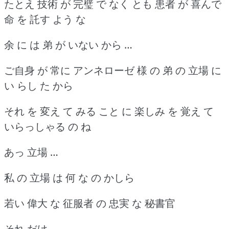
たとえ 技術 が 完璧 で なく とも 患者 が 喜んで
命 を 託す よう な
余 に は 弟 が いない から …
ご自身 が 常に アンネローゼ 様 の 弟 の 立場 に
い らし た から
それ を 変え て みる こと に 楽しみ を 覚え て
いらっしゃる の ね
あっ 立場 …
私 の 立場 は 何 な の かしら
若い 偉大 な 征服者 の 忠実 な 秘書官
それ だけ