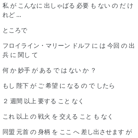
私 が こんなに 出しゃばる 必要 も ない の だ け
れど …
ところで
フロイライン ･ マリーン ドルフ に は 今回 の 出
兵 に 関し て
何 か 妙手 が ある で は ない か ？
もし 陛下 が ご 希望 に なる の で したら
２ 週間 以上 要する こと なく
これ 以上 の 戦火 を 交える こと も なく
同盟 元首 の 身柄 を ここ へ 差し出させます が