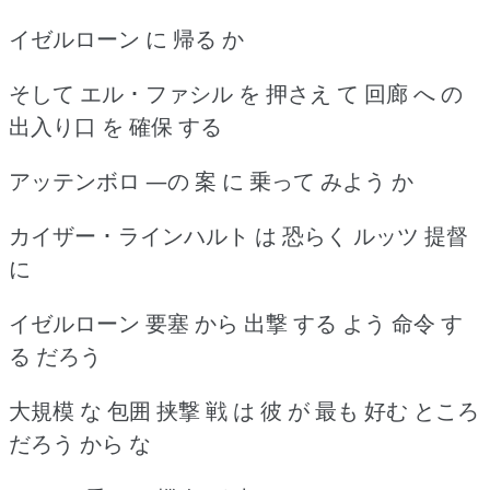
イゼルローン に 帰る か
そして エル ･ ファシル を 押さえ て 回廊 へ の
出入り口 を 確保 する
アッテンボロ ―の 案 に 乗って みよう か
カイザー ･ ラインハルト は 恐らく ルッツ 提督
に
イゼルローン 要塞 から 出撃 する よう 命令 す
る だろう
大規模 な 包囲 挟撃 戦 は 彼 が 最も 好む ところ
だろう から な