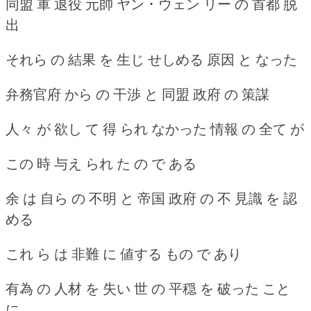
同盟 軍 退役 元帥 ヤン ･ ウェン リー の 首都 脱
出
それら の 結果 を 生じ せしめる 原因 と なった
弁務官府 から の 干渉 と 同盟 政府 の 策謀
人々 が 欲し て 得 られ なかった 情報 の 全て が
この 時 与え られ た の で ある
余 は 自ら の 不明 と 帝国 政府 の 不 見識 を 認
める
これ ら は 非難 に 値する もの で あり
有為 の 人材 を 失い 世 の 平穏 を 破った こと
に