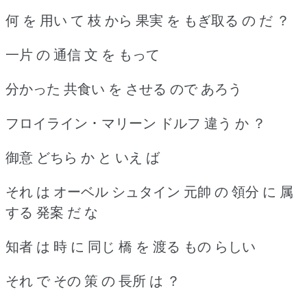
何 を 用い て 枝 から 果実 を もぎ取る の だ ？
一片 の 通信 文 を もって
分かった 共食い を させる ので あろう
フロイライン ･ マリーン ドルフ 違う か ？
御意 どちら か と いえ ば
それ は オーベル シュタイン 元帥 の 領分 に 属
する 発案 だ な
知者 は 時 に 同じ 橋 を 渡る もの らしい
それ で その 策 の 長所 は ？