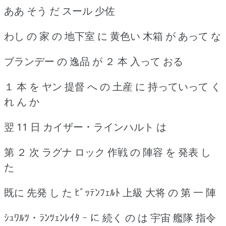
ああ そう だ スール 少佐
わし の 家 の 地下室 に 黄色い 木箱 が あって な
ブランデー の 逸品 が ２ 本 入って おる
１ 本 を ヤン 提督 へ の 土産 に 持っていって く
れ ん か
翌 11 日 カイザー ･ ラインハルト は
第 ２ 次 ラグナ ロック 作戦 の 陣容 を 発表 し
た
既に 先発 し た ﾋﾞｯﾃﾝﾌｪﾙﾄ 上級 大将 の 第 一 陣
ｼｭﾜﾙﾂ ･ ﾗﾝﾂｪﾝﾚｲﾀ ｰ に 続く の は 宇宙 艦隊 指令