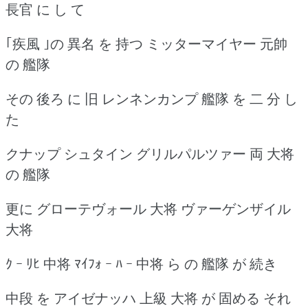
長官 に し て
｢疾風 ｣の 異名 を 持つ ミッターマイヤー 元帥
の 艦隊
その 後ろ に 旧 レンネンカンプ 艦隊 を 二 分 し
た
クナップ シュタイン グリルパルツァー 両 大将
の 艦隊
更に グローテヴォール 大将 ヴァーゲンザイル
大将
ｸ ｰ ﾘﾋ 中将 ﾏｲﾌｫ ｰ ﾊ ｰ 中将 ら の 艦隊 が 続き
中段 を アイゼナッハ 上級 大将 が 固める それ