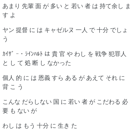
あまり 先輩 面 が 多い と 若い 者 は 持て余し ま
す よ
ヤン 提督 に は キャゼルヌ 一人 で 十分 でしょ
う
ｶｲｻﾞ ｰ ･ ﾗｲﾝﾊﾙﾄ は 貴 官 や わし を 戦争 犯罪人
と し て 処 断 し なかった
個人 的 に は 恩義 すら ある が あえて それ に
背 こ う
こんな だらしない 国 に 若い 者 が こだわる 必
要 も ない が
わし は もう 十分 に 生き た