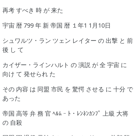
再考 すべき 時 が 来た
宇宙 暦 799 年 新 帝国 暦 １年1 1月10日
シュワルツ ･ ラン ツェン レイター の 出撃 と 前
後 し て
カイザー ･ ラインハルト の 演説 が 全 宇宙 に
向け て 発せられ た
その 内容 は 同盟 市民 を 驚愕 させる に 十分 で
あった
帝国 高等 弁 務 官 ﾍﾙﾑ ｰ ﾄ ･ ﾚﾝﾈﾝｶﾝﾌﾟ 上級 大将
の 自殺