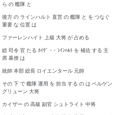
ら の 艦隊 と
後方 の ラインハルト 直営 の 艦隊 と を つなぐ
重要 な 位置 は
ファーレンハイト 上級 大将 が 占める
総 司令 官 たる ｶｲｻﾞ ｰ ･ ﾗｲﾝﾊﾙﾄ を 補佐 する 主
席 幕僚 は
統帥 本部 総長 ロイエンタール 元帥
その 下 で 艦隊 運用 を 担当 する の は ベルゲン
グリューン 大将
カイザー の 高級 副官 シュトライト 中将