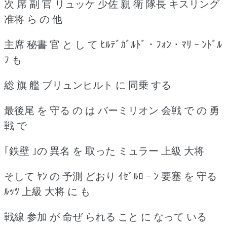
次 席 副 官 リュッケ 少佐 親 衛 隊長 キスリング
准将 ら の 他
主席 秘書 官 と し て ﾋﾙﾃﾞｶﾞﾙﾄﾞ ･ ﾌｫﾝ ･ ﾏﾘ ｰ ﾝﾄﾞﾙ
ﾌ も
総 旗 艦 ブリュンヒルト に 同乗 する
最後尾 を 守る の は バーミリオン 会戦 で の 勇
戦 で
｢鉄壁 ｣の 異名 を 取った ミュラー 上級 大将
そして ﾔﾝ の 予測 どおり ｲｾﾞﾙﾛ ｰ ﾝ 要塞 を 守る
ﾙｯﾂ 上級 大将 に も
戦線 参加 が 命ぜ られる こと に なって いる