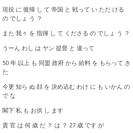
現役 に 復帰 し て 帝国 と 戦って い ただ ける
の でしょ う ？
また 我々 を 指揮 し て くださる の でしょ う ？
うーん わし は ヤン 提督 と 違って
50 年 以上 も 同盟 政府 から 給料 を もらって き
た
今更 知ら ぬ 顔 を 決め込む わけ に も いかん の
で な
閣下 私 も お供 し ます
貴 官 は 何 歳 だ ？ は ？ 27 歳 です が