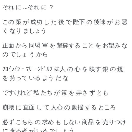
それ に …それ に ？
この 策 が 成功 し た 後 で 陛下 の 後味 が お 悪
く なり ましょう
正面 から 同盟 軍 を 撃砕する こと を お望み な
の でしょ う から
ﾌﾛｲﾗｲﾝ ･ ﾏﾘ ｰ ﾝﾄﾞﾙﾌ は人 の 心 を 映す 銀 の 鏡
を 持って いる よう だ な
ですけれど 私 たち が 策 を 弄さ ず とも
崩壊 に 直面 し て 人心 の 動揺 する ところ
必ず こちら の 求め も しない 商品 を 売りつけ
に 来る者 が いる でしょ う