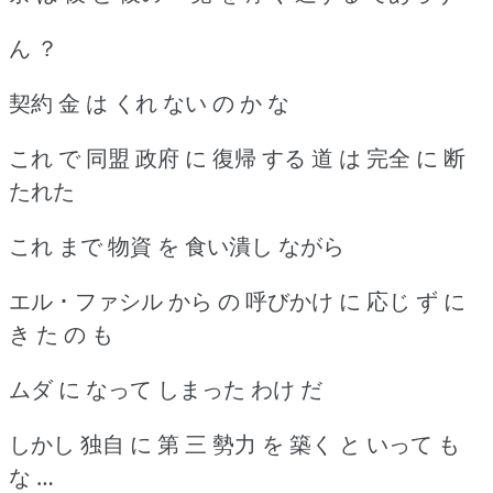
ん ？
契約 金 は くれ ない の か な
これ で 同盟 政府 に 復帰 する 道 は 完全 に 断
たれた
これ まで 物資 を 食い潰し ながら
エル ･ ファシル から の 呼びかけ に 応じ ず に
き た の も
ムダ に なって しまった わけ だ
しかし 独自 に 第 三 勢力 を 築く と いって も
な …