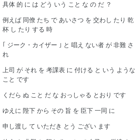
具体 的 に は どう いう こと な の だ ？
例えば 同僚 たち で あいさつ を 交わし たり 乾
杯 し たり する 時
｢ ジーク ･ カイザー ｣ と 唱え ない者 が 非難 さ
れ
上司 が それ を 考課表 に 付ける と いう ような
こと です
くだら ぬ こと だ な おっしゃる とおり です
ゆえに 陛下 から その 旨 を 臣下 一同 に
申し渡し て いただき とう ござい ます