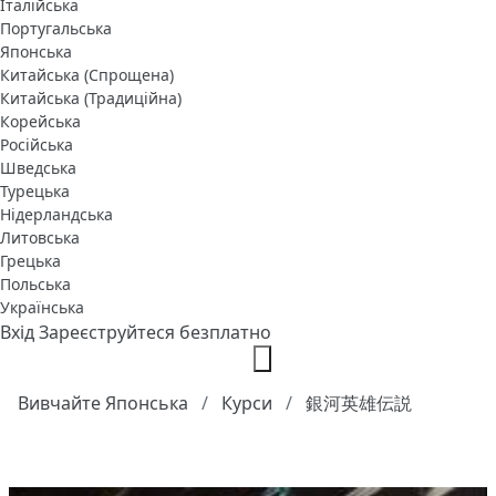
Італійська
Португальська
Японська
Китайська (Спрощена)
Китайська (Традиційна)
Корейська
Російська
Шведська
Турецька
Нідерландська
Литовська
Грецька
Польська
Українська
Вхід
Зареєструйтеся безплатно
Вивчайте Японська
Курси
銀河英雄伝説