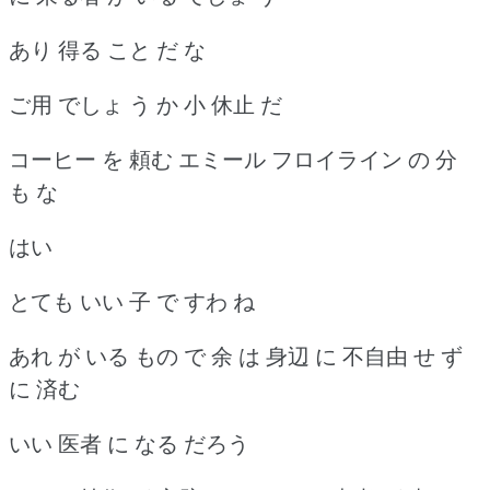
あり 得る こと だ な
ご用 でしょ う か 小 休止 だ
コーヒー を 頼む エミール フロイライン の 分
も な
はい
とても いい 子 で すわ ね
あれ が いる もの で 余 は 身辺 に 不自由 せ ず
に 済む
いい 医者 に なる だろう