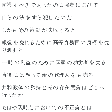
擁護 す べき で あった のに 強者 に こび て
自ら の 法 を すら 犯し た の だ
しかも その 策 動 が 失敗 する と
報復 を 免れる ため に 高等 弁務官 の 身柄 を 売
り渡す と
一 時 の 利益 の ため に 国家 の 功労者 を 売る
直後 に は 翻って 余 の 代理人 を も 売る
共和 政体 の 矜持 と その 存在 意義 は どこ へ
行った か
もはや 現時点 に おい て の 不正義 と は