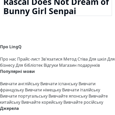
Rascal Does Not Dream of
Bunny Girl Senpai
Про LingQ
Про нас
Прайс-лист
Зв'язатися
Метод Стіва
Для шкіл
Для
бізнесу
Для бібліотек
Відгуки
Магазин подарунків
Популярні мови
Вивчати англійську
Вивчати іспанську
Вивчати
французьку
Вивчати німецьку
Вивчати італійську
Вивчати португальську
Вивчайте японську
Вивчайте
китайську
Вивчайте корейську
Вивчайте російську
Джерела