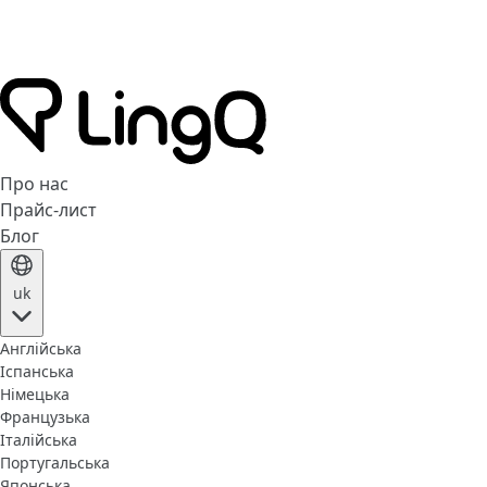
Про нас
Прайс-лист
Блог
uk
Англійська
Іспанська
Німецька
Французька
Італійська
Португальська
Японська