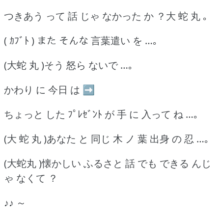
つきあう って 話 じゃ なかった か ？大 蛇 丸 ｡
( ｶﾌﾞﾄ ) また そんな 言葉遣い を …｡
(大蛇 丸 )そう 怒ら ないで …｡
かわり に 今日 は ➡
ちょっと した ﾌﾟﾚｾﾞﾝﾄ が 手 に 入って ね …｡
(大 蛇 丸 )あなた と 同じ 木 ノ 葉 出身 の 忍 …｡
(大蛇丸 )懐かしい ふるさと 話 でも できる んじ
ゃ なくて ？
♪♪ ～