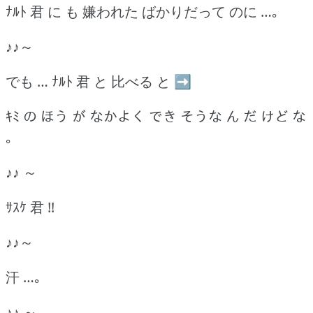
ﾅﾙﾄ 君 に も 嫌われた ばかりだって のに …｡
♪♪～
でも … ﾅﾙﾄ 君 と 比べる と ➡
ｷﾐ の ほう が なかよく でき そうな ん だ けど な
｡
♪♪ ～
ｻｽｹ 君 !!
♪♪～
汗 …｡
♪♪ ～