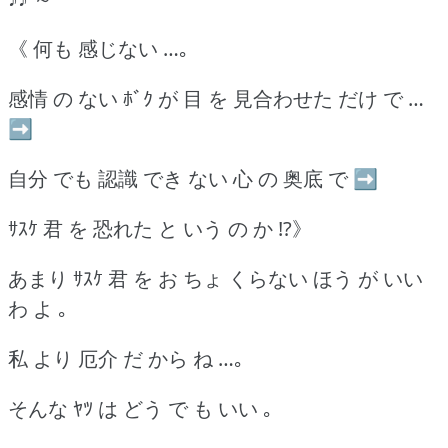
《 何も 感じない …｡
感情 の ない ﾎﾞｸ が 目 を 見合わせた だけ で …
➡
自分 でも 認識 でき ない 心 の 奥底 で ➡
ｻｽｹ 君 を 恐れた と いう の か !?》
あまり ｻｽｹ 君 を お ちょ くらない ほう が いい
わ よ ｡
私 より 厄介 だ から ね …｡
そんな ﾔﾂ は どう で も いい ｡