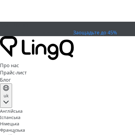
ЗАКІНЧИВСЯ
Святкуйте Кубок
Extended Sale
Заощадьте до 45%
Про нас
Прайс-лист
Блог
uk
Англійська
Іспанська
Німецька
Французька