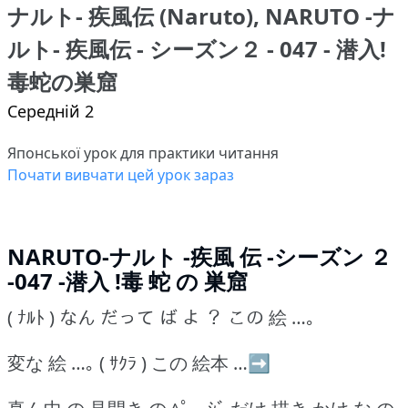
ナルト- 疾風伝 (Naruto), NARUTO -ナ
ルト- 疾風伝 - シーズン２ - 047 - 潜入!
毒蛇の巣窟
Середній 2
Японської урок для практики читання
Почати вивчати цей урок зараз
NARUTO-ナルト -疾風 伝 -シーズン ２
-047 -潜入 !毒 蛇 の 巣窟
( ﾅﾙﾄ ) なん だって ば よ ？ この 絵 …｡
変な 絵 …｡ ( ｻｸﾗ ) この 絵本 …➡