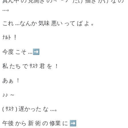
真ん中 の 見開き の ﾍﾟ ｰ ｼﾞ だけ 描き かけ な の
…｡
これ …なんか 気味 悪い って ば よ ｡
ﾅﾙﾄ ！
今度 こそ …➡
私 たち で ｻｽｹ 君 を ！
あぁ ！
♪♪ ～
( ｻｽｹ ) 遅かった な …｡
午後 から 新 術 の 修業 に ➡