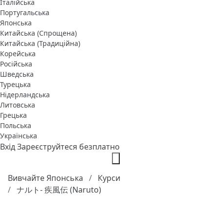
Італійська
Португальська
Японська
Китайська (Спрощена)
Китайська (Традиційна)
Корейська
Російська
Шведська
Турецька
Нідерландська
Литовська
Грецька
Польська
Українська
Вхід
Зареєструйтеся безплатно
Вивчайте Японська
Курси
ナルト- 疾風伝 (Naruto)