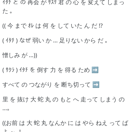
ｲﾀﾁ と の 再会 が ｻｽｹ 君 の 心 を 変えて しまっ
た ｡
(( 今 まで ｵﾚ は 何 を して いた ん だ !?
( ｲﾀﾁ ) なぜ 弱い か … 足りない から だ ｡
憎しみ が …))
( ｻｸﾗ ) ｲﾀﾁ を 倒す 力 を 得る ため ➡
すべて の つながり を 断ち切って ➡
里 を 抜け 大 蛇 丸 の もと へ 走って しまう の
…｡
((お前 は 大 蛇 丸 なんか に は やら ねえ って ば
よ ～ ！