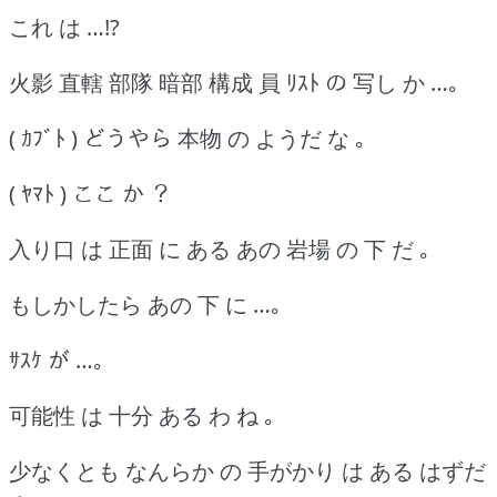
これ は …!?
火影 直轄 部隊 暗部 構成 員 ﾘｽﾄ の 写し か …｡
( ｶﾌﾞﾄ ) どうやら 本物 の ようだ な ｡
( ﾔﾏﾄ ) ここ か ？
入り口 は 正面 に ある あの 岩場 の 下 だ ｡
もしかしたら あの 下 に …｡
ｻｽｹ が …｡
可能性 は 十分 ある わ ね ｡
少なくとも なんらか の 手がかり は ある はずだ