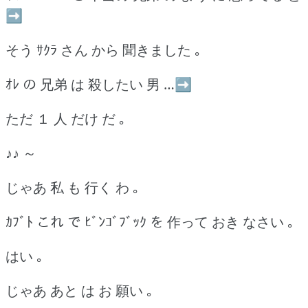
➡
そう ｻｸﾗ さん から 聞きました ｡
ｵﾚ の 兄弟 は 殺したい 男 …➡
ただ １ 人 だけ だ ｡
♪♪ ～
じゃあ 私 も 行く わ ｡
ｶﾌﾞﾄ これ で ﾋﾞﾝｺﾞﾌﾞｯｸ を 作って おき なさい ｡
はい ｡
じゃあ あと は お 願い ｡