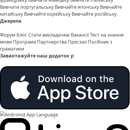
Вивчати португальську
Вивчайте японську
Вивчайте
китайську
Вивчайте корейську
Вивчайте російську
Джерела
Форум
Блог
Стати викладачем
Вакансії
Тест на знання
мови
Програма Партнерства
Пресзал
Посібник з
граматики
Завантажуйте наш додаток у: