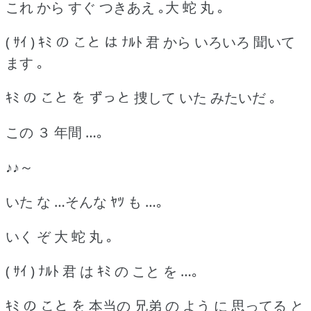
これ から すぐ つきあえ ｡大 蛇 丸 ｡
( ｻｲ ) ｷﾐ の こと は ﾅﾙﾄ 君 から いろいろ 聞いて
ます ｡
ｷﾐ の こと を ずっと 捜して いた みたいだ ｡
この ３ 年間 …｡
♪♪～
いた な …そんな ﾔﾂ も …｡
いく ぞ 大 蛇 丸 ｡
( ｻｲ ) ﾅﾙﾄ 君 は ｷﾐ の こと を …｡
ｷﾐ の こと を 本当の 兄弟 の よう に 思ってる と