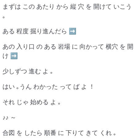
まずは この あたり から 縦 穴 を 開けて いこう
｡
ある 程度 掘り進んだら ➡
あの 入り口 の ある 岩場 に 向かって 横穴 を 開
け ➡
少しずつ 進む よ ｡
はい ｡うん わかった って ば よ ！
それ じゃ 始める よ ｡
♪♪ ～
合図 を したら 順番 に 下りて きて くれ ｡