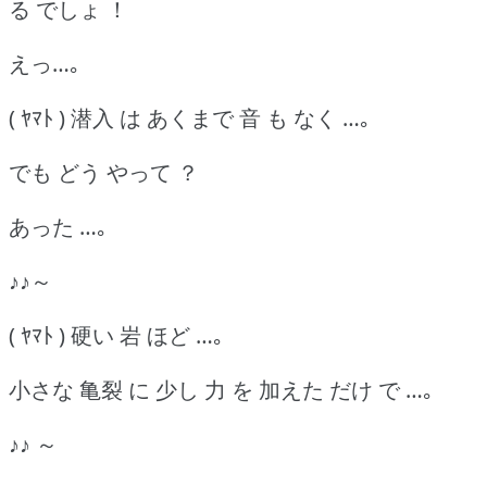
る でしょ ！
えっ…｡
( ﾔﾏﾄ ) 潜入 は あくまで 音 も なく …｡
でも どう やって ？
あった …｡
♪♪～
( ﾔﾏﾄ ) 硬い 岩 ほど …｡
小さな 亀裂 に 少し 力 を 加えた だけ で …｡
♪♪ ～