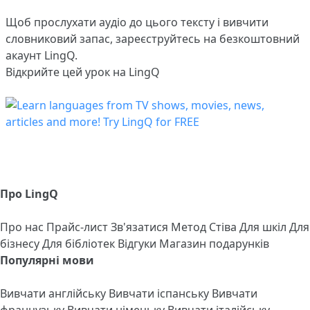
Щоб прослухати аудіо до цього тексту і вивчити
словниковий запас,
зареєструйтесь
на безкоштовний
акаунт LingQ.
Відкрийте цей урок на LingQ
Про LingQ
Про нас
Прайс-лист
Зв'язатися
Метод Стіва
Для шкіл
Для
бізнесу
Для бібліотек
Відгуки
Магазин подарунків
Популярні мови
Вивчати англійську
Вивчати іспанську
Вивчати
французьку
Вивчати німецьку
Вивчати італійську