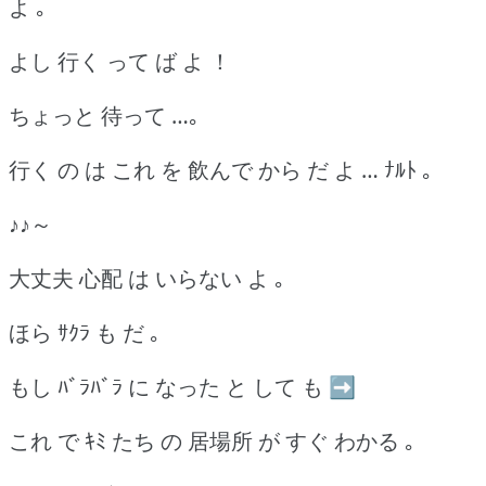
よ ｡
よし 行く って ば よ ！
ちょっと 待って …｡
行く の は これ を 飲んで から だ よ … ﾅﾙﾄ ｡
♪♪～
大丈夫 心配 は いらない よ ｡
ほら ｻｸﾗ も だ ｡
もし ﾊﾞﾗﾊﾞﾗ に なった と して も ➡
これ で ｷﾐ たち の 居場所 が すぐ わかる ｡