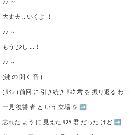
♪♪ ～
大丈夫 …いくよ ！
♪♪ ～
もう 少し …！
♪♪ ～
(鍵 の 開く 音 )
( ｻｸﾗ ) 前回 に 引き続き ｻｽｹ 君 を 振り返る わ ！
一見 復讐 者 と いう 立場 を ➡
忘れた よう に 見えた ｻｽｹ 君 だった けど ➡