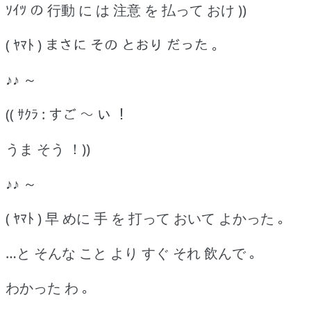
ｿｲﾂ の 行動 に は 注意 を 払って おけ ))
( ﾔﾏﾄ ) まさに その とおり だった ｡
♪♪ ～
(( ｻｸﾗ : すご ～ い ！
うま そう ！))
♪♪ ～
( ﾔﾏﾄ ) 早 めに 手 を 打って おいて よかった ｡
…と そんな こと より すぐ それ 飲んで ｡
わかった わ ｡