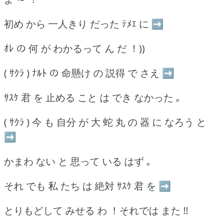
初め から 一人きり だった ﾃﾒｴ に ➡
ｵﾚ の 何 が わかるって ん だ ！))
( ｻｸﾗ ) ﾅﾙﾄ の 命懸け の 説得 で さえ ➡
ｻｽｹ 君 を 止める こと は でき なかった ｡
( ｻｸﾗ ) 今 も 自分 が 大 蛇 丸 の 器 に なろう と
➡
かまわ ない と 思って いる はず ｡
それ でも 私 たち は 絶対 ｻｽｹ 君 を ➡
とりもどして みせる わ ！それでは また !!