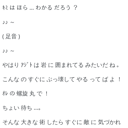
ｷﾐ は ほら … わかる だろう ？
♪♪ ～
( 足音 )
♪♪ ～
やはり ｱｼﾞﾄ は 岩 に 囲まれてる みたいだ ね ｡
こんな の すぐに ぶっ壊して やる って ば よ ！
ｵﾚ の 螺旋 丸 で ！
ちょい 待ち …｡
そんな 大きな 術 したら すぐに 敵 に 気づかれ