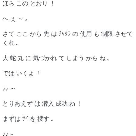
ほら この とおり ！
へ ぇ ～ ｡
さて ここ から 先 は ﾁｬｸﾗ の 使用 も 制限 させて
くれ ｡
大 蛇 丸 に 気づかれ て しまう から ね ｡
では いくよ ！
♪♪ ～
とりあえず は 潜入 成功 ね ！
まずは ｻｲ を 捜す ｡
♪♪～