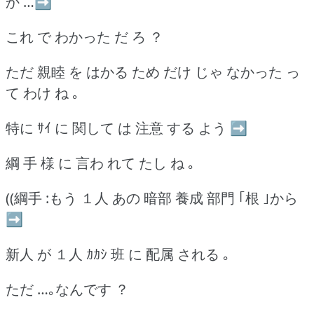
か …➡
これ で わかった だ ろ ？
ただ 親睦 を はかる ため だけ じゃ なかった っ
て わけ ね ｡
特に ｻｲ に 関して は 注意 する よう ➡
綱 手 様 に 言わ れて たし ね ｡
((綱手 :もう １人 あの 暗部 養成 部門 ｢根 ｣から
➡
新人 が １人 ｶｶｼ 班 に 配属 される ｡
ただ …｡なんです ？