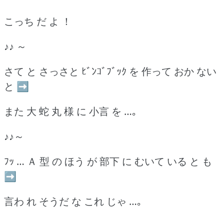
こっち だ よ ！
♪♪ ～
さて と さっさと ﾋﾞﾝｺﾞﾌﾞｯｸ を 作って おか ない
と ➡
また 大 蛇 丸 様 に 小言 を …｡
♪♪～
ﾌｯ … Ａ 型 の ほう が 部下 に むいて いる と も
➡
言わ れ そうだ な これ じゃ …｡