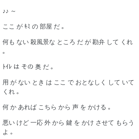
♪♪ ～
ここ が ｷﾐ の 部屋 だ ｡
何も ない 殺風景な ところ だ が 勘弁 して くれ
｡
ﾄｲﾚ は その 奥 だ ｡
用 が ない とき は ここ で おとなしく して いて
くれ ｡
何 か あれば こちら から 声 を かける ｡
悪い けど 一応 外 から 鍵 を かけ させて もらう
よ ｡