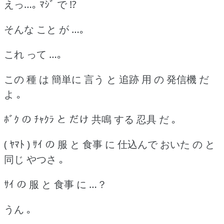
えっ…｡ ﾏｼﾞ で !?
そんな こと が …｡
これ って …｡
この 種 は 簡単に 言う と 追跡 用 の 発信機 だ
よ ｡
ﾎﾞｸ の ﾁｬｸﾗ と だけ 共鳴 する 忍具 だ ｡
( ﾔﾏﾄ ) ｻｲ の 服 と 食事 に 仕込んで おいた の と
同じ やつさ ｡
ｻｲ の 服 と 食事 に …？
うん ｡