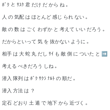
ﾎﾞｸ と ｻｽｹ 君 だけ だ から ね ｡
人 の 気配 は ほとんど 感じ られ ない ｡
敵 の 数 は ごく わずか と 考えて いい だろう ｡
だからといって 気 を 抜かない ように ｡
相手 は 大 蛇 丸 だし ｻｲ も 敵 側 に ついた と ➡
考える べきだろう しね ｡
潜入 隊列 は ﾎﾞｸ ｻｸﾗ ﾅﾙﾄ の 順だ ｡
潜入 方法 は ？
定石 どおり 土 遁 で 地下 から 近づく ｡