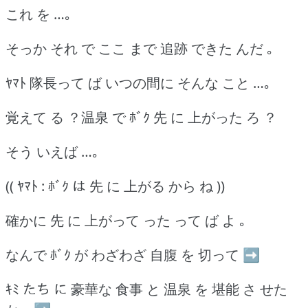
これ を …｡
そっか それ で ここ まで 追跡 できた んだ ｡
ﾔﾏﾄ 隊長って ば いつの間に そんな こと …｡
覚えて る ？温泉 で ﾎﾞｸ 先 に 上がった ろ ？
そう いえば …｡
(( ﾔﾏﾄ : ﾎﾞｸ は 先 に 上がる から ね ))
確かに 先 に 上がって った って ば よ ｡
なんで ﾎﾞｸ が わざわざ 自腹 を 切って ➡
ｷﾐ たち に 豪華な 食事 と 温泉 を 堪能 さ せた