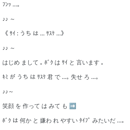
ﾌﾝｯ …｡
♪♪ ～
《 ｻｲ : うち は … ｻｽｹ …》
♪♪ ～
はじめ まして ｡ ﾎﾞｸ は ｻｲ と 言います ｡
ｷﾐ が うち は ｻｽｹ 君 で …｡ 失せ ろ …｡
♪♪～
笑顔 を 作って は みて も ➡
ﾎﾞｸ は 何か と 嫌わ れ やすい ﾀｲﾌﾟ みたいだ …｡