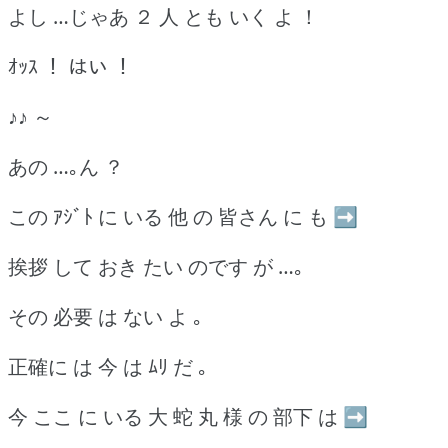
よし …じゃあ ２ 人 とも いく よ ！
ｵｯｽ ！ はい ！
♪♪ ～
あの …｡ん ？
この ｱｼﾞﾄ に いる 他 の 皆さん に も ➡
挨拶 して おき たい のです が …｡
その 必要 は ない よ ｡
正確に は 今 は ﾑﾘ だ ｡
今 ここ に いる 大 蛇 丸 様 の 部下 は ➡