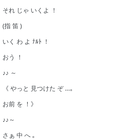
それ じゃ いくよ ！
(指 笛 )
いく わ よ ﾅﾙﾄ ！
おう ！
♪♪ ～
《 やっと 見つけた ぞ …｡
お前 を ！》
♪♪～
さぁ 中 へ ｡