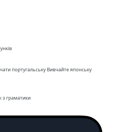
унків
чати португальську
Вивчайте японську
к з граматики