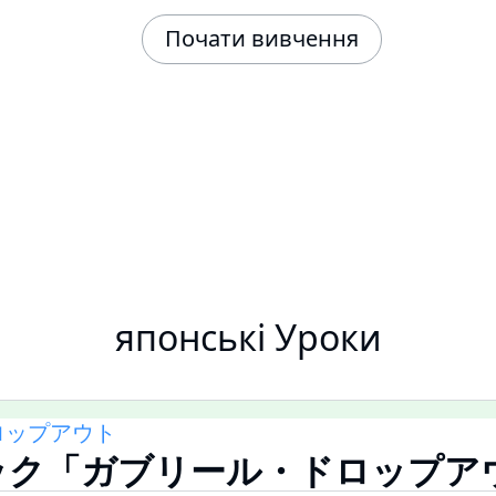
Почати вивчення
японські Уроки
ロップアウト
ック「ガブリール・ドロップア