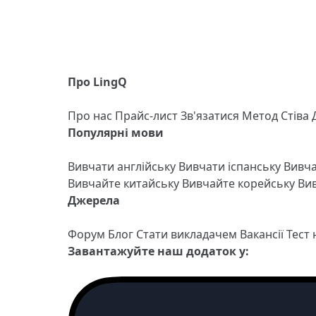
Про LingQ
Про нас
Прайс-лист
Зв'язатися
Метод Стіва
Популярні мови
Вивчати англійську
Вивчати іспанську
Вивч
Вивчайте китайську
Вивчайте корейську
Вив
Джерела
Форум
Блог
Стати викладачем
Вакансії
Тест
Завантажуйте наш додаток у: