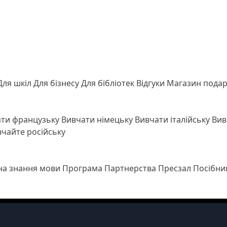
Для шкіл
Для бізнесу
Для бібліотек
Відгуки
Магазин подар
ати французьку
Вивчати німецьку
Вивчати італійську
Вив
чайте російську
 на знання мови
Програма Партнерства
Пресзал
Посібни