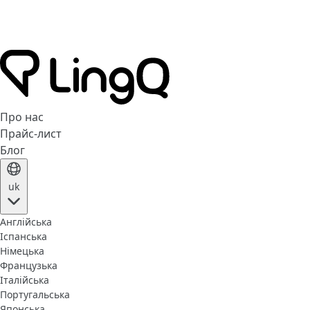
Про нас
Прайс-лист
Блог
uk
Англійська
Іспанська
Німецька
Французька
Італійська
Португальська
Японська