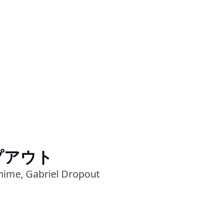
プアウト
nime, Gabriel Dropout