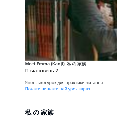
Meet Emma (Kanji), 私 の 家族
Початківець 2
Японської урок для практики читання
Почати вивчати цей урок зараз
私 の 家族