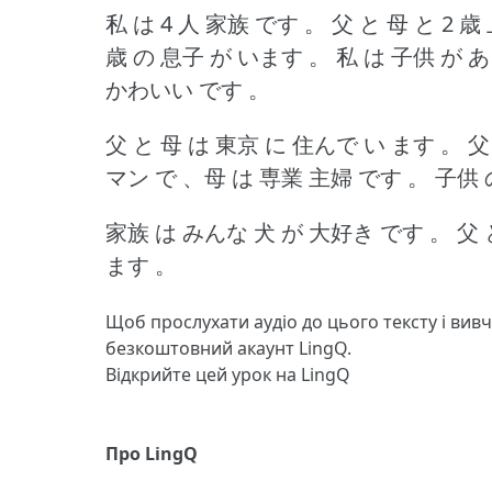
私 は 4 人 家族 です 。
父 と 母 と 2 歳
歳 の 息子 が います 。
私 は 子供 が 
かわいい です 。
父 と 母 は 東京 に 住んで い ます 。
父
マン で 、母 は 専業 主婦 です 。
子供 
家族 は みんな 犬 が 大好き です 。
父 
ます 。
Щоб прослухати аудіо до цього тексту і вив
безкоштовний акаунт LingQ.
Відкрийте цей урок на LingQ
Про LingQ