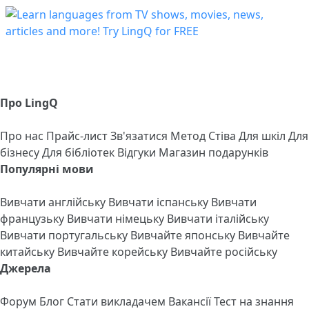
Про LingQ
Про нас
Прайс-лист
Зв'язатися
Метод Стіва
Для шкіл
Для
бізнесу
Для бібліотек
Відгуки
Магазин подарунків
Популярні мови
Вивчати англійську
Вивчати іспанську
Вивчати
французьку
Вивчати німецьку
Вивчати італійську
Вивчати португальську
Вивчайте японську
Вивчайте
китайську
Вивчайте корейську
Вивчайте російську
Джерела
Форум
Блог
Стати викладачем
Вакансії
Тест на знання