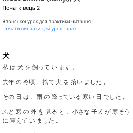
Початківець 2
Японської урок для практики читання
Почати вивчати цей урок зараз
犬
私 は 犬 を 飼って い ます 。
去年 の 今頃 、捨て 犬 を 拾い ました 。
その 日 は 、雨 の 降っている 寒い 日 でした 。
ふと 窓 の 外 を 見る と 、小さな 子犬 が 寒そう
に 震えて い ました 。