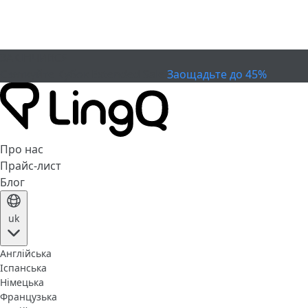
ЗАКІНЧИВСЯ
Святкуйте Кубок
Extended Sale
Заощадьте до 45%
Про нас
Прайс-лист
Блог
uk
Англійська
Іспанська
Німецька
Французька