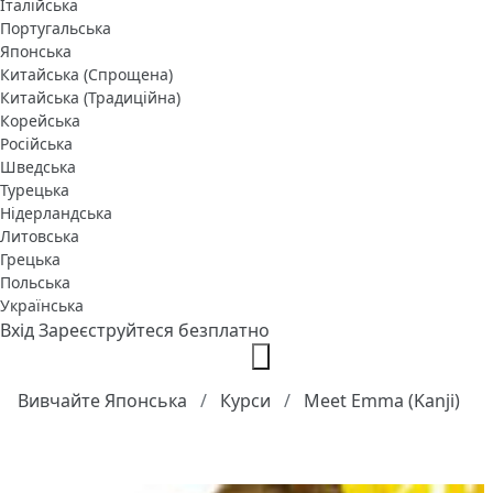
Італійська
Португальська
Японська
Китайська (Спрощена)
Китайська (Традиційна)
Корейська
Російська
Шведська
Турецька
Нідерландська
Литовська
Грецька
Польська
Українська
Вхід
Зареєструйтеся безплатно
Вивчайте Японська
Курси
Meet Emma (Kanji)