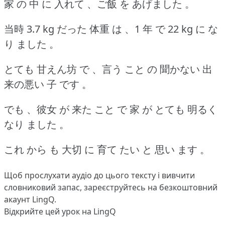
家 の 中 に 入れて 、ご飯 を あげました 。
当時 3.7 kg だった 体重 は 、1 年 で 22 kg に な
り ました 。
とても 甘えん坊 で 、言う こと の 聞かない 出
来の悪い 子 です 。
でも 、彼女 が 来た こと で 家 が とても 明るく
なり ました 。
これ から も 大切 に 育て たい と 思い ます 。
Щоб прослухати аудіо до цього тексту і вивчити
словниковий запас,
зареєструйтесь
на безкоштовний
акаунт LingQ.
Відкрийте цей урок на LingQ