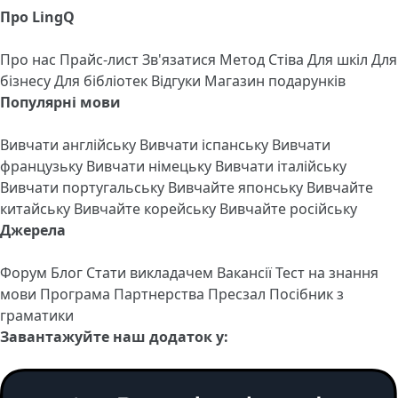
Про LingQ
Про нас
Прайс-лист
Зв'язатися
Метод Стіва
Для шкіл
Для
бізнесу
Для бібліотек
Відгуки
Магазин подарунків
Популярні мови
Вивчати англійську
Вивчати іспанську
Вивчати
французьку
Вивчати німецьку
Вивчати італійську
Вивчати португальську
Вивчайте японську
Вивчайте
китайську
Вивчайте корейську
Вивчайте російську
Джерела
Форум
Блог
Стати викладачем
Вакансії
Тест на знання
мови
Програма Партнерства
Пресзал
Посібник з
граматики
Завантажуйте наш додаток у: