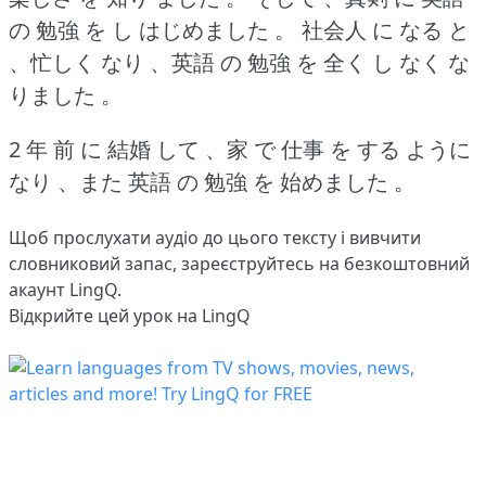
の 勉強 を し はじめました 。
社会人 に なる と
、忙しく なり 、英語 の 勉強 を 全く し なく な
りました 。
2 年 前 に 結婚 して 、家 で 仕事 を する ように
なり 、また 英語 の 勉強 を 始めました 。
Щоб прослухати аудіо до цього тексту і вивчити
словниковий запас,
зареєструйтесь
на безкоштовний
акаунт LingQ.
Відкрийте цей урок на LingQ