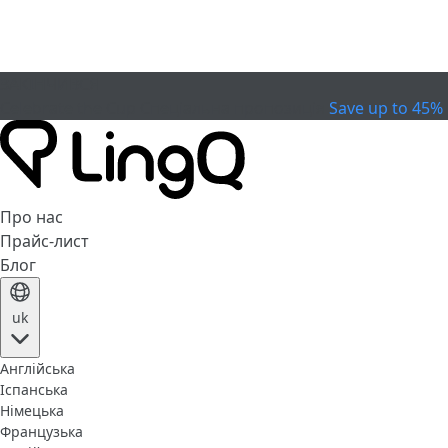
ЗАКІНЧИВСЯ
Celebrate the Cup
Спеціальна пропозиція
Save up to 45%
Про нас
Прайс-лист
Блог
uk
Англійська
Іспанська
Німецька
Французька