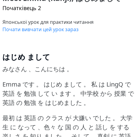
Початківець 2
Японської урок для практики читання
Почати вивчати цей урок зараз
はじめ まして
みなさん 、こんにちは 。
Emma です 。
はじめ まして 。
私 は LingQ で
英語 を 勉強 して い ます 。
中学校 から 授業 で
英語 の 勉強 を はじめました 。
最初 は 英語 の クラス が 大嫌い でした 。
大学
生 に なって 、色々 な 国 の 人 と 話し を する
楽しさ を 知り ました 。
そして 、真剣 に 英語