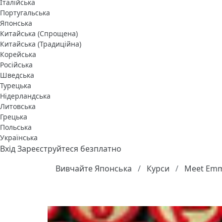
Італійська
Португальська
Японська
Китайська (Спрощена)
Китайська (Традиційна)
Корейська
Російська
Шведська
Турецька
Нідерландська
Литовська
Грецька
Польська
Українська
Вхід
Зареєструйтеся безплатно
Вивчайте Японська
Курси
Meet Emma