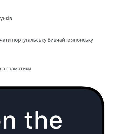
унків
чати португальську
Вивчайте японську
к з граматики