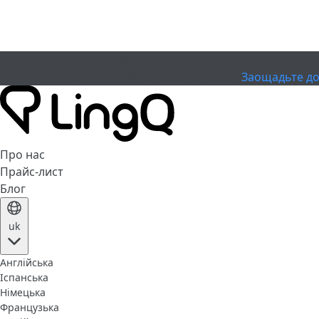
ЗАКІНЧИВСЯ
Святкуйте Кубок
Extended Sale
Заощадьте до
Про нас
Прайс-лист
Блог
uk
Англійська
Іспанська
Німецька
Французька