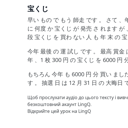
宝くじ
早い もの で もう 師走 です 。
さて 、
に 何度 か 宝くじ が 発売 さ れます が 
段 宝くじ を 買わ ない 人 も 年 末 の 
今年 最後 の 運 試し です 。
最高 賞金 は
年 、1 枚 300 円 の 宝くじ を 6000 円
もちろん 今年 も 6000 円 分 買い まし
す 。
抽選 日 は 12 月 31 日 の 大晦日 
Щоб прослухати аудіо до цього тексту і вив
безкоштовний акаунт LingQ.
Відкрийте цей урок на LingQ