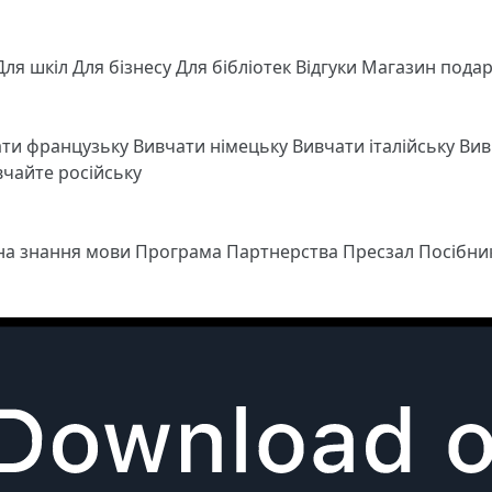
Для шкіл
Для бізнесу
Для бібліотек
Відгуки
Магазин подар
ати французьку
Вивчати німецьку
Вивчати італійську
Вив
чайте російську
 на знання мови
Програма Партнерства
Пресзал
Посібни