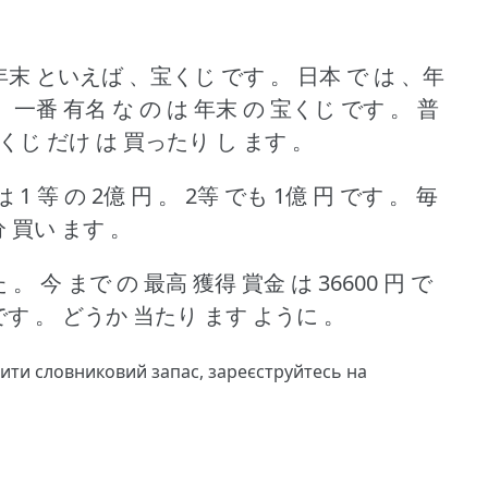
年末 といえば 、宝くじ です 。
日本 で は 、年
、一番 有名 な の は 年末 の 宝くじ です 。
普
宝くじ だけ は 買ったり し ます 。
 1 等 の 2億 円 。
2等 でも 1億 円 です 。
毎
 分 買い ます 。
た 。
今 まで の 最高 獲得 賞金 は 36600 円 で
です 。
どうか 当たり ます ように 。
чити словниковий запас,
зареєструйтесь
на