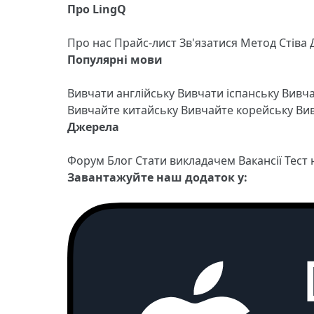
Про LingQ
Про нас
Прайс-лист
Зв'язатися
Метод Стіва
Популярні мови
Вивчати англійську
Вивчати іспанську
Вивч
Вивчайте китайську
Вивчайте корейську
Вив
Джерела
Форум
Блог
Стати викладачем
Вакансії
Тест
Завантажуйте наш додаток у: