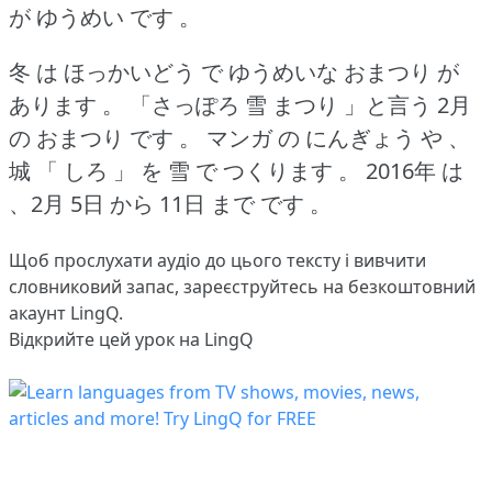
が ゆうめい です 。
冬 は ほっかいどう で ゆうめいな おまつり が
あります 。
「さっぽろ 雪 まつり 」と言う 2月
の おまつり です 。
マンガ の にんぎょう や 、
城 「 しろ 」 を 雪 で つくります 。
2016年 は
、2月 5日 から 11日 まで です 。
Щоб прослухати аудіо до цього тексту і вивчити
словниковий запас,
зареєструйтесь
на безкоштовний
акаунт LingQ.
Відкрийте цей урок на LingQ