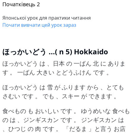
Початківець 2
Японської урок для практики читання
Почати вивчати цей урок зараз
ほっかいどう ...( n 5) Hokkaido
ほっかいどう は 、日本 の 一ばん 北 に ありま
す 。
一ばん 大きい とどうふけん です 。
ほっかいどう は 雪 が ふります から 、とても
さむい です 。
でも 、スキー が できます 。
食べもの も おいしい です 。
ゆうめいな 食べも
の は 、ジンギスカン です 。
ジンギスカン は
、ひつじ の 肉 です 。
「だるま 」と言う お店