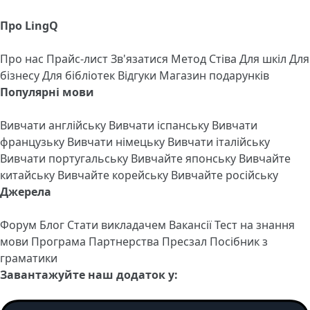
Про LingQ
Про нас
Прайс-лист
Зв'язатися
Метод Стіва
Для шкіл
Для
бізнесу
Для бібліотек
Відгуки
Магазин подарунків
Популярні мови
Вивчати англійську
Вивчати іспанську
Вивчати
французьку
Вивчати німецьку
Вивчати італійську
Вивчати португальську
Вивчайте японську
Вивчайте
китайську
Вивчайте корейську
Вивчайте російську
Джерела
Форум
Блог
Стати викладачем
Вакансії
Тест на знання
мови
Програма Партнерства
Пресзал
Посібник з
граматики
Завантажуйте наш додаток у: