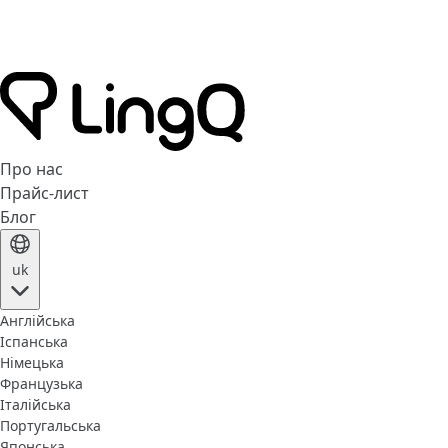
Про нас
Прайс-лист
Блог
uk
Англійська
Іспанська
Німецька
Французька
Італійська
Португальська
Японська