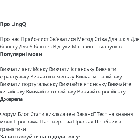
Про LingQ
Про нас
Прайс-лист
Зв'язатися
Метод Стіва
Для шкіл
Для
бізнесу
Для бібліотек
Відгуки
Магазин подарунків
Популярні мови
Вивчати англійську
Вивчати іспанську
Вивчати
французьку
Вивчати німецьку
Вивчати італійську
Вивчати португальську
Вивчайте японську
Вивчайте
китайську
Вивчайте корейську
Вивчайте російську
Джерела
Форум
Блог
Стати викладачем
Вакансії
Тест на знання
мови
Програма Партнерства
Пресзал
Посібник з
граматики
Завантажуйте наш додаток у: