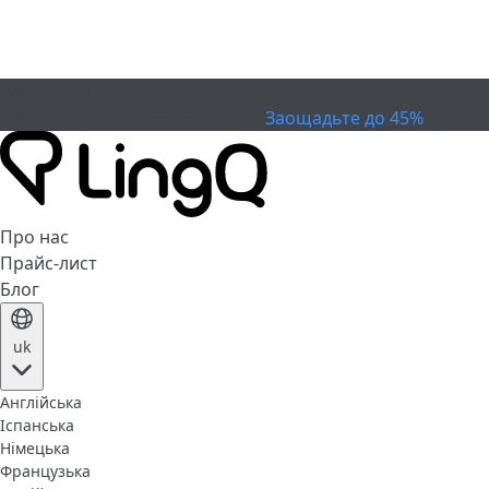
ЗАКІНЧИВСЯ
Святкуйте Кубок
Extended Sale
Заощадьте до 45%
Про нас
Прайс-лист
Блог
uk
Англійська
Іспанська
Німецька
Французька