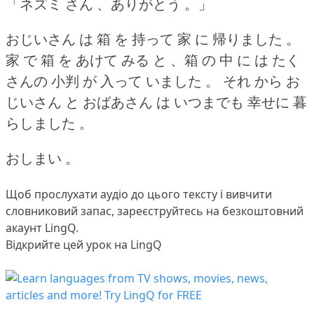
「ネズミ さん 、ありがとう 。」
おじいさん は 箱 を 持って 家 に 帰りました 。
家 で 箱 を あけて みる と 、箱 の 中 に は たく
さんの 小判 が 入って いました 。
それ から お
じいさん と おばあさん は いつまでも 幸せに 暮
らしました 。
おしまい 。
Щоб прослухати аудіо до цього тексту і вивчити
словниковий запас,
зареєструйтесь
на безкоштовний
акаунт LingQ.
Відкрийте цей урок на LingQ