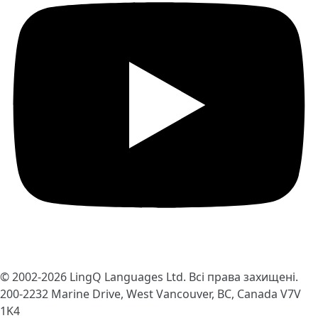
© 2002-2026
LingQ Languages Ltd.
Всі права захищені.
200-2232 Marine Drive, West Vancouver, BC, Canada
V7V
1K4