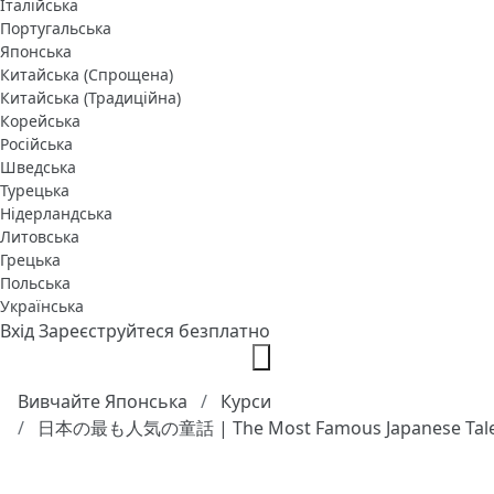
Італійська
Португальська
Японська
Китайська (Спрощена)
Китайська (Традиційна)
Корейська
Російська
Шведська
Турецька
Нідерландська
Литовська
Грецька
Польська
Українська
Вхід
Зареєструйтеся безплатно
Вивчайте Японська
Курси
日本の最も人気の童話 | The Most Famous Japanese Tal