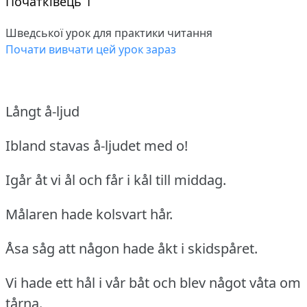
Початківець 1
Шведської урок для практики читання
Почати вивчати цей урок зараз
Långt å-ljud
Ibland stavas å-ljudet med o!
Igår åt vi ål och får i kål till middag.
Målaren hade kolsvart hår.
Åsa såg att någon hade åkt i skidspåret.
Vi hade ett hål i vår båt och blev något våta om
tårna.