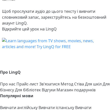
Щоб прослухати аудіо до цього тексту і вивчити
словниковий запас,
зареєструйтесь
на безкоштовний
акаунт LingQ.
Відкрийте цей урок на LingQ
Про LingQ
Про нас
Прайс-лист
Зв'язатися
Метод Стіва
Для шкіл
Для
бізнесу
Для бібліотек
Відгуки
Магазин подарунків
Популярні мови
Вивчати англійську
Вивчати іспанську
Вивчати