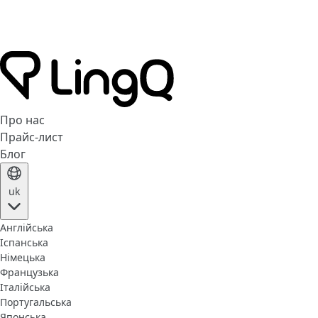
Про нас
Прайс-лист
Блог
uk
Англійська
Іспанська
Німецька
Французька
Італійська
Португальська
Японська