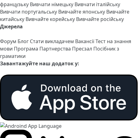
французьку
Вивчати німецьку
Вивчати італійську
Вивчати португальську
Вивчайте японську
Вивчайте
китайську
Вивчайте корейську
Вивчайте російську
Джерела
Форум
Блог
Стати викладачем
Вакансії
Тест на знання
мови
Програма Партнерства
Пресзал
Посібник з
граматики
Завантажуйте наш додаток у: