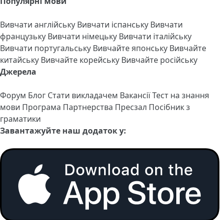
Популярні мови
Вивчати англійську
Вивчати іспанську
Вивчати
французьку
Вивчати німецьку
Вивчати італійську
Вивчати португальську
Вивчайте японську
Вивчайте
китайську
Вивчайте корейську
Вивчайте російську
Джерела
Форум
Блог
Стати викладачем
Вакансії
Тест на знання
мови
Програма Партнерства
Пресзал
Посібник з
граматики
Завантажуйте наш додаток у: