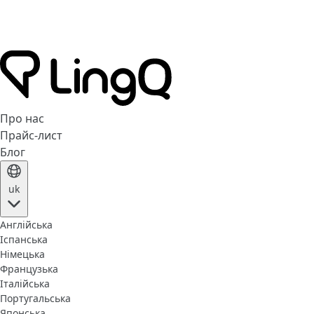
Про нас
Прайс-лист
Блог
uk
Англійська
Іспанська
Німецька
Французька
Італійська
Португальська
Японська