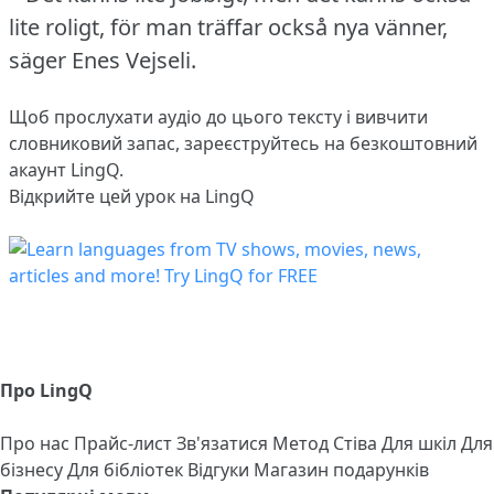
lite roligt, för man träffar också nya vänner,
säger Enes Vejseli.
Щоб прослухати аудіо до цього тексту і вивчити
словниковий запас,
зареєструйтесь
на безкоштовний
акаунт LingQ.
Відкрийте цей урок на LingQ
Про LingQ
Про нас
Прайс-лист
Зв'язатися
Метод Стіва
Для шкіл
Для
бізнесу
Для бібліотек
Відгуки
Магазин подарунків