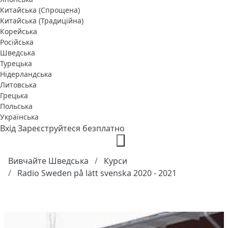
Китайська (Спрощена)
Китайська (Традиційна)
Корейська
Російська
Шведська
Турецька
Нідерландська
Литовська
Грецька
Польська
Українська
Вхід
Зареєструйтеся безплатно
Вивчайте Шведська
Курси
Radio Sweden på lätt svenska 2020 - 2021