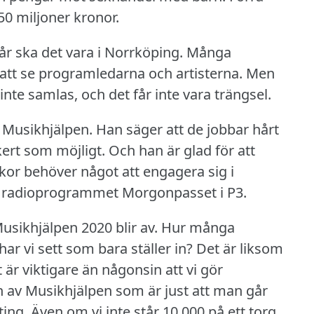
0 miljoner kronor.
 år ska det vara i Norrköping.
Många
att se programledarna och artisterna.
Men
te samlas, och det får inte vara trängsel.
 Musikhjälpen.
Han säger att de jobbar hårt
ert som möjligt.
Och han är glad för att
or behöver något att engagera sig i
ll radioprogrammet Morgonpasset i P3.
Musikhjälpen 2020 blir av.
Hur många
har vi sett som bara ställer in?
Det är liksom
t är viktigare än någonsin att vi gör
n av Musikhjälpen som är just att man går
ting.
Även om vi inte står 10 000 på ett torg