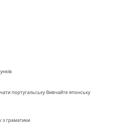
унків
чати португальську
Вивчайте японську
к з граматики