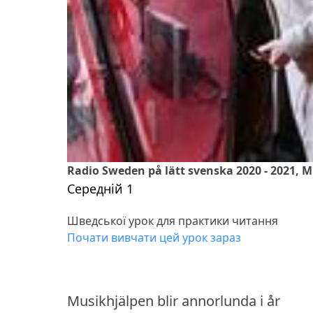
Radio Sweden på lätt svenska 2020 - 2021, M
Середній 1
Шведської урок для практики читання
Почати вивчати цей урок зараз
Musikhjälpen blir annorlunda i år