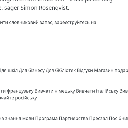
, säger Simon Rosenqvist.
чити словниковий запас,
зареєструйтесь
на
Для шкіл
Для бізнесу
Для бібліотек
Відгуки
Магазин подар
ати французьку
Вивчати німецьку
Вивчати італійську
Вив
чайте російську
 на знання мови
Програма Партнерства
Пресзал
Посібни