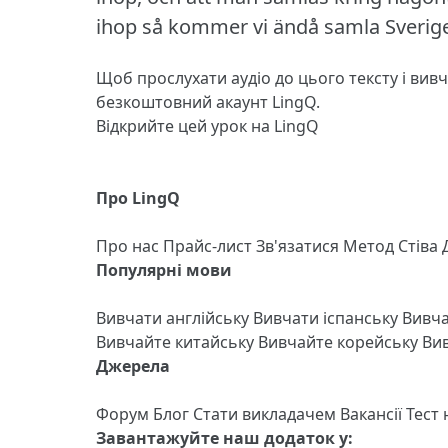
ihop så kommer vi ändå samla Sverige
Щоб прослухати аудіо до цього тексту і вив
безкоштовний акаунт LingQ.
Відкрийте цей урок на LingQ
Про LingQ
Про нас
Прайс-лист
Зв'язатися
Метод Стіва
Популярні мови
Вивчати англійську
Вивчати іспанську
Вивч
Вивчайте китайську
Вивчайте корейську
Вив
Джерела
Форум
Блог
Стати викладачем
Вакансії
Тест
Завантажуйте наш додаток у: