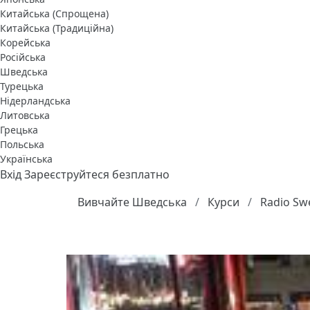
Китайська (Спрощена)
Китайська (Традиційна)
Корейська
Російська
Шведська
Турецька
Нідерландська
Литовська
Грецька
Польська
Українська
Вхід
Зареєструйтеся безплатно
Вивчайте Шведська
Курси
Radio Swe