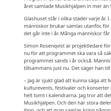
året samlade Musikhjälpen in mer än 5
Glashuset står i olika städer varje år.
I
människor brukar samlas utanför, för 
det går inte i år.
Många människor får in
Simon Rosenqvist är projektledare för
nu för att programmet ska vara så säk
programmet sänds i år också.
Människ
tillsammans just nu.
Det säger han ti
– Jag är sjukt glad att kunna säga att 
kulturevents, festivaler och konserter 
helt tomt i kalendrarna.
Jag tror att de
Musikhjälpen.
Och den här stora dele
ihop, och att man samlas kring någon