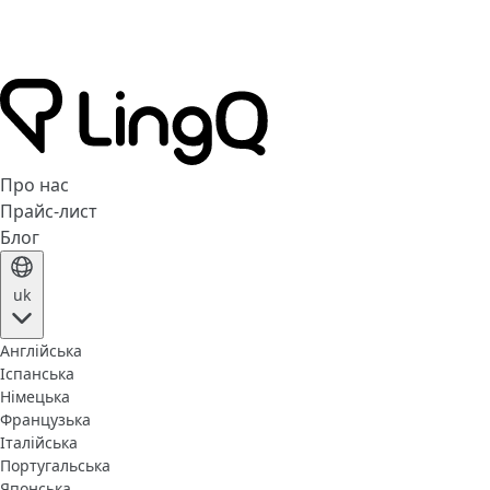
Про нас
Прайс-лист
Блог
uk
Англійська
Іспанська
Німецька
Французька
Італійська
Португальська
Японська