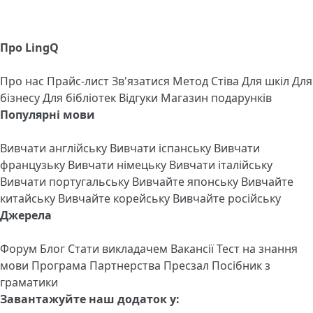
Про LingQ
Про нас
Прайс-лист
Зв'язатися
Метод Стіва
Для шкіл
Для
бізнесу
Для бібліотек
Відгуки
Магазин подарунків
Популярні мови
Вивчати англійську
Вивчати іспанську
Вивчати
французьку
Вивчати німецьку
Вивчати італійську
Вивчати португальську
Вивчайте японську
Вивчайте
китайську
Вивчайте корейську
Вивчайте російську
Джерела
Форум
Блог
Стати викладачем
Вакансії
Тест на знання
мови
Програма Партнерства
Пресзал
Посібник з
граматики
Завантажуйте наш додаток у: