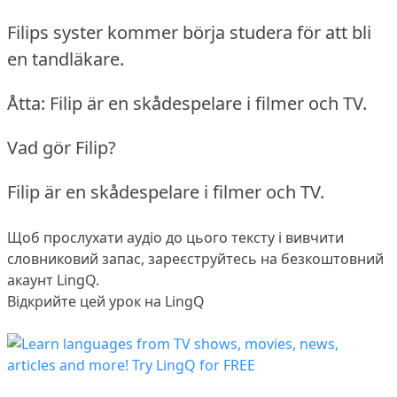
Filips syster kommer börja studera för att bli
en tandläkare.
Åtta: Filip är en skådespelare i filmer och TV.
Vad gör Filip?
Filip är en skådespelare i filmer och TV.
Щоб прослухати аудіо до цього тексту і вивчити
словниковий запас,
зареєструйтесь
на безкоштовний
акаунт LingQ.
Відкрийте цей урок на LingQ