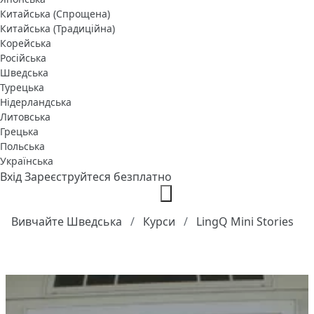
Китайська (Спрощена)
Китайська (Традиційна)
Корейська
Російська
Шведська
Турецька
Нідерландська
Литовська
Грецька
Польська
Українська
Вхід
Зареєструйтеся безплатно
Вивчайте Шведська
Курси
LingQ Mini Stories