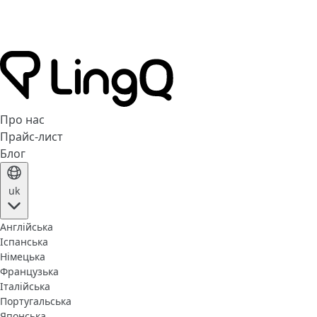
Про нас
Прайс-лист
Блог
uk
Англійська
Іспанська
Німецька
Французька
Італійська
Португальська
Японська