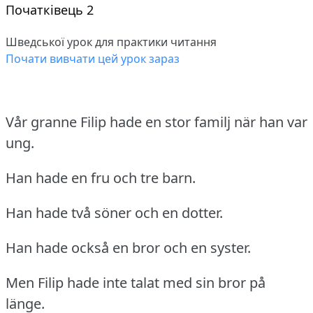
Початківець 2
Шведської урок для практики читання
Почати вивчати цей урок зараз
Vår granne Filip hade en stor familj när han var
ung.
Han hade en fru och tre barn.
Han hade två söner och en dotter.
Han hade också en bror och en syster.
Men Filip hade inte talat med sin bror på
länge.