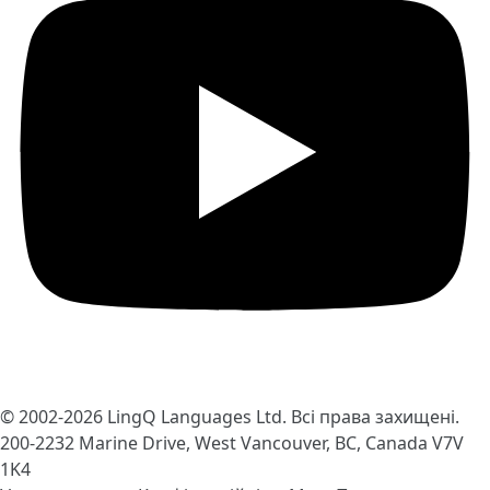
© 2002-2026
LingQ Languages Ltd.
Всі права захищені.
200-2232 Marine Drive, West Vancouver, BC, Canada
V7V
1K4