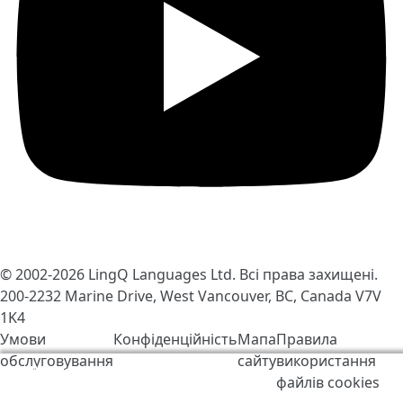
© 2002-2026
LingQ Languages Ltd.
Всі права захищені.
200-2232 Marine Drive, West Vancouver, BC, Canada
V7V
1K4
Умови
Конфіденційність
Мапа
Правила
обслуговування
сайту
використання
Ми використовуємо файли cookie, щоб зробити
файлів cookies
LingQ кращим. Відвідавши сайт, Ви погоджуєтесь з