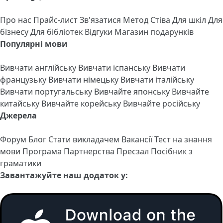
Про нас
Прайс-лист
Зв'язатися
Метод Стіва
Для шкіл
Для
бізнесу
Для бібліотек
Відгуки
Магазин подарунків
Популярні мови
Вивчати англійську
Вивчати іспанську
Вивчати
французьку
Вивчати німецьку
Вивчати італійську
Вивчати португальську
Вивчайте японську
Вивчайте
китайську
Вивчайте корейську
Вивчайте російську
Джерела
Форум
Блог
Стати викладачем
Вакансії
Тест на знання
мови
Програма Партнерства
Пресзал
Посібник з
граматики
Завантажуйте наш додаток у: