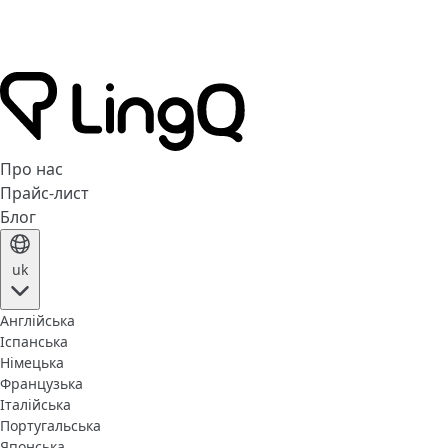
Про нас
Прайс-лист
Блог
uk
Англійська
Іспанська
Німецька
Французька
Італійська
Португальська
Японська