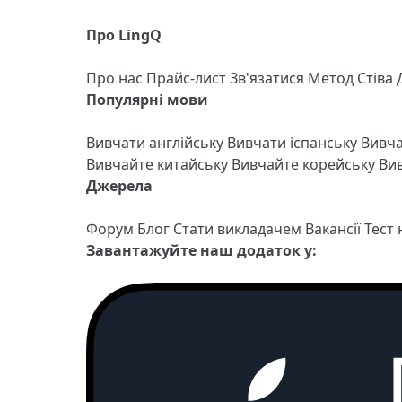
Про LingQ
Про нас
Прайс-лист
Зв'язатися
Метод Стіва
Популярні мови
Вивчати англійську
Вивчати іспанську
Вивч
Вивчайте китайську
Вивчайте корейську
Вив
Джерела
Форум
Блог
Стати викладачем
Вакансії
Тест
Завантажуйте наш додаток у: