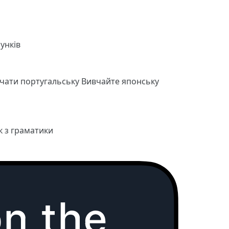
унків
чати португальську
Вивчайте японську
к з граматики