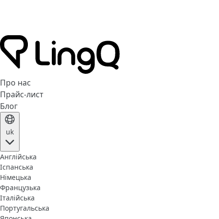
Про нас
Прайс-лист
Блог
uk
Англійська
Іспанська
Німецька
Французька
Італійська
Португальська
Японська