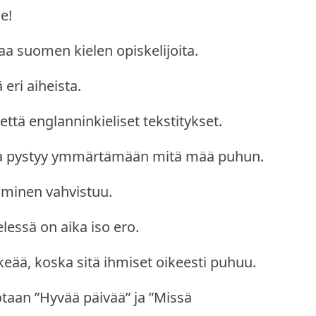
e!
a suomen kielen opiskelijoita.
 eri aiheista.
että englanninkieliset tekstitykset.
nsa pystyy ymmärtämään mitä mää puhun.
äminen vahvistuu.
lessä on aika iso ero.
eää, koska sitä ihmiset oikeesti puhuu.
otaan ”Hyvää päivää” ja ”Missä