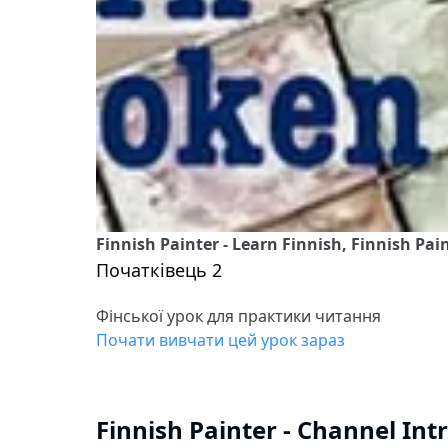
Finnish Painter - Learn Finnish, Finnish Pai
Початківець 2
Фінської урок для практики читання
Почати вивчати цей урок зараз
Finnish Painter - Channel Int