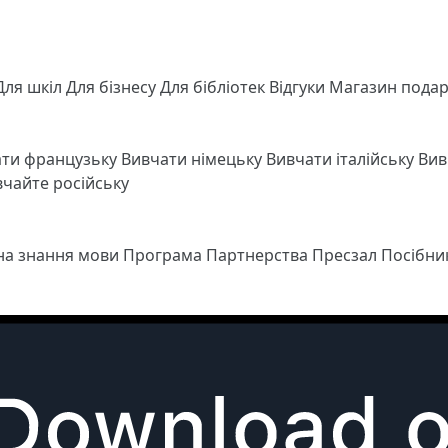
Для шкіл
Для бізнесу
Для бібліотек
Відгуки
Магазин подар
ати французьку
Вивчати німецьку
Вивчати італійську
Вив
чайте російську
 на знання мови
Програма Партнерства
Пресзал
Посібни