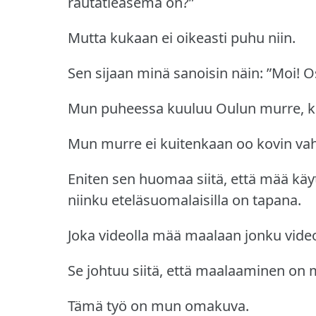
rautatieasema on?”
Mutta kukaan ei oikeasti puhu niin.
Sen sijaan minä sanoisin näin: ”Moi!
O
Mun puheessa kuuluu Oulun murre, k
Mun murre ei kuitenkaan oo kovin va
Eniten sen huomaa siitä, että mää käytä
niinku eteläsuomalaisilla on tapana.
Joka videolla mää maalaan jonku video
Se johtuu siitä, että maalaaminen on
Tämä työ on mun omakuva.