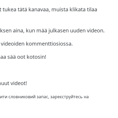
 tukea tätä kanavaa, muista klikata tilaa
uksen aina, kun mää julkasen uuden videon.
n videoiden kommenttiosiossa.
aa sää oot kotosin!
uut videot!
чити словниковий запас,
зареєструйтесь
на