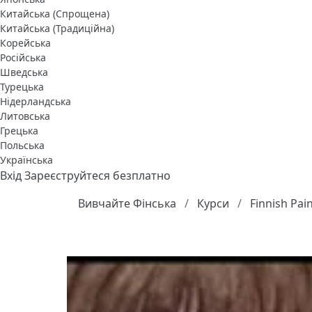
Китайська (Спрощена)
Китайська (Традиційна)
Корейська
Російська
Шведська
Турецька
Нідерландська
Литовська
Грецька
Польська
Українська
Вхід
Зареєструйтеся безплатно
Вивчайте Фінська
Курси
Finnish Pain