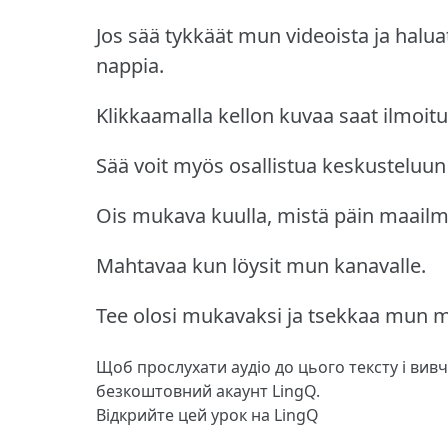
Jos sää tykkäät mun videoista ja haluat
nappia.
Klikkaamalla kellon kuvaa saat ilmoit
Sää voit myös osallistua keskusteluu
Ois mukava kuulla, mistä päin maailm
Mahtavaa kun löysit mun kanavalle.
Tee olosi mukavaksi ja tsekkaa mun m
Щоб прослухати аудіо до цього тексту і вив
безкоштовний акаунт LingQ.
Відкрийте цей урок на LingQ