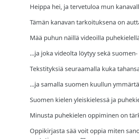
Heippa hei, ja tervetuloa mun kanavall
Tämän kanavan tarkoituksena on autta
Mää puhun näillä videoilla puhekielellä
...ja joka videolta löytyy sekä suomen- 
Tekstityksiä seuraamalla kuka taha
...ja samalla suomen kuullun ymmärt
Suomen kielen yleiskielessä ja puhekie
Minusta puhekielen oppiminen on tärk
Oppikirjasta sää voit oppia miten san