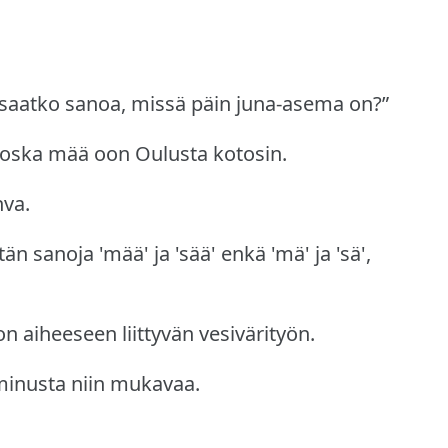
saatko sanoa, missä päin juna-asema on?”
oska mää oon Oulusta kotosin.
hva.
n sanoja 'mää' ja 'sää' enkä 'mä' ja 'sä',
n aiheeseen liittyvän vesivärityön.
 minusta niin mukavaa.