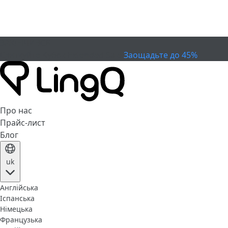
ЗАКІНЧИВСЯ
Святкуйте Кубок
Extended Sale
Заощадьте до 45%
Про нас
Прайс-лист
Блог
uk
Англійська
Іспанська
Німецька
Французька