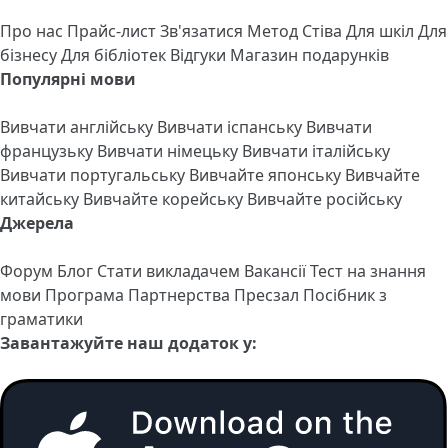
Про нас
Прайс-лист
Зв'язатися
Метод Стіва
Для шкіл
Для
бізнесу
Для бібліотек
Відгуки
Магазин подарунків
Популярні мови
Вивчати англійську
Вивчати іспанську
Вивчати
французьку
Вивчати німецьку
Вивчати італійську
Вивчати португальську
Вивчайте японську
Вивчайте
китайську
Вивчайте корейську
Вивчайте російську
Джерела
Форум
Блог
Стати викладачем
Вакансії
Тест на знання
мови
Програма Партнерства
Пресзал
Посібник з
граматики
Завантажуйте наш додаток у: