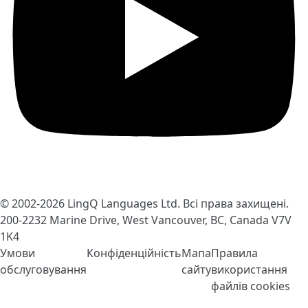
© 2002-2026
LingQ Languages Ltd.
Всі права захищені.
200-2232 Marine Drive, West Vancouver, BC, Canada
V7V
1K4
Умови
Конфіденційність
Мапа
Правила
обслуговування
сайту
використання
файлів cookies