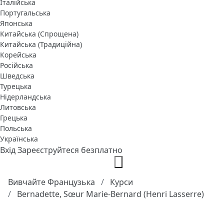
Італійська
Португальська
Японська
Китайська (Спрощена)
Китайська (Традиційна)
Корейська
Російська
Шведська
Турецька
Нідерландська
Литовська
Грецька
Польська
Українська
Вхід
Зареєструйтеся безплатно
Вивчайте Французька
Курси
Bernadette, Sœur Marie-Bernard (Henri Lasserre)