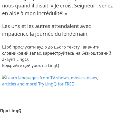
nous quand il disait: « Je crois, Seigneur : venez
en aide à mon incrédulité!
»
Les uns et les autres attendaient avec
impatience la journée du lendemain.
Щоб прослухати аудіо до цього тексту і вивчити
словниковий запас,
зареєструйтесь
на безкоштовний
акаунт LingQ.
Відкрийте цей урок на LingQ
Про LingQ