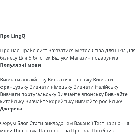
Про LingQ
Про нас
Прайс-лист
Зв'язатися
Метод Стіва
Для шкіл
Для
бізнесу
Для бібліотек
Відгуки
Магазин подарунків
Популярні мови
Вивчати англійську
Вивчати іспанську
Вивчати
французьку
Вивчати німецьку
Вивчати італійську
Вивчати португальську
Вивчайте японську
Вивчайте
китайську
Вивчайте корейську
Вивчайте російську
Джерела
Форум
Блог
Стати викладачем
Вакансії
Тест на знання
мови
Програма Партнерства
Пресзал
Посібник з