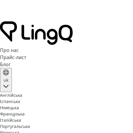
Про нас
Прайс-лист
Блог
uk
Англійська
Іспанська
Німецька
Французька
Італійська
Португальська
Японська