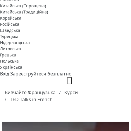
Китайська (Спрощена)
Китайська (Традиційна)
Корейська
Російська
Шведська
Турецька
Нідерландська
Литовська
Грецька
Польська
Українська
Вхід
Зареєструйтеся безплатно
Вивчайте Французька
Курси
TED Talks in French