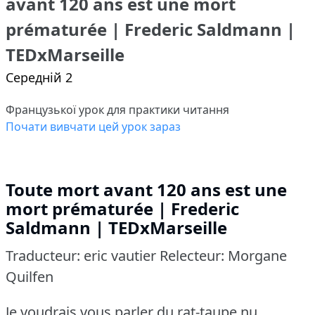
avant 120 ans est une mort
prématurée | Frederic Saldmann |
TEDxMarseille
Середній 2
Французької урок для практики читання
Почати вивчати цей урок зараз
Toute mort avant 120 ans est une
mort prématurée | Frederic
Saldmann | TEDxMarseille
Traducteur: eric vautier Relecteur: Morgane
Quilfen
Je voudrais vous parler du rat-taupe nu.