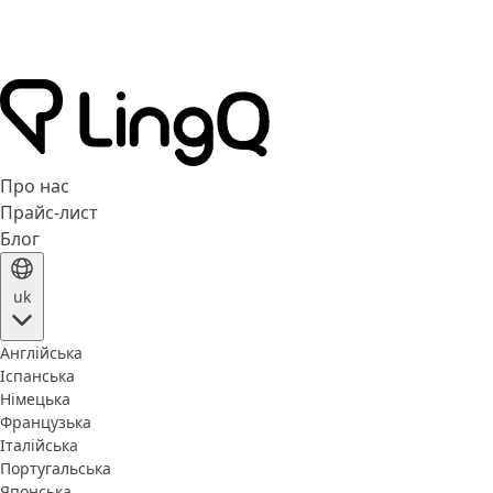
Про нас
Прайс-лист
Блог
uk
Англійська
Іспанська
Німецька
Французька
Італійська
Португальська
Японська