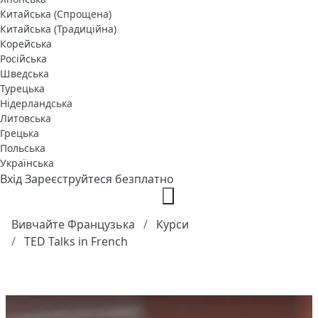
Китайська (Спрощена)
Китайська (Традиційна)
Корейська
Російська
Шведська
Турецька
Нідерландська
Литовська
Грецька
Польська
Українська
Вхід
Зареєструйтеся безплатно
Вивчайте Французька
Курси
TED Talks in French