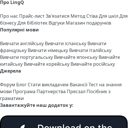
Про LingQ
Про нас
Прайс-лист
Зв'язатися
Метод Стіва
Для шкіл
Для
бізнесу
Для бібліотек
Відгуки
Магазин подарунків
Популярні мови
Вивчати англійську
Вивчати іспанську
Вивчати
французьку
Вивчати німецьку
Вивчати італійську
Вивчати португальську
Вивчайте японську
Вивчайте
китайську
Вивчайте корейську
Вивчайте російську
Джерела
Форум
Блог
Стати викладачем
Вакансії
Тест на знання
мови
Програма Партнерства
Пресзал
Посібник з
граматики
Завантажуйте наш додаток у: