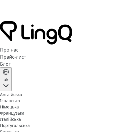
Про нас
Прайс-лист
Блог
uk
Англійська
Іспанська
Німецька
Французька
Італійська
Португальська
Японська