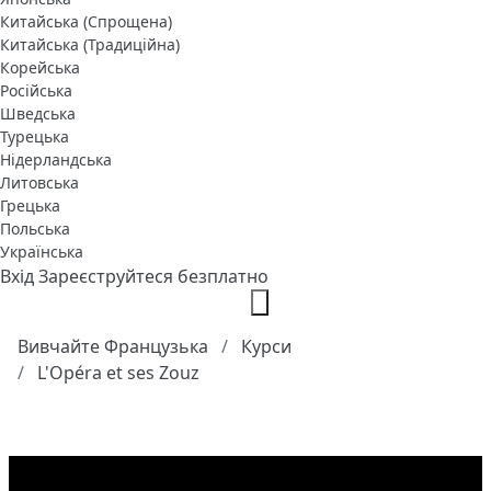
Китайська (Спрощена)
Китайська (Традиційна)
Корейська
Російська
Шведська
Турецька
Нідерландська
Литовська
Грецька
Польська
Українська
Вхід
Зареєструйтеся безплатно
Вивчайте Французька
Курси
L'Opéra et ses Zouz