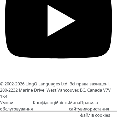
© 2002-2026
LingQ Languages Ltd.
Всі права захищені.
200-2232 Marine Drive, West Vancouver, BC, Canada
V7V
1K4
Умови
Конфіденційність
Мапа
Правила
обслуговування
сайту
використання
файлів cookies