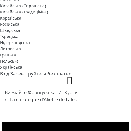
Китайська (Спрощена)
Китайська (Традиційна)
Корейська
Російська
Шведська
Турецька
Нідерландська
Литовська
Грецька
Польська
Українська
Вхід
Зареєструйтеся безплатно
Вивчайте Французька
Курси
La chronique d'Aliette de Laleu