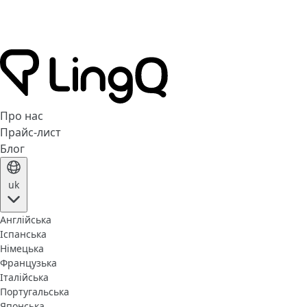
Про нас
Прайс-лист
Блог
uk
Англійська
Іспанська
Німецька
Французька
Італійська
Португальська
Японська