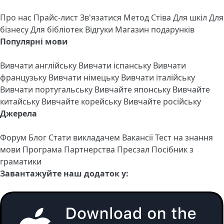
Про нас
Прайс-лист
Зв'язатися
Метод Стіва
Для шкіл
Для
бізнесу
Для бібліотек
Відгуки
Магазин подарунків
Популярні мови
Вивчати англійську
Вивчати іспанську
Вивчати
французьку
Вивчати німецьку
Вивчати італійську
Вивчати португальську
Вивчайте японську
Вивчайте
китайську
Вивчайте корейську
Вивчайте російську
Джерела
Форум
Блог
Стати викладачем
Вакансії
Тест на знання
мови
Програма Партнерства
Пресзал
Посібник з
граматики
Завантажуйте наш додаток у: