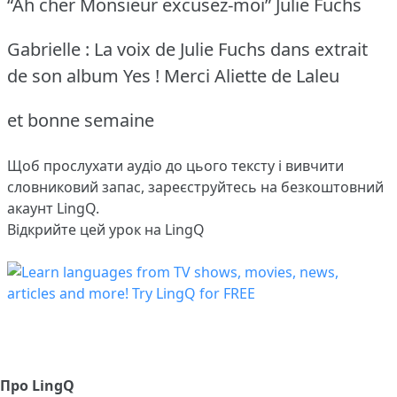
“Ah cher Monsieur excusez-moi” Julie Fuchs
Gabrielle : La voix de Julie Fuchs dans extrait
de son album Yes ! Merci Aliette de Laleu
et bonne semaine
Щоб прослухати аудіо до цього тексту і вивчити
словниковий запас,
зареєструйтесь
на безкоштовний
акаунт LingQ.
Відкрийте цей урок на LingQ
Про LingQ