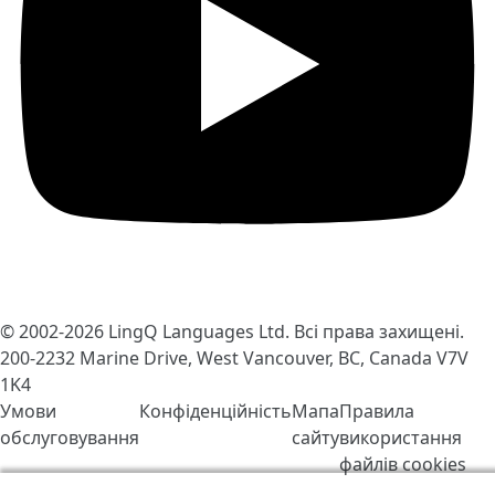
© 2002-2026
LingQ Languages Ltd.
Всі права захищені.
200-2232 Marine Drive, West Vancouver, BC, Canada
V7V
1K4
Умови
Конфіденційність
Мапа
Правила
обслуговування
сайту
використання
файлів cookies