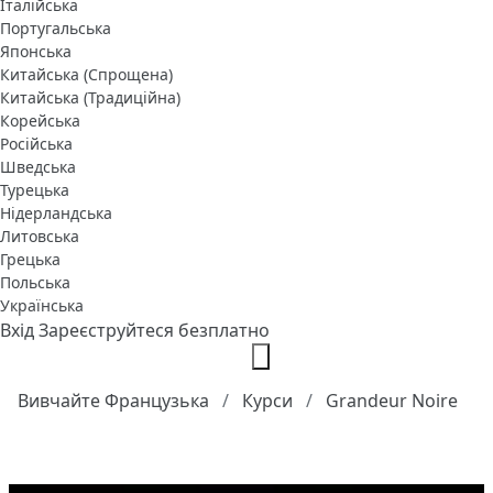
Італійська
Португальська
Японська
Китайська (Спрощена)
Китайська (Традиційна)
Корейська
Російська
Шведська
Турецька
Нідерландська
Литовська
Грецька
Польська
Українська
Вхід
Зареєструйтеся безплатно
Вивчайте Французька
Курси
Grandeur Noire