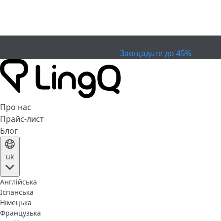
ЗАКІНЧИВСЯ
Святкуйте Кубок
Extended Sale
Заощадьте до 45%
Про нас
Прайс-лист
Блог
uk
Англійська
Іспанська
Німецька
Французька