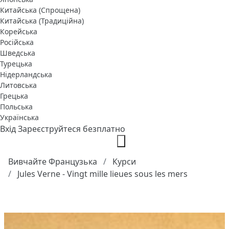
Китайська (Спрощена)
Китайська (Традиційна)
Корейська
Російська
Шведська
Турецька
Нідерландська
Литовська
Грецька
Польська
Українська
Вхід
Зареєструйтеся безплатно
Вивчайте Французька
Курси
Jules Verne - Vingt mille lieues sous les mers