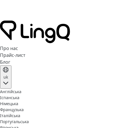
Про нас
Прайс-лист
Блог
uk
Англійська
Іспанська
Німецька
Французька
Італійська
Португальська
Японська