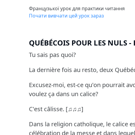
Французької урок для практики читання
Почати вивчати цей урок зараз
QUÉBÉCOIS POUR LES NULS - E
Tu sais pas quoi?
La dernière fois au resto, deux Québ
Excusez-moi, est-ce qu'on pourrait avo
voulez ça dans un calice?
C'est câlisse.
[♫♫♫]
Dans la religion catholique, le calice 
célébration de la messe et dans lequel