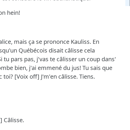
on hein!
Calice, mais ça se prononce Kauliss.
En
squ'un Québécois disait câlisse cela
Si tu pars pas, j'vas te câlisser un coup dans'
ombe bien, j'ai emmené du jus!
Tu sais que
 toi?
[Voix off] J'm'en câlisse.
Tiens.
] Câlisse.