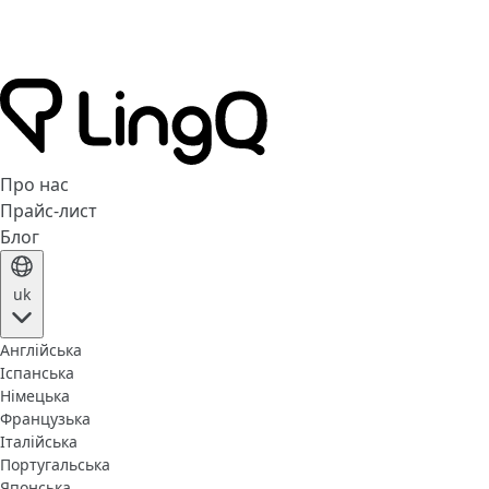
Про нас
Прайс-лист
Блог
uk
Англійська
Іспанська
Німецька
Французька
Італійська
Португальська
Японська