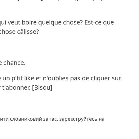
qui veut boire quelque chose?
Est-ce que
hose câlisse?
e chance.
n p'tit like et n'oublies pas de cliquer sur
 t'abonner.
[Bisou]
чити словниковий запас,
зареєструйтесь
на