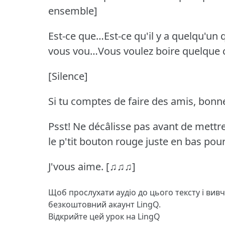
ensemble]
Est-ce que…Est-ce qu'il y a quelqu'un 
vous vou…Vous voulez boire quelque c
[Silence]
Si tu comptes de faire des amis, bonn
Psst!
Ne décâlisse pas avant de mettre u
le p'tit bouton rouge juste en bas pour
J'vous aime.
[♫♫♫]
Щоб прослухати аудіо до цього тексту і вив
безкоштовний акаунт LingQ.
Відкрийте цей урок на LingQ