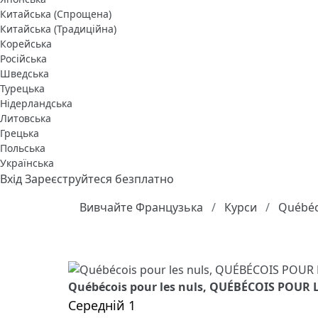
Китайська (Спрощена)
Китайська (Традиційна)
Корейська
Російська
Шведська
Турецька
Нідерландська
Литовська
Грецька
Польська
Українська
Вхід
Зареєструйтеся безплатно
Вивчайте Французька
Курси
Québéco
Québécois pour les nuls, QUÉBÉCOIS POUR LE
Середній 1