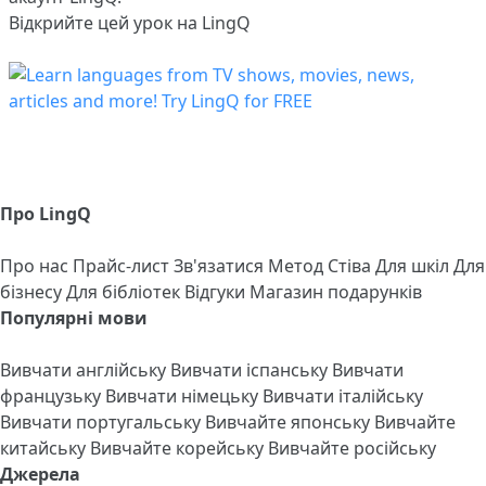
Відкрийте цей урок на LingQ
Про LingQ
Про нас
Прайс-лист
Зв'язатися
Метод Стіва
Для шкіл
Для
бізнесу
Для бібліотек
Відгуки
Магазин подарунків
Популярні мови
Вивчати англійську
Вивчати іспанську
Вивчати
французьку
Вивчати німецьку
Вивчати італійську
Вивчати португальську
Вивчайте японську
Вивчайте
китайську
Вивчайте корейську
Вивчайте російську
Джерела