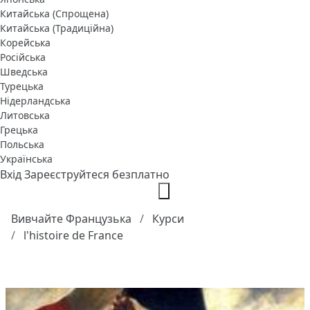
Китайська (Спрощена)
Китайська (Традиційна)
Корейська
Російська
Шведська
Турецька
Нідерландська
Литовська
Грецька
Польська
Українська
Вхід
Зареєструйтеся безплатно
Вивчайте Французька
Курси
l'histoire de France