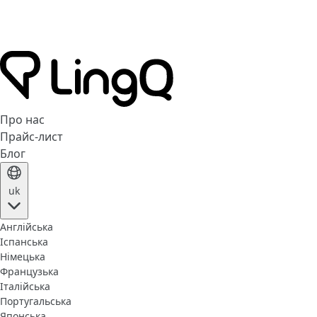
Про нас
Прайс-лист
Блог
uk
Англійська
Іспанська
Німецька
Французька
Італійська
Португальська
Японська