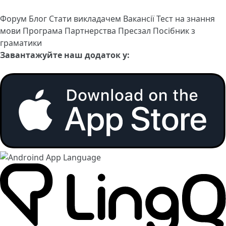
Форум
Блог
Стати викладачем
Вакансії
Тест на знання
мови
Програма Партнерства
Пресзал
Посібник з
граматики
Завантажуйте наш додаток у: