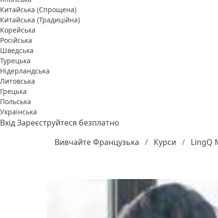
Китайська (Спрощена)
Китайська (Традиційна)
Корейська
Російська
Шведська
Турецька
Нідерландська
Литовська
Грецька
Польська
Українська
Вхід
Зареєструйтеся безплатно
Вивчайте Французька
Курси
LingQ M