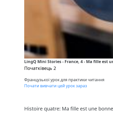
LingQ Mini Stories - France, 4 - Ma fille est
Початківець 2
Французької урок для практики читання
Почати вивчати цей урок зараз
Histoire quatre: Ma fille est une bonn