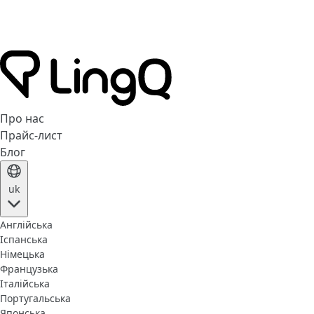
Про нас
Прайс-лист
Блог
uk
Англійська
Іспанська
Німецька
Французька
Італійська
Португальська
Японська