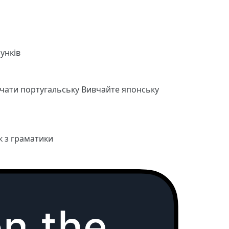
унків
чати португальську
Вивчайте японську
к з граматики