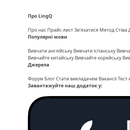
Про LingQ
Про нас
Прайс-лист
Зв'язатися
Метод Стіва
Популярні мови
Вивчати англійську
Вивчати іспанську
Вивч
Вивчайте китайську
Вивчайте корейську
Вив
Джерела
Форум
Блог
Стати викладачем
Вакансії
Тест
Завантажуйте наш додаток у: