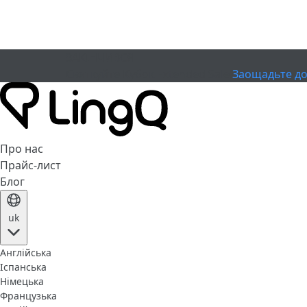
ЗАКІНЧИВСЯ
Святкуйте Кубок
Extended Sale
Заощадьте до
Про нас
Прайс-лист
Блог
uk
Англійська
Іспанська
Німецька
Французька