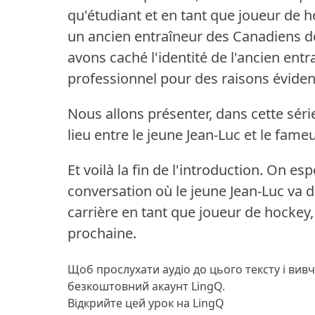
qu'étudiant et en tant que joueur de h
un ancien entraîneur des Canadiens de
avons caché l'identité de l'ancien en
professionnel pour des raisons éviden
Nous allons présenter, dans cette séri
lieu entre le jeune Jean-Luc et le fam
Et voilà la fin de l'introduction.
On espè
conversation où le jeune Jean-Luc va 
carrière en tant que joueur de hockey, 
prochaine.
Щоб прослухати аудіо до цього тексту і вив
безкоштовний акаунт LingQ.
Відкрийте цей урок на LingQ