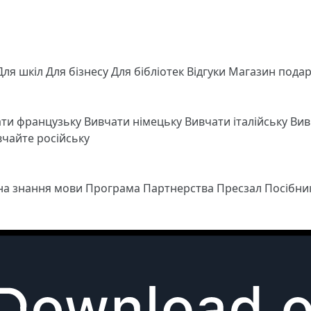
Для шкіл
Для бізнесу
Для бібліотек
Відгуки
Магазин подар
ати французьку
Вивчати німецьку
Вивчати італійську
Вив
чайте російську
 на знання мови
Програма Партнерства
Пресзал
Посібни