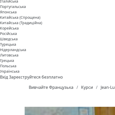
Італійська
Португальська
Японська
Китайська (Спрощена)
Китайська (Традиційна)
Корейська
Російська
Шведська
Турецька
Нідерландська
Литовська
Грецька
Польська
Українська
Вхід
Зареєструйтеся безплатно
Вивчайте Французька
Курси
Jean-Lu