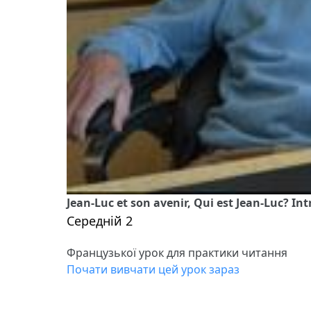
Jean-Luc et son avenir, Qui est Jean-Luc? In
Середній 2
Французької урок для практики читання
Почати вивчати цей урок зараз