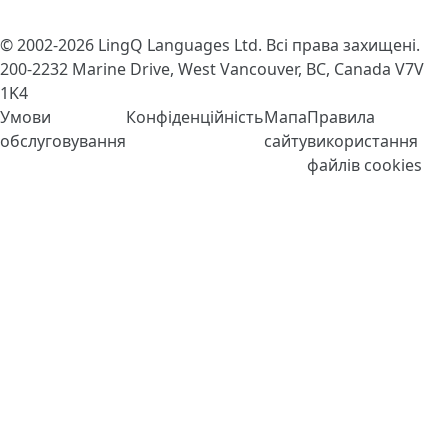
© 2002-2026
LingQ Languages Ltd.
Всі права захищені.
200-2232 Marine Drive, West Vancouver, BC, Canada
V7V
1K4
Умови
Конфіденційність
Мапа
Правила
обслуговування
сайту
використання
файлів cookies