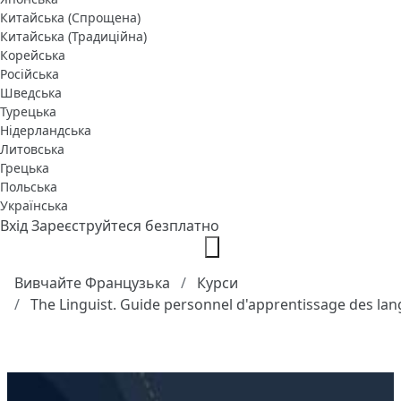
Китайська (Спрощена)
Китайська (Традиційна)
Корейська
Російська
Шведська
Турецька
Нідерландська
Литовська
Грецька
Польська
Українська
Вхід
Зареєструйтеся безплатно
Вивчайте Французька
Курси
The Linguist. Guide personnel d'apprentissage des la