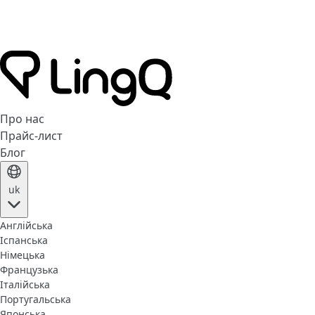
Про нас
Прайс-лист
Блог
uk
Англійська
Іспанська
Німецька
Французька
Італійська
Португальська
Японська