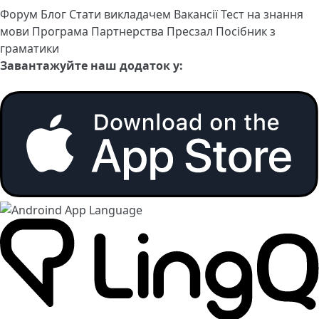
Форум
Блог
Стати викладачем
Вакансії
Тест на знання
мови
Програма Партнерства
Пресзал
Посібник з
граматики
Завантажуйте наш додаток у: