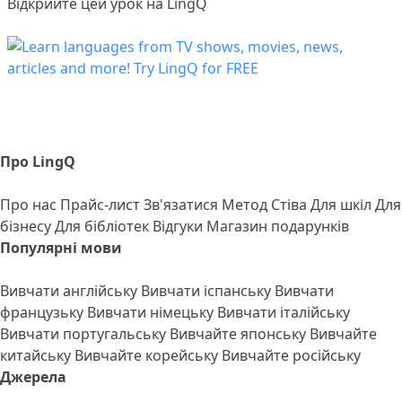
Відкрийте цей урок на LingQ
Про LingQ
Про нас
Прайс-лист
Зв'язатися
Метод Стіва
Для шкіл
Для
бізнесу
Для бібліотек
Відгуки
Магазин подарунків
Популярні мови
Вивчати англійську
Вивчати іспанську
Вивчати
французьку
Вивчати німецьку
Вивчати італійську
Вивчати португальську
Вивчайте японську
Вивчайте
китайську
Вивчайте корейську
Вивчайте російську
Джерела