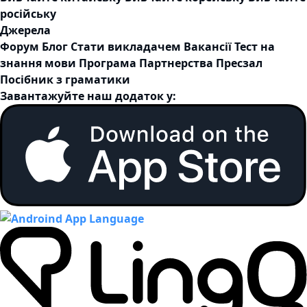
російську
Джерела
Форум
Блог
Стати викладачем
Вакансії
Тест на
знання мови
Програма Партнерства
Пресзал
Посібник з граматики
Завантажуйте наш додаток у: