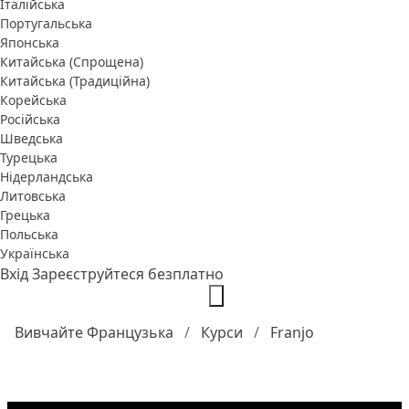
Італійська
Португальська
Японська
Китайська (Спрощена)
Китайська (Традиційна)
Корейська
Російська
Шведська
Турецька
Нідерландська
Литовська
Грецька
Польська
Українська
Вхід
Зареєструйтеся безплатно
Вивчайте Французька
Курси
Franjo