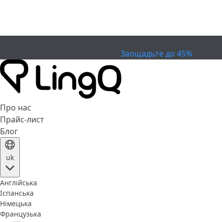
ЗАКІНЧИВСЯ
Святкуйте Кубок
Extended Sale
Заощадьте до 45%
Про нас
Прайс-лист
Блог
uk
Англійська
Іспанська
Німецька
Французька