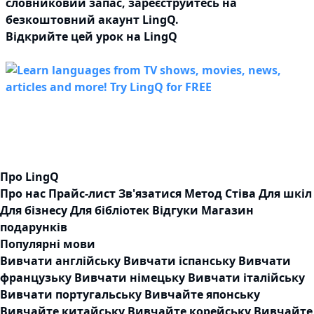
словниковий запас,
зареєструйтесь
на
безкоштовний акаунт LingQ.
Відкрийте цей урок на LingQ
Про LingQ
Про нас
Прайс-лист
Зв'язатися
Метод Стіва
Для шкіл
Для бізнесу
Для бібліотек
Відгуки
Магазин
подарунків
Популярні мови
Вивчати англійську
Вивчати іспанську
Вивчати
французьку
Вивчати німецьку
Вивчати італійську
Вивчати португальську
Вивчайте японську
Вивчайте китайську
Вивчайте корейську
Вивчайте