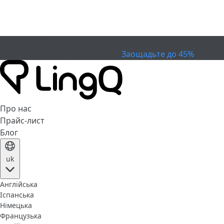
ЗАКІНЧИВСЯ
Святкуйте Кубок
Extended Sale
Заощадьте до 45%
Про нас
Прайс-лист
Блог
uk
Англійська
Іспанська
Німецька
Французька