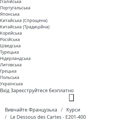
Італійська
Португальська
Японська
Китайська (Спрощена)
Китайська (Традиційна)
Корейська
Російська
Шведська
Турецька
Нідерландська
Литовська
Грецька
Польська
Українська
Вхід
Зареєструйтеся безплатно
Вивчайте Французька
Курси
Le Dessous des Cartes - E201-400