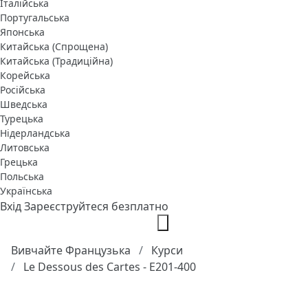
Італійська
Португальська
Японська
Китайська (Спрощена)
Китайська (Традиційна)
Корейська
Російська
Шведська
Турецька
Нідерландська
Литовська
Грецька
Польська
Українська
Вхід
Зареєструйтеся безплатно
Вивчайте Французька
Курси
Le Dessous des Cartes - E201-400