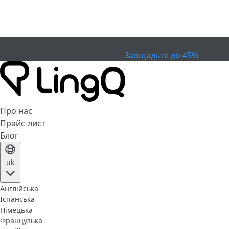
ЗАКІНЧИВСЯ
Святкуйте Кубок
Extended Sale
Заощадьте до 45%
Про нас
Прайс-лист
Блог
uk
Англійська
Іспанська
Німецька
Французька