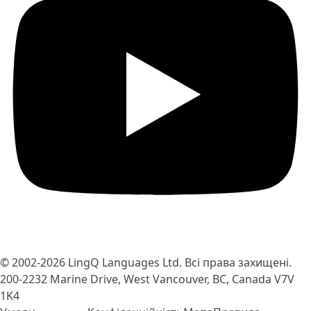
© 2002-2026
LingQ Languages Ltd.
Всі права захищені.
200-2232 Marine Drive, West Vancouver, BC, Canada
V7V
1K4