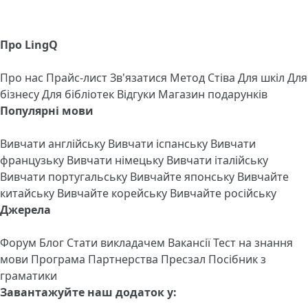
Про LingQ
Про нас
Прайс-лист
Зв'язатися
Метод Стіва
Для шкіл
Для
бізнесу
Для бібліотек
Відгуки
Магазин подарунків
Популярні мови
Вивчати англійську
Вивчати іспанську
Вивчати
французьку
Вивчати німецьку
Вивчати італійську
Вивчати португальську
Вивчайте японську
Вивчайте
китайську
Вивчайте корейську
Вивчайте російську
Джерела
Форум
Блог
Стати викладачем
Вакансії
Тест на знання
мови
Програма Партнерства
Пресзал
Посібник з
граматики
Завантажуйте наш додаток у: