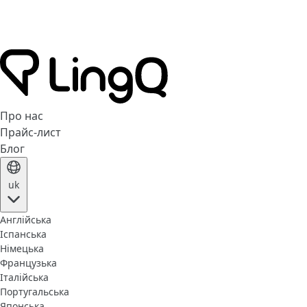
Про нас
Прайс-лист
Блог
uk
Англійська
Іспанська
Німецька
Французька
Італійська
Португальська
Японська