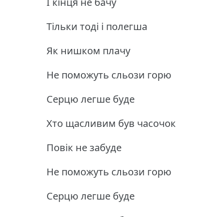
І кінця не бачу
Тільки тоді і полегша
Як нишком плачу
Не поможуть сльози горю
Серцю легше буде
Хто щасливим був часочок
Повік не забуде
Не поможуть сльози горю
Серцю легше буде