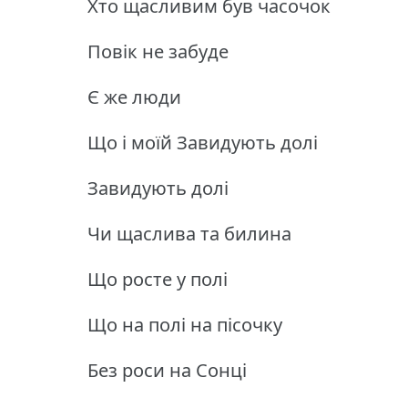
Хто щасливим був часочок
Повік не забуде
Є же люди
Що і моїй Завидують долі
Завидують долі
Чи щаслива та билина
Що росте у полі
Що на полі на пісочку
Без роси на Сонці