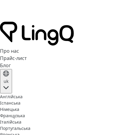
Про нас
Прайс-лист
Блог
uk
Англійська
Іспанська
Німецька
Французька
Італійська
Португальська
Японська