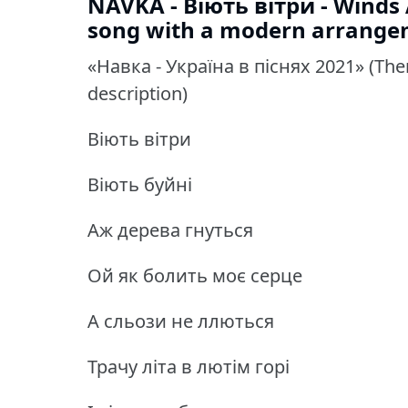
NAVKA - Віють вітри - Winds 
song with a modern arrange
«Навка - Україна в піснях 2021» (There
description)
Віють вітри
Віють буйні
Аж дерева гнуться
Ой як болить моє серце
А сльози не ллються
Трачу літа в лютім горі