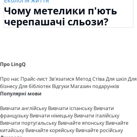
Екологія життя
Чому метелики п'ють
черепашачі сльози?
Про LingQ
Про нас
Прайс-лист
Зв'язатися
Метод Стіва
Для шкіл
Для
бізнесу
Для бібліотек
Відгуки
Магазин подарунків
Популярні мови
Вивчати англійську
Вивчати іспанську
Вивчати
французьку
Вивчати німецьку
Вивчати італійську
Вивчати португальську
Вивчайте японську
Вивчайте
китайську
Вивчайте корейську
Вивчайте російську