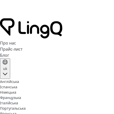
Про нас
Прайс-лист
Блог
uk
Англійська
Іспанська
Німецька
Французька
Італійська
Португальська
Японська