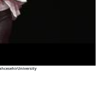
BahcesehirUniversity