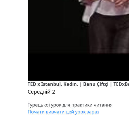
TED x Istanbul, Kadın. | Banu Çiftçi | TEDx
Середній 2
Турецької урок для практики читання
Почати вивчати цей урок зараз