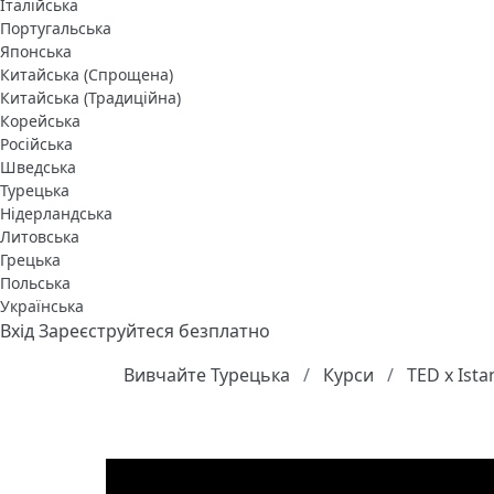
Італійська
Португальська
Японська
Китайська (Спрощена)
Китайська (Традиційна)
Корейська
Російська
Шведська
Турецька
Нідерландська
Литовська
Грецька
Польська
Українська
Вхід
Зареєструйтеся безплатно
Вивчайте Турецька
Курси
TED x Ista