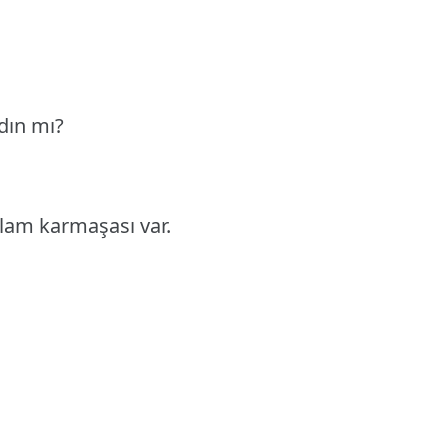
adın mı?
nlam karmaşası var.