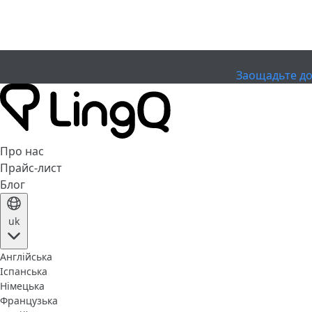
ЗАКІНЧИВСЯ
Святкуйте Кубок
Extended Sale
Заощадьте до
Про нас
Прайс-лист
Блог
uk
Англійська
Іспанська
Німецька
Французька