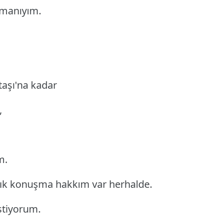
zmanıyım.
taşı'na kadar
,
m.
zcık konuşma hakkım var herhalde.
stiyorum.