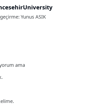
hcesehirUniversity
 geçirme: Yunus ASIK
miyorum ama
k.
kelime.