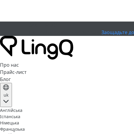
ЗАКІНЧИВСЯ
Святкуйте Кубок
Extended Sale
Заощадьте до
Про нас
Прайс-лист
Блог
uk
Англійська
Іспанська
Німецька
Французька