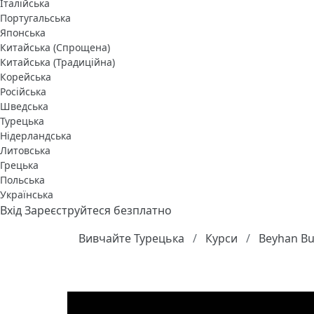
Італійська
Португальська
Японська
Китайська (Спрощена)
Китайська (Традиційна)
Корейська
Російська
Шведська
Турецька
Нідерландська
Литовська
Грецька
Польська
Українська
Вхід
Зареєструйтеся безплатно
Вивчайте Турецька
Курси
Beyhan B