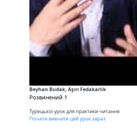
Beyhan Budak, Aşırı Fedakarlık
Розвинений 1
Турецької урок для практики читання
Почати вивчати цей урок зараз