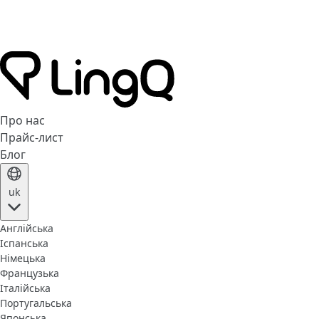
Про нас
Прайс-лист
Блог
uk
Англійська
Іспанська
Німецька
Французька
Італійська
Португальська
Японська