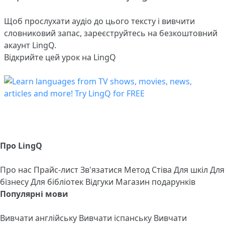
Щоб прослухати аудіо до цього тексту і вивчити
словниковий запас,
зареєструйтесь
на безкоштовний
акаунт LingQ.
Відкрийте цей урок на LingQ
Про LingQ
Про нас
Прайс-лист
Зв'язатися
Метод Стіва
Для шкіл
Для
бізнесу
Для бібліотек
Відгуки
Магазин подарунків
Популярні мови
Вивчати англійську
Вивчати іспанську
Вивчати