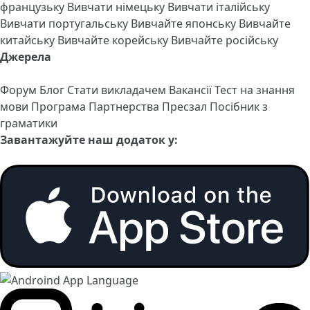
французьку
Вивчати німецьку
Вивчати італійську
Вивчати португальську
Вивчайте японську
Вивчайте
китайську
Вивчайте корейську
Вивчайте російську
Джерела
Форум
Блог
Стати викладачем
Вакансії
Тест на знання
мови
Програма Партнерства
Пресзал
Посібник з
граматики
Завантажуйте наш додаток у: