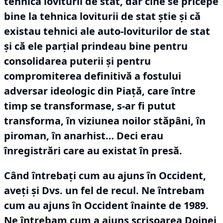
tehnica loviturii de stat, dar cine se pricepe
bine la tehnica loviturii de stat știe și că
existau tehnici ale auto-loviturilor de stat
și că ele parțial prindeau bine pentru
consolidarea puterii și pentru
compromiterea definitivă a fostului
adversar ideologic din Piață, care între
timp se transformase, s-ar fi putut
transforma, în viziunea noilor stăpâni, în
piroman, în anarhist… Deci erau
înregistrări care au existat în presă.
Când întrebați cum au ajuns în Occident,
aveți și Dvs.
un fel de recul.
Ne întrebam
cum au ajuns în Occident înainte de 1989.
Ne întrebam cum a ajuns scrisoarea Doinei