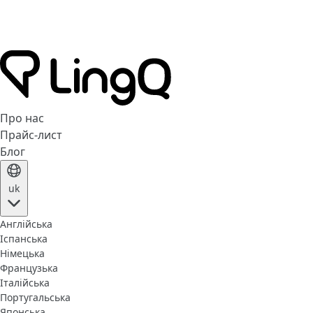
Про нас
Прайс-лист
Блог
uk
Англійська
Іспанська
Німецька
Французька
Італійська
Португальська
Японська