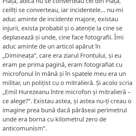
Piață, adică nu se converteau cei din Piață,
ceillți se converteau, iar incidentele… nu-mi
aduc aminte de incidente majore, existau
injurii, exista probabil și o atenție la cine se
deplasează și unde, cine face fotografii.
Îmi
aduc aminte de un articol apărut în
„Dimineața”, care era ziarul Frontului, și eu
eram pe prima pagină, eram fotografiat cu
microfonul în mână și în spatele meu era un
militar, un polițist cu o mitralieră.
Și acolo scria
„Emil Hurezeanu între microfon și mitralieră –
ce alege?”.
Existau astea, și astea nu-ți creau o
imagine prea bună dacă părăseai perimetrul
unde era borna cu kilometrul zero de
anticomunism”.