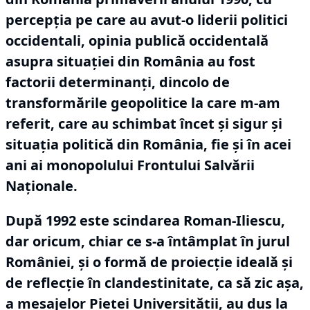
percepția pe care au avut-o liderii politici
occidentali, opinia publică occidentală
asupra situației din România au fost
factorii determinanți, dincolo de
transformările geopolitice la care m-am
referit, care au schimbat încet și sigur și
situația politică din România, fie și în acei
ani ai monopolului Frontului Salvării
Naționale.
După 1992 este scindarea Roman-Iliescu,
dar oricum, chiar ce s-a întâmplat în jurul
României, și o formă de proiecție ideală și
de reflecție în clandestinitate, ca să zic așa,
a mesajelor Pieței Universității, au dus la