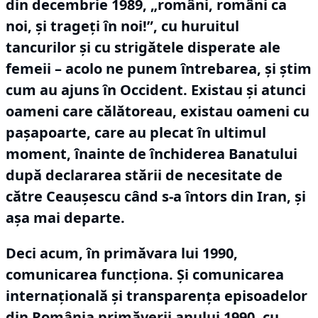
din decembrie 1989, „români, români ca
noi, și trageți în noi!”, cu huruitul
tancurilor și cu strigătele disperate ale
femeii – acolo ne punem întrebarea, și știm
cum au ajuns în Occident.
Existau și atunci
oameni care călătoreau, existau oameni cu
pașapoarte, care au plecat în ultimul
moment, înainte de închiderea Banatului
după declararea stării de necesitate de
către Ceaușescu când s-a întors din Iran, și
așa mai departe.
Deci acum, în primăvara lui 1990,
comunicarea funcționa.
Și comunicarea
internațională și transparența episoadelor
din România primăverii anului 1990, cu