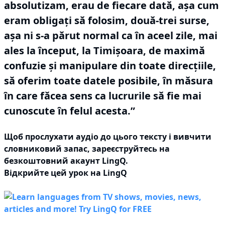
absolutizam, erau de fiecare dată, așa cum
eram obligați să folosim, două-trei surse,
așa ni s-a părut normal ca în aceel zile, mai
ales la început, la Timișoara, de maximă
confuzie și manipulare din toate direcțiile,
să oferim toate datele posibile, în măsura
în care făcea sens ca lucrurile să fie mai
cunoscute în felul acesta.”
Щоб прослухати аудіо до цього тексту і вивчити
словниковий запас,
зареєструйтесь
на
безкоштовний акаунт LingQ.
Відкрийте цей урок на LingQ