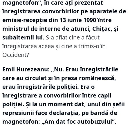
magnetofon”, în care ați prezentat
înregistrarea convorbirilor pe aparatele de
emisie-recepție din 13 iunie 1990 între
ministrul de interne de atunci, Chițac, și
subalternii lui.
S-a aflat cine a făcut
înregistrarea aceea și cine a trimis-o în
Occident?
Emil Hurezeanu:
„Nu.
Erau înregistrările
care au circulat și în presa românească,
erau înregistrările poliției.
Era o
înregistrare a convorbirilor între capii
poliției.
Și la un moment dat, unul din șefii
represiunii face declarația, pe bandă de
magnetofon: „Am dat foc autobuzului”.