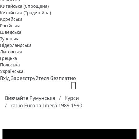
Китайська (Спрощена)
Китайська (Традиційна)
Корейська
Російська
Шведська
Турецька
Нідерландська
Литовська
Грецька
Польська
Українська
Вхід
Зареєструйтеся безплатно
Вивчайте Румунська
Курси
radio Europa Liberă 1989-1990