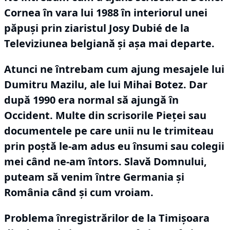
Cornea în vara lui 1988 în interiorul unei
păpuși prin ziaristul Josy Dubié de la
Televiziunea belgiană și așa mai departe.
Atunci ne întrebam cum ajung mesajele lui
Dumitru Mazilu, ale lui Mihai Botez.
Dar
după 1990 era normal să ajungă în
Occident.
Multe din scrisorile Pieței sau
documentele pe care unii nu le trimiteau
prin poștă le-am adus eu însumi sau colegii
mei când ne-am întors.
Slavă Domnului,
puteam să venim între Germania și
România când și cum vroiam.
Problema înregistrărilor de la Timișoara