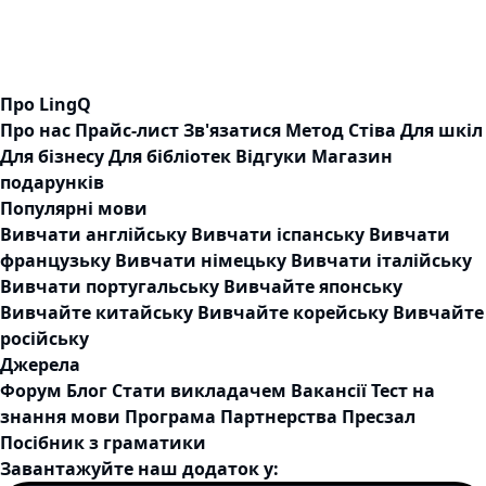
Про LingQ
Про нас
Прайс-лист
Зв'язатися
Метод Стіва
Для шкіл
Для бізнесу
Для бібліотек
Відгуки
Магазин
подарунків
Популярні мови
Вивчати англійську
Вивчати іспанську
Вивчати
французьку
Вивчати німецьку
Вивчати італійську
Вивчати португальську
Вивчайте японську
Вивчайте китайську
Вивчайте корейську
Вивчайте
російську
Джерела
Форум
Блог
Стати викладачем
Вакансії
Тест на
знання мови
Програма Партнерства
Пресзал
Посібник з граматики
Завантажуйте наш додаток у: