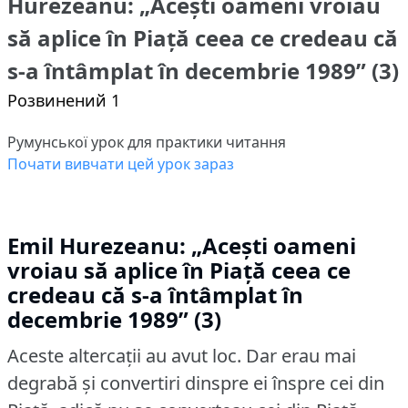
Hurezeanu: „Acești oameni vroiau
să aplice în Piață ceea ce credeau că
s-a întâmplat în decembrie 1989” (3)
Розвинений 1
Румунської урок для практики читання
Почати вивчати цей урок зараз
Emil Hurezeanu: „Acești oameni
vroiau să aplice în Piață ceea ce
credeau că s-a întâmplat în
decembrie 1989” (3)
Aceste altercații au avut loc.
Dar erau mai
degrabă și convertiri dinspre ei înspre cei din