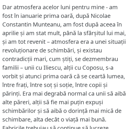
Dar atmosfera acelor luni pentru mine - am
fost în ianuarie prima oară, după Nicolae
Constantin Munteanu, am fost după aceea în
aprilie și am stat mult, până la sfârșitul lui mai,
și am tot revenit – atmosfera era a unei situații
revoluționare de schimbări, și existau
contradicții mari, cum știți, se dezmembrau
familii – unii cu Iliescu, alții cu Coposu, s-a
vorbit și atunci prima oară că se ceartă lumea,
între frați, între soț și soție, între copii și
părinți.
Era mai degrabă normal ca unii să aibă
alte păreri, alții să fie mai puțin expuși
schimbărilor și să aibă o dorință mai mică de
schimbare, alta decât o viață mai bună.
Fabricile trebuiau să continue să lucreze,